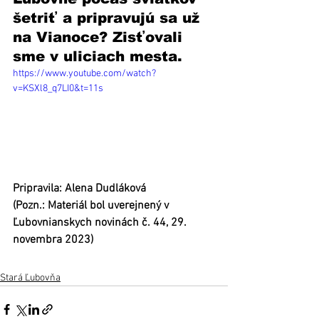
šetriť a pripravujú sa už 
na Vianoce? Zisťovali 
sme v uliciach mesta. 
https://www.youtube.com/watch?
v=KSXl8_q7LI0&t=11s
Pripravila: Alena Dudláková
(Pozn.: Materiál bol uverejnený v 
Ľubovnianskych novinách č. 44, 29. 
novembra 2023)
Stará Ľubovňa