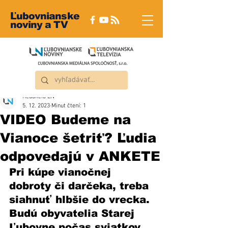
Ľubovnianske
noviny a TV
Redakcia ĽN
5. 12. 2023
Minut čtení: 1
VIDEO Budeme na
Vianoce šetriť? Ľudia
odpovedajú v ANKETE
Pri kúpe vianočnej 
dobroty či darčeka, treba 
siahnuť hlbšie do vrecka. 
Budú obyvatelia Starej 
Ľubovne počas sviatkov 