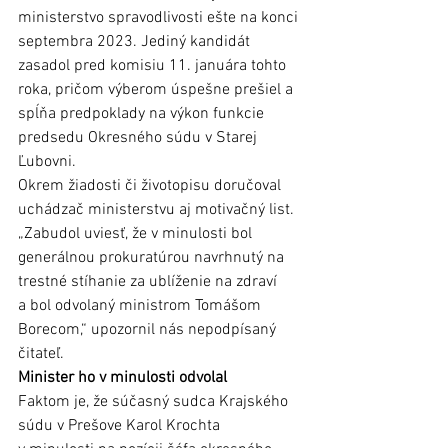
ministerstvo spravodlivosti ešte na konci 
septembra 2023. Jediný kandidát 
zasadol pred komisiu 11. januára tohto 
roka, pričom výberom úspešne prešiel a 
spĺňa predpoklady na výkon funkcie 
predsedu Okresného súdu v Starej 
Ľubovni.
Okrem žiadosti či životopisu doručoval 
uchádzač ministerstvu aj motivačný list. 
„Zabudol uviesť, že v minulosti bol 
generálnou prokuratúrou navrhnutý na 
trestné stíhanie za ublíženie na zdraví 
a bol odvolaný ministrom Tomášom 
Borecom,“ upozornil nás nepodpísaný 
čitateľ. 
Minister ho v minulosti odvolal 
Faktom je, že súčasný sudca Krajského 
súdu v Prešove Karol Krochta 