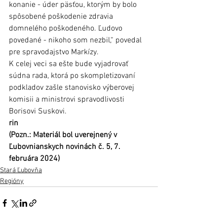
konanie - úder päsťou, ktorým by bolo 
spôsobené poškodenie zdravia 
domnelého poškodeného. Ľudovo 
povedané - nikoho som nezbil,“ povedal 
pre spravodajstvo Markízy. 
K celej veci sa ešte bude vyjadrovať 
súdna rada, ktorá po skompletizovaní 
podkladov zašle stanovisko výberovej 
komisii a ministrovi spravodlivosti 
Borisovi Suskovi. 
rin
(Pozn.: Materiál bol uverejnený v 
Ľubovnianskych novinách č. 5, 7. 
februára 2024)
Stará Ľubovňa
Regióny