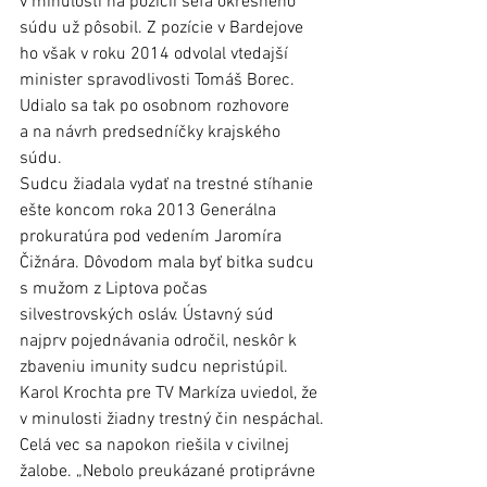
v minulosti na pozícii šéfa okresného 
súdu už pôsobil. Z pozície v Bardejove 
ho však v roku 2014 odvolal vtedajší 
minister spravodlivosti Tomáš Borec. 
Udialo sa tak po osobnom rozhovore 
a na návrh predsedníčky krajského 
súdu. 
Sudcu žiadala vydať na trestné stíhanie 
ešte koncom roka 2013 Generálna 
prokuratúra pod vedením Jaromíra 
Čižnára. Dôvodom mala byť bitka sudcu 
s mužom z Liptova počas 
silvestrovských osláv. Ústavný súd 
najprv pojednávania odročil, neskôr k 
zbaveniu imunity sudcu nepristúpil. 
Karol Krochta pre TV Markíza uviedol, že 
v minulosti žiadny trestný čin nespáchal. 
Celá vec sa napokon riešila v civilnej 
žalobe. „Nebolo preukázané protiprávne 