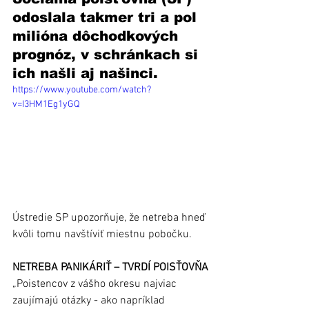
odoslala takmer tri a pol 
milióna dôchodkových 
prognóz, v schránkach si 
ich našli aj našinci. 
https://www.youtube.com/watch?
v=I3HM1Eg1yGQ
Ústredie SP upozorňuje, že netreba hneď 
kvôli tomu navštíviť miestnu pobočku. 
NETREBA PANIKÁRIŤ – TVRDÍ POISŤOVŇA
„Poistencov z vášho okresu najviac 
zaujímajú otázky - ako napríklad 