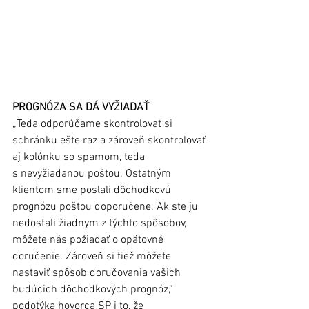
PROGNÓZA SA DÁ VYŽIADAŤ 
„Teda odporúčame skontrolovať si 
schránku ešte raz a zároveň skontrolovať 
aj kolónku so spamom, teda 
s nevyžiadanou poštou. Ostatným 
klientom sme poslali dôchodkovú 
prognózu poštou doporučene. Ak ste ju 
nedostali žiadnym z týchto spôsobov, 
môžete nás požiadať o opätovné 
doručenie. Zároveň si tiež môžete 
nastaviť spôsob doručovania vašich 
budúcich dôchodkových prognóz,“ 
podotýka hovorca SP i to, že  