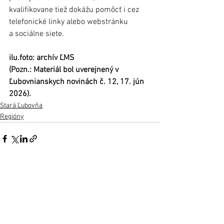
kvalifikovane tiež dokážu pomôcť i cez 
telefonické linky alebo webstránku 
a sociálne siete.
ilu.fo
to: archív ĽMS
(Pozn.: Materiál bol uverejnený v 
Ľubovnianskych novinách č. 12, 17. jún 
2026).
Stará Ľubovňa
Regióny
Zobrazit vše
Nejnovější příspěvky