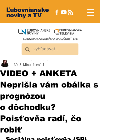
Ľubovnianske
noviny a TV
Mgr. Helena Musalová
30. 6.
Minut čtení: 1
VIDEO + ANKETA
Neprišla vám obálka s
prognózou
o dôchodku?
Poisťovňa radí, čo
robiť
Sociálna poisťovňa (SP) 