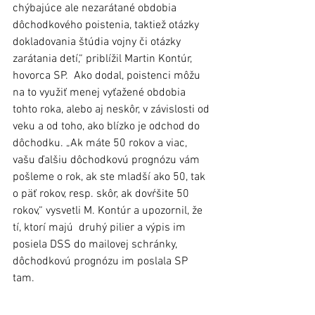
chýbajúce ale nezarátané obdobia 
dôchodkového poistenia, taktiež otázky 
dokladovania štúdia vojny či otázky 
zarátania detí,“ priblížil Martin Kontúr, 
hovorca SP.  Ako dodal, poistenci môžu 
na to využiť menej vyťažené obdobia 
tohto roka, alebo aj neskôr, v závislosti od 
veku a od toho, ako blízko je odchod do 
dôchodku. „Ak máte 50 rokov a viac, 
vašu ďalšiu dôchodkovú prognózu vám 
pošleme o rok, ak ste mladší ako 50, tak 
o päť rokov, resp. skôr, ak dovŕšite 50 
rokov,“ vysvetli M. Kontúr a upozornil, že 
tí, ktorí majú  druhý pilier a výpis im 
posiela DSS do mailovej schránky, 
dôchodkovú prognózu im poslala SP 
tam. 