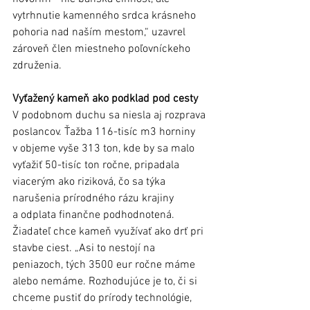
vytrhnutie kamenného srdca krásneho 
pohoria nad naším mestom,“ uzavrel 
zároveň člen miestneho poľovníckeho 
združenia.
Vyťažený kameň ako podklad pod cesty
V podobnom duchu sa niesla aj rozprava 
poslancov. Ťažba 116-tisíc m3 horniny 
v objeme vyše 313 ton, kde by sa malo 
vyťažiť 50-tisíc ton ročne, pripadala 
viacerým ako riziková, čo sa týka 
narušenia prírodného rázu krajiny 
a odplata finančne podhodnotená. 
Žiadateľ chce kameň využívať ako drť pri 
stavbe ciest. „Asi to nestojí na 
peniazoch, tých 3500 eur ročne máme 
alebo nemáme. Rozhodujúce je to, či si 
chceme pustiť do prírody technológie, 