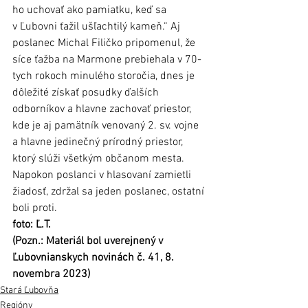
ho uchovať ako pamiatku, keď sa 
v Ľubovni ťažil ušľachtilý kameň.“ Aj 
poslanec Michal Filičko pripomenul, že 
síce ťažba na Marmone prebiehala v 70-
tych rokoch minulého storočia, dnes je 
dôležité získať posudky ďalších 
odborníkov a hlavne zachovať priestor, 
kde je aj pamätník venovaný 2. sv. vojne 
a hlavne jedinečný prírodný priestor, 
ktorý slúži všetkým občanom mesta. 
Napokon poslanci v hlasovaní zamietli 
žiadosť, zdržal sa jeden poslanec, ostatní 
boli proti.
foto: Ľ.T.
(Pozn.: Materiál bol uverejnený v 
Ľubovnianskych novinách č. 41, 8. 
novembra 2023)
Stará Ľubovňa
Regióny