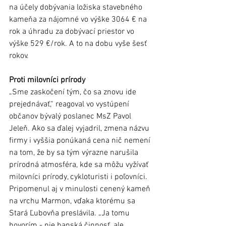
na účely dobývania ložiska stavebného 
kameňa za nájomné vo výške 3064 € na 
rok a úhradu za dobývací priestor vo 
výške 529 €/rok. A to na dobu vyše šesť 
rokov.
Proti milovníci prírody 
„Sme zaskočení tým, čo sa znovu ide 
prejednávať,“ reagoval vo vystúpení 
občanov bývalý poslanec MsZ Pavol 
Jeleň. Ako sa ďalej vyjadril, zmena názvu 
firmy i vyššia ponúkaná cena nič nemení 
na tom, že by sa tým výrazne narušila 
prírodná atmosféra, kde sa môžu vyžívať 
milovníci prírody, cykloturisti i poľovníci. 
Pripomenul aj v minulosti cenený kameň 
na vrchu Marmon, vďaka ktorému sa 
Stará Ľubovňa preslávila. „Ja tomu 
hovorím - nie banská činnosť, ale 