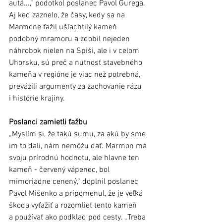
autá...,“ podotkol poslanec Pavol Gurega. 
Aj keď zaznelo, že časy, kedy sa na 
Marmone ťažil ušľachtilý kameň 
podobný mramoru a zdobil nejeden 
náhrobok nielen na Spiši, ale i v celom 
Uhorsku, sú preč a nutnosť stavebného 
kameňa v regióne je viac než potrebná, 
prevážili argumenty za zachovanie rázu 
i histórie krajiny. 
Poslanci zamietli ťažbu
„Myslím si, že takú sumu, za akú by sme 
im to dali, nám nemôžu dať. Marmon má 
svoju prírodnú hodnotu, ale hlavne ten 
kameň - červený vápenec, bol 
mimoriadne cenený,“ doplnil poslanec 
Pavol Mišenko a pripomenul, že je veľká 
škoda vyťažiť a rozomlieť tento kameň 
a používať ako podklad pod cesty. „Treba 