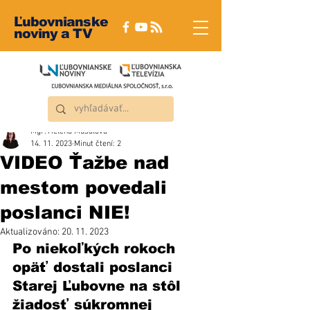
Ľubovnianske
noviny a TV
Mgr. Helena Musalová
14. 11. 2023
Minut čtení: 2
VIDEO Ťažbe nad
mestom povedali
poslanci NIE!
Aktualizováno:
20. 11. 2023
Po niekoľkých rokoch 
opäť dostali poslanci 
Starej Ľubovne na stôl 
žiadosť súkromnej 