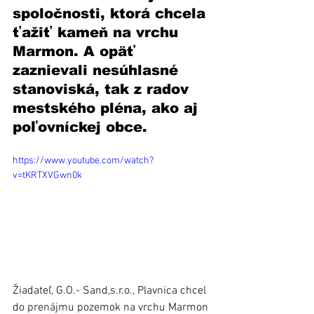
spoločnosti, ktorá chcela 
ťažiť kameň na vrchu 
Marmon. A opäť 
zaznievali nesúhlasné 
stanoviská, tak z radov 
mestského pléna, ako aj 
poľovníckej obce. 
https://www.youtube.com/watch?
v=tKRTXVGwn0k
Žiadateľ, G.O.- Sand,s.r.o., Plavnica chcel 
do prenájmu pozemok na vrchu Marmon 