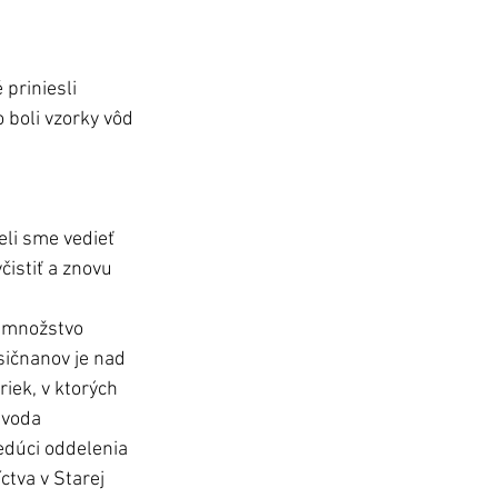
priniesli 
 boli vzorky vôd 
li sme vedieť 
čistiť a znovu 
é množstvo 
ičnanov je nad 
iek, v ktorých 
 voda 
edúci oddelenia 
tva v Starej 