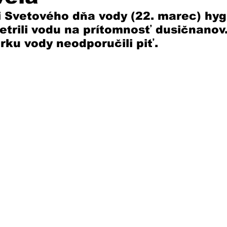
ti Svetového dňa vody (22. marec) hyg
etrili vodu na prítomnosť dusičnanov
rku vody neodporučili piť.  