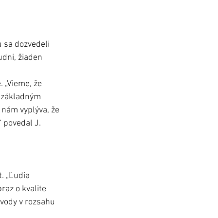
u sa dozvedeli 
dni, žiaden 
. „Vieme, že 
ú základným 
 nám vyplýva, že 
 povedal J. 
. „Ľudia 
az o kvalite 
 vody v rozsahu 