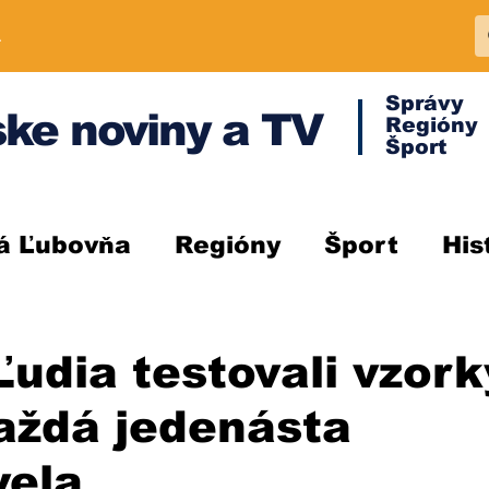
A
Správy
ke noviny a TV
Regióny
Šport
á Ľubovňa
Regióny
Šport
His
udia testovali vzork
aždá jedenásta
vela