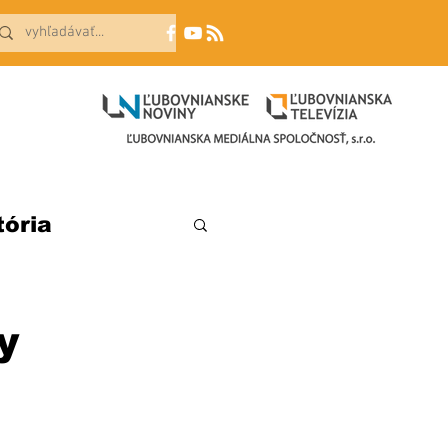
tória
y