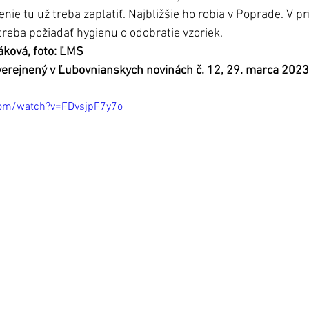
nie tu už treba zaplatiť. Najbližšie ho robia v Poprade. V pr
treba požiadať hygienu o odobratie vzoriek.
áková, foto: ĽMS
uverejnený v Ľubovnianskych novinách č. 12, 29. marca 2023
com/watch?v=FDvsjpF7y7o