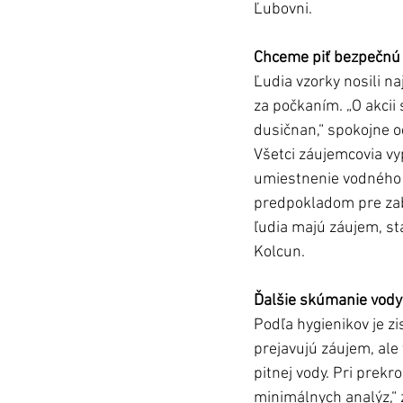
Ľubovni.
Chceme piť bezpečnú
Ľudia vzorky nosili na
za počkaním. „O akcii
dusičnan,“ spokojne o
Všetci záujemcovia vypl
umiestnenie vodného z
predpokladom pre zabe
ľudia majú záujem, sta
Kolcun.
Ďalšie skúmanie vody
Podľa hygienikov je z
prejavujú záujem, ale
pitnej vody. Pri prek
minimálnych analýz,“ 