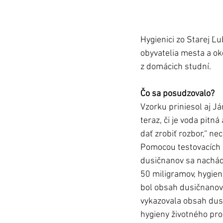
Hygienici zo Starej Ľu
obyvatelia mesta a oko
z domácich studní. 
Čo sa posudzovalo? 
Vzorku priniesol aj J
teraz, či je voda pitná
dať zrobiť rozbor,“ ne
Pomocou testovacích p
dusičnanov sa nachádz
50 miligramov, hygieni
bol obsah dusičnanov 
vykazovala obsah dusi
hygieny životného pro