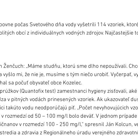
bovne počas Svetového dňa vody vyšetrili 114 vzoriek, ktoré 
litých obcí z individuálnych vodných zdrojov. Najčastejšie to
án Ženčuch: „Máme studňu, ktorú sme dlho nepoužívali. Chce
 a vyšlo mi, že nie je, musíme s tým niečo urobiť. Vyčerpať, vy
chal sa počuť obyvateľ obce Kozelec.
rúžkov (Quantofix test) zamestnanci hygieny zisťovali, ak
a v pitných vodách prinesených vzoriek. Ak ukazovateľ dus
ci takúto vodu neodporúčajú piť. „Počet nevyhovujúcich vzor
v rozmedzí od 50 – 100 mg/l bolo deväť. V jednom prípade
čnanov v rozmedzí 100 - 250 mg/l,“ spresnil Ján Kolcun, v
stredia a zdravia z Regionálneho úradu verejného zdravotníc