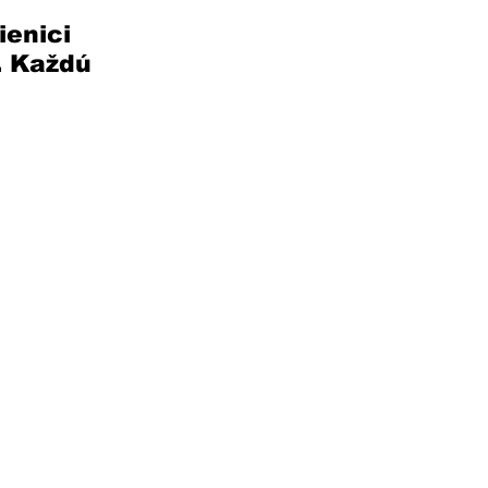
ienici 
. Každú 