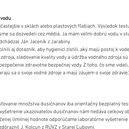
 vodu
jčastejšie v sklách alebo plastových fľašiach. Výsledok test
 sme sa dozvedeli cez médiá. Ja mám veľmi dobrú vodu v stu
dchádzal Ján Jaceník z Jarabiny. 
nili aj dotazník, aby hygienici zistili, aký majú postoj k vode
droja, sledovanie kvality vody a údržba vodného zdroja s
zpečenie zdravotne bezpečnej vody. Z toho, čo sme videli,
rajú sa o svoje vodné zdroje a majú záujem o svoje zdravie,“
isťovanie množstva dusičnanov iba orientačný bezplatný test
 vyšetrenie ukazovateľov dusičnanov nám nedáva celkový obr
ročenej limitnej hodnote odporúčame laboratórne vyšetrenie
zdôraznil J. Kolcun z RÚVZ v Starej Ľubovni.