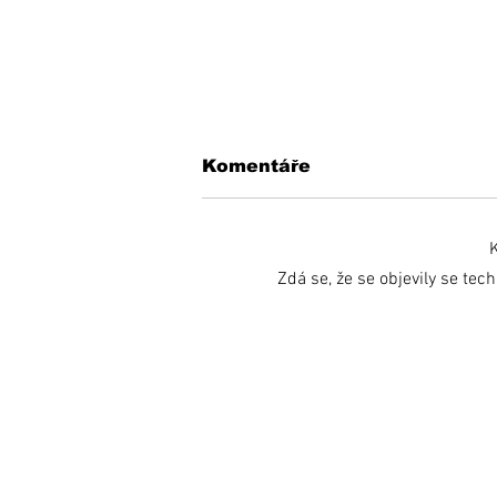
Komentáře
K
Zdá se, že se objevily se tec
Inšpiratívny príbeh:
Miňo súťaží aj proti
zdravým a bojuje o
miesto v reprezentácii!
Prihláste sa na od