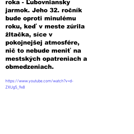
roka - Ľubovniansky 
jarmok. Jeho 32. ročník 
bude oproti minulému 
roku, keď v meste zúrila 
žltačka, síce v 
pokojnejšej atmosfére, 
nič to nebude meniť na 
mestských opatreniach a 
obmedzeniach.
https://www.youtube.com/watch?v=d-
ZXUg5_9x8