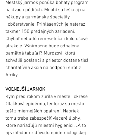
Mestský jarmok ponúka bohatý program 
na dvoch pódiách. Mnohí sa tešia aj na 
nákupy a gurmánske špeciality 
i občerstvenie. Prihlásených je nateraz 
takmer 150 predajných zariadení. 
Chýbať nebudú remeselníci i kolotočové 
atrakcie. Výnimočne bude odhalená 
pamätná tabuľa P. Murdzovi, ktorú 
schválili poslanci a priestor dostane tiež 
charitatívna akcia na podporu sirôt z 
Afriky. 
VOĽNEJŠÍ JARMOK
Kým pred rokom zúrila v meste i okrese 
žltačková epidémia, tentoraz sa mesto 
teší z miernejších opatrení. Napriek 
tomu treba zabezpečiť viaceré úlohy, 
ktoré nariaďujú miestni hygienici. „A to 
aj vzhľadom z dôvodu epidemiologickej 