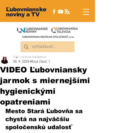
Ľubovnianske
noviny a TV
Mgr. Helena Musalová
30. 9. 2025
Minut čtení: 1
VIDEO Ľubovniansky
jarmok s miernejšími
hygienickými
opatreniami
Mesto Stará Ľubovňa sa 
chystá na najväčšiu 
spoločenskú udalosť 