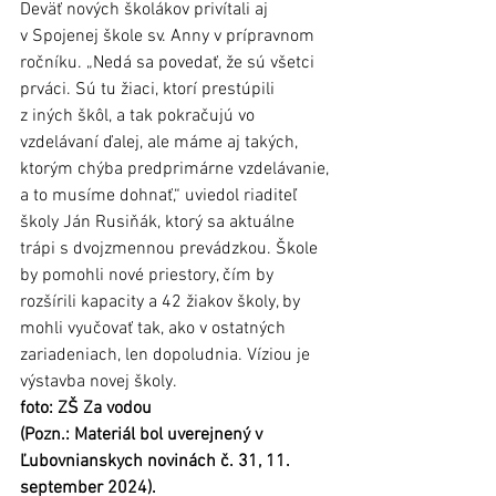
Deväť nových školákov privítali aj 
v Spojenej škole sv. Anny v prípravnom 
ročníku. „Nedá sa povedať, že sú všetci 
prváci. Sú tu žiaci, ktorí prestúpili 
z iných škôl, a tak pokračujú vo 
vzdelávaní ďalej, ale máme aj takých, 
ktorým chýba predprimárne vzdelávanie, 
a to musíme dohnať,“ uviedol riaditeľ 
školy Ján Rusiňák, ktorý sa aktuálne 
trápi s dvojzmennou prevádzkou. Škole 
by pomohli nové priestory, čím by 
rozšírili kapacity a 42 žiakov školy, by 
mohli vyučovať tak, ako v ostatných 
zariadeniach, len dopoludnia. Víziou je 
výstavba novej školy.  
foto: ZŠ Za vodou
(Pozn.: Materiál bol uverejnený v 
Ľubovnianskych novinách č. 31, 11. 
september 2024).