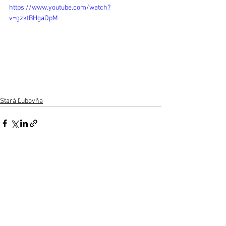
https://www.youtube.com/watch?
v=gzktBHgaOpM
Stará Ľubovňa
Zobrazit vše
Nejnovější příspěvky