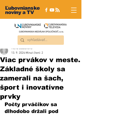
Ľubovnianske
noviny a TV
Alena Dudláková
13. 9. 2024
Minut čtení: 2
Viac prvákov v meste.
Základné školy sa
zamerali na šach,
šport i inovatívne
prvky
Počty prváčikov sa 
dlhodobo držali pod 