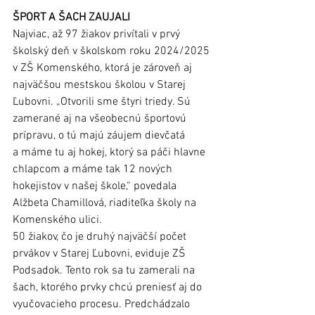
ŠPORT A ŠACH ZAUJALI
Najviac, až 97 žiakov privítali v prvý 
školský deň v školskom roku 2024/2025 
v ZŠ Komenského, ktorá je zároveň aj 
najväčšou mestskou školou v Starej 
Ľubovni. „Otvorili sme štyri triedy. Sú 
zamerané aj na všeobecnú športovú 
prípravu, o tú majú záujem dievčatá 
a máme tu aj hokej, ktorý sa páči hlavne 
chlapcom a máme tak 12 nových 
hokejistov v našej škole,“ povedala 
Alžbeta Chamillová, riaditeľka školy na 
Komenského ulici.
50 žiakov, čo je druhý najväčší počet 
prvákov v Starej Ľubovni, eviduje ZŠ 
Podsadok. Tento rok sa tu zamerali na 
šach, ktorého prvky chcú preniesť aj do 
vyučovacieho procesu. Predchádzalo 