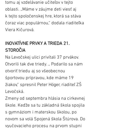
tomu aj vzdelávanie učiteľov v tejto 
oblasti. „Máme v záujme deti viesť aj 
k tejto spoločenskej hre, ktorá sa stáva 
čoraz viac populárnou,“ dodala riaditeľka 
Viera Kičurová.
INOVATÍVNE PRVKY A TRIEDA 21. 
STOROČIA
Na Levočskej ulici privítali 37 prvákov. 
Otvorili tak dve triedy. „ Podarilo sa nám 
otvoriť triedu aj so všeobecnou 
športovou prípravou, kde máme 19 
žiakov,“ spresnil Peter Höger, riaditeľ ZŠ 
Levočská.
Zmeny od septembra hlásia na cirkevnej 
škole. Keďže sa tu základná škola spojila 
s gymnáziom i materskou školou, po 
novom sa volá Spojená škola Štúrova. Do 
vyučovacieho procesu na prvom stupni 