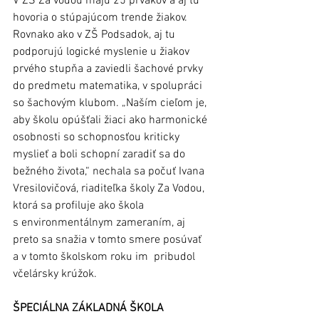
V ZŠ Za vodou majú 25 prvákov a aj tu 
hovoria o stúpajúcom trende žiakov. 
Rovnako ako v ZŠ Podsadok, aj tu 
podporujú logické myslenie u žiakov 
prvého stupňa a zaviedli šachové prvky 
do predmetu matematika, v spolupráci 
so šachovým klubom. „Naším cieľom je, 
aby školu opúšťali žiaci ako harmonické 
osobnosti so schopnosťou kriticky 
myslieť a boli schopní zaradiť sa do 
bežného života,“ nechala sa počuť Ivana 
Vresilovičová, riaditeľka školy Za Vodou, 
ktorá sa profiluje ako škola 
s environmentálnym zameraním, aj 
preto sa snažia v tomto smere posúvať 
a v tomto školskom roku im  pribudol 
včelársky krúžok. 
ŠPECIÁLNA ZÁKLADNÁ ŠKOLA