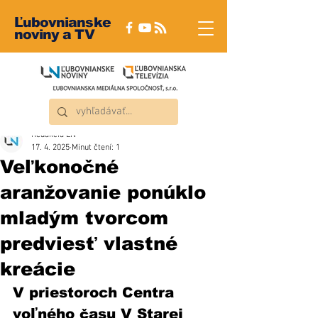
Ľubovnianske
noviny a TV
Redakcia ĽN
17. 4. 2025
Minut čtení: 1
Veľkonočné
aranžovanie ponúklo
mladým tvorcom
predviesť vlastné
kreácie
V priestoroch Centra 
voľného času V Starej 