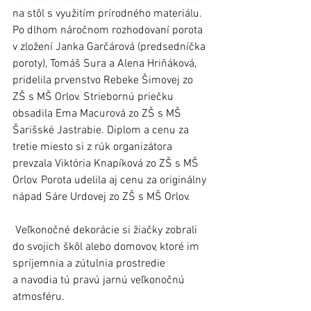
na stôl s využitím prírodného materiálu. 
Po dlhom náročnom rozhodovaní porota 
v zložení Janka Garčárová (predsedníčka 
poroty), Tomáš Sura a Alena Hriňáková, 
pridelila prvenstvo Rebeke Šimovej zo 
ZŠ s MŠ Orlov. Striebornú priečku 
obsadila Ema Macurová zo ZŠ s MŠ 
Šarišské Jastrabie. Diplom a cenu za 
tretie miesto si z rúk organizátora 
prevzala Viktória Knapíková zo ZŠ s MŠ 
Orlov. Porota udelila aj cenu za originálny 
nápad Sáre Urdovej zo ZŠ s MŠ Orlov. 
 Veľkonočné dekorácie si žiačky zobrali 
do svojich škôl alebo domovov, ktoré im 
spríjemnia a zútulnia prostredie 
a navodia tú pravú jarnú veľkonočnú 
atmosféru.