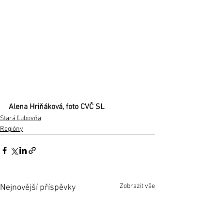
Alena Hriňáková, foto CVČ SL
Stará Ľubovňa
Regióny
Zobrazit vše
Nejnovější příspěvky