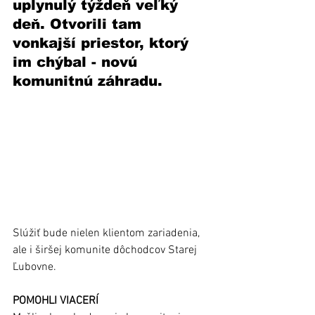
uplynulý týždeň veľký 
deň. Otvorili tam 
vonkajší priestor, ktorý 
im chýbal - novú 
komunitnú záhradu.
Slúžiť bude nielen klientom zariadenia, 
ale i širšej komunite dôchodcov Starej 
Ľubovne.
POMOHLI VIACERÍ