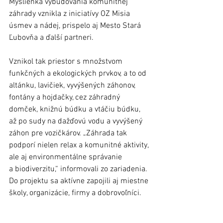
Myšlienka vybudovania komunitnej 
záhrady vznikla z iniciatívy OZ Misia 
úsmev a nádej, prispelo aj Mesto Stará 
Ľubovňa a ďalší partneri.
Vznikol tak priestor s množstvom 
funkčných a ekologických prvkov, a to od 
altánku, lavičiek, vyvýšených záhonov, 
fontány a hojdačky, cez záhradný 
domček, knižnú búdku a vtáčiu búdku, 
až po sudy na dažďovú vodu a vyvýšený 
záhon pre vozičkárov. „Záhrada tak 
podporí nielen relax a komunitné aktivity, 
ale aj environmentálne správanie 
a biodiverzitu,“ informovali zo zariadenia. 
Do projektu sa aktívne zapojili aj miestne 
školy, organizácie, firmy a dobrovoľníci.