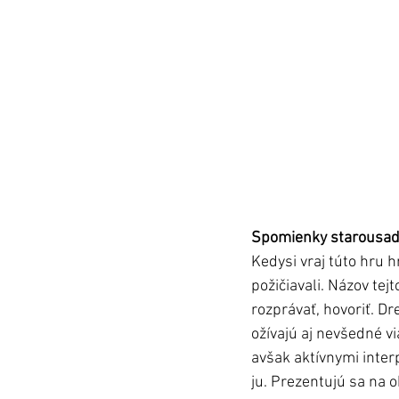
Spomienky starousad
Kedysi vraj túto hru h
požičiavali. Názov tej
rozprávať, hovoriť. Dr
ožívajú aj nevšedné v
avšak aktívnymi interp
ju. Prezentujú sa na