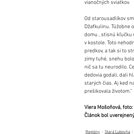
vianočných sviatkov. 
Od starousadlíkov sme 
Džafkulinu. Túžobne o
domu , stisnú kľučku n
v kostole. Toto nehodn
predkov, a tak si to s
zimy tuhé, snehu bolo 
nič sa tu neurodilo. C
dedovia godali, dali 
starých čias. Aj keď n
prešikovala životom.“
Viera Mošoňová, foto:
Článok bol uverejnen
Regióny
Stará Ľubovňa