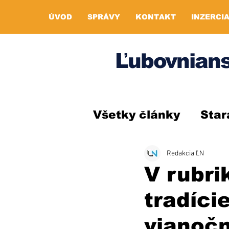
ÚVOD
SPRÁVY
KONTAKT
INZERCI
Ľubovnians
Všetky články
Star
Redakcia ĽN
V rubri
tradíci
vianočn