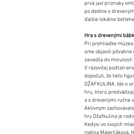
prvá javí príznaky oml
po dedine s dreveným
ďalšie lokálne betleh
Hra s drevenými báb
Pri prehliadke múzea
sme objavili pôvabné 
zaviedla do minulosti 
V rázovitej podtatran
dopočuli, že tieto fig
DŽAFKULINA. Ide o or
hru, ktorú predvádzaj
a s drevenými ručne 
Aktívnym zachovávateľ
hry Džafkulina je rod
Kedysi vo svojich mla
rodina Majerčáková. H