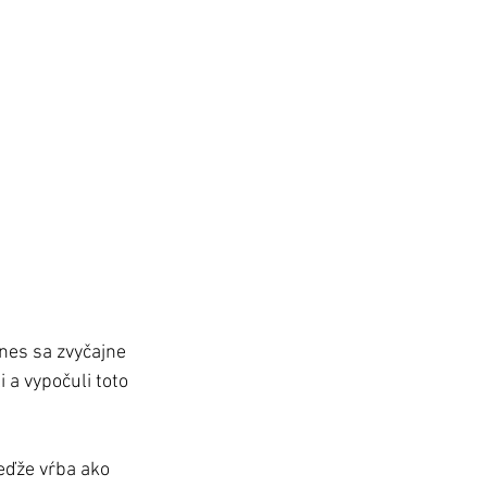
Dnes sa zvyčajne 
 a vypočuli toto 
eďže vŕba ako 