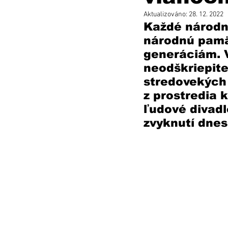
Aktualizováno:
28. 12. 2022
Každé národné
národnú pamäť
generáciám. 
neodškriepite
stredovekých 
z prostredia 
ľudové divadl
zvyknutí dnes