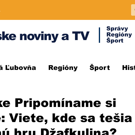
A
Správy
ke noviny a TV
Regióny
Šport
á Ľubovňa
Regióny
Šport
His
ke Pripomíname si
e: Viete, kde sa tešia
ú hru Džafkulina?