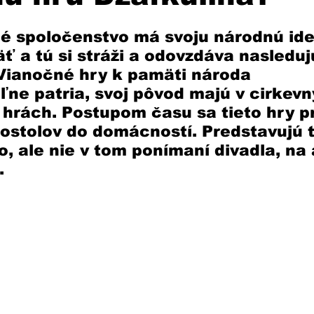
 spoločenstvo má svoju národnú iden
 a tú si stráži a odovzdáva nasleduj
Vianočné hry k pamäti národa 
ľne patria, svoj pôvod majú v cirkevn
hrách. Postupom času sa tieto hry pr
kostolov do domácností. Predstavujú 
o, ale nie v tom ponímaní divadla, na
. 