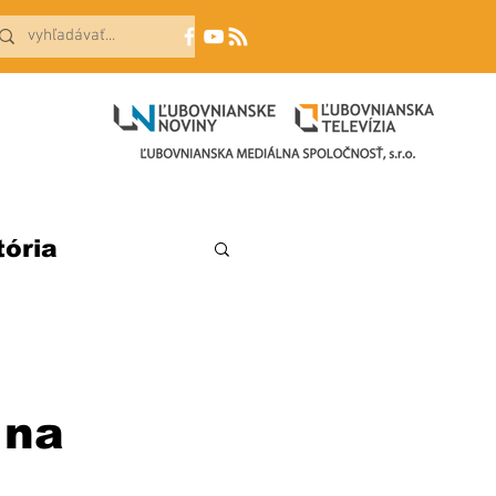
tória
 na