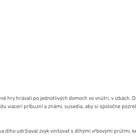
né hry hrávali po jednotlivých domoch vo vnútri, v izbách. 
du viacerí príbuzní a známi, susedia, aby si spoločne pozreli
sa dlho udržiaval zvyk vinšovať s dlhými vŕbovými prútmi, k