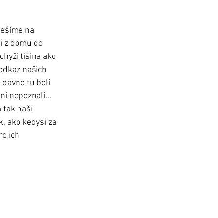
 tešíme na 
i z domu do 
chyži tíšina ako 
 odkaz našich 
 dávno tu boli 
i nepoznali... 
 tak naši 
, ako kedysi za 
ro ich 