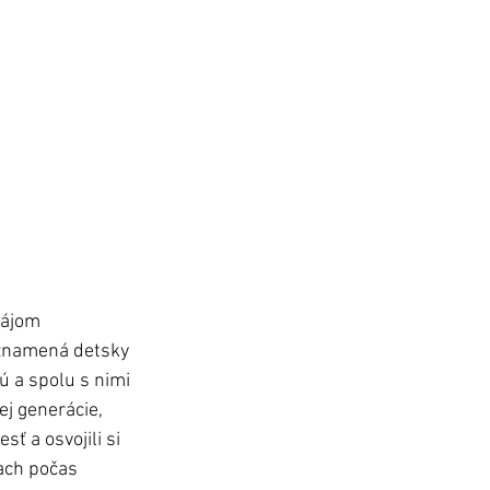
zájom 
e znamená detsky 
ú a spolu s nimi 
j generácie, 
ť a osvojili si 
ach počas 