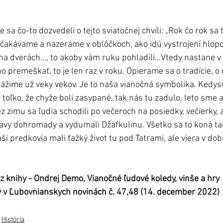
sa čo-to dozvedeli o tejto sviatočnej chvíli: „Rok čo rok sa
čakávame a nazeráme v oblôčkoch, ako idú vystrojení hlopc
a dverách..., to akoby vám ruku pohladili...Vtedy nastane v 
o premeškať, to je len raz v roku. Opierame sa o tradície, o
trážime už veky vekov. Je to naša vianočná symbolika. Kedysi
toľko, že chyže boli zasypané, tak nás tu zadulo, leto sme an
ez zimu sa ľudia schodili po večeroch na posiedky, večierky, a
hlavy dohromady a vydumali Džafkulinu. Všetko sa to koná tak
aši predkovia mali ťažký život tu pod Tatrami, ale viera v dob
 z knihy - Ondrej Demo, Vianočné ľudové koledy, vinše a hry
ý v Ľubovnianskych novinách č. 47,48 (14. december 2022)
História