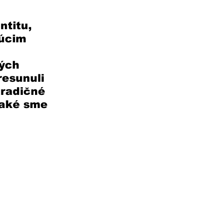
titu, 
úcim 
ých 
esunuli 
tradičné 
 aké sme 