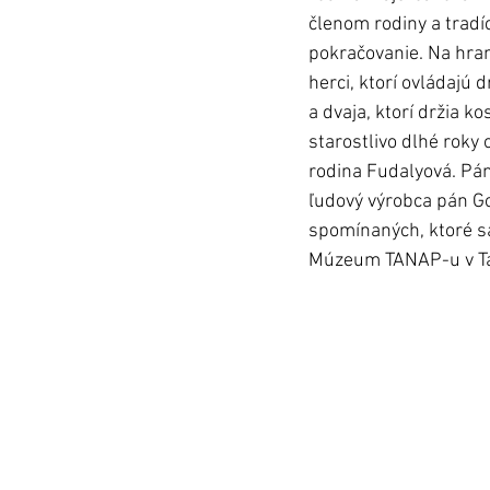
členom rodiny a tradíc
pokračovanie. Na hrani
herci, ktorí ovládajú 
a dvaja, ktorí držia ko
starostlivo dlhé roky
rodina Fudalyová. Pán
ľudový výrobca pán Go
spomínaných, ktoré sa
Múzeum TANAP-u v Tat