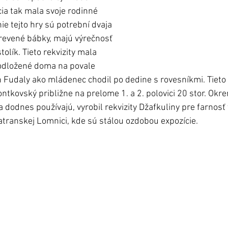
ia tak mala svoje rodinné 
e tejto hry sú potrební dvaja 
drevené bábky, majú výrečnosť 
stolík. Tieto rekvizity mala 
 odložené doma na povale 
 Fudaly ako mládenec chodil po dedine s rovesníkmi. Tieto r
ntkovský približne na prelome 1. a 2. polovici 20 stor. Okre
 dodnes používajú, vyrobil rekvizity Džafkuliny pre farnosť
ranskej Lomnici, kde sú stálou ozdobou expozície.