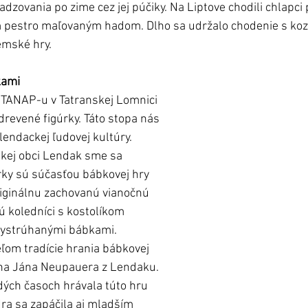
adzovania po zime cez jej púčiky. Na Liptove chodili chlapci
 pestro maľovaným hadom. Dlho sa udržalo chodenie s kozou
emské hry. 
kami
 TANAP-u v Tatranskej Lomnici 
drevené figúrky. Táto stopa nás 
lendackej ľudovej kultúry.  
skej obci Lendak sme sa 
úrky sú súčasťou bábkovej hry 
iginálnu zachovanú vianočnú 
ú koledníci s kostolíkom 
vystrúhanými bábkami. 
om tradície hrania bábkovej 
ina Jána Neupauera z Lendaku. 
dých časoch hrávala túto hru 
ra sa zapáčila aj mladším 