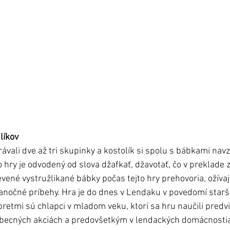
líkov
rávali dve až tri skupinky a kostolík si spolu s bábkami nav
to hry je odvodený od slova džafkať, džavotať, čo v preklad
evené vystružlikané bábky počas tejto hry prehovoria, ožívaj
ianočné príbehy. Hra je do dnes v Lendaku v povedomí starše
retmi sú chlapci v mladom veku, ktorí sa hru naučili predvies
 obecných akciách a predovšetkým v lendackých domácnosti