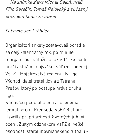
    Na snímke zľava Michal Saloň, hráč 
Filip Serečin, Tomáš Reľovský a súčasný 
prezident klubu zo Starej 
Ľubovne Ján Fröhlich.
Organizátori ankety zostavovali poradie 
za celý kalendárny rok, po minulej 
reorganizácii súťaží sa tak v 11-ke ocitli 
hráči aktuálne najvyššej súťaže riadenej 
VsFZ - Majstrovstvá regiónu, IV. liga 
Východ, ďalej tretej ligy a z Tatrana 
Prešov, ktorý po postupe hráva druhú 
ligu. 
Súčasťou podujatia boli aj ocenenia 
jednotlivcom. Predseda VsFZ Richard 
Havrilla pri príležitosti životných jubileí 
ocenil Zlatým odznakom VsFZ aj veľké 
osobnosti staroľubovnianskeho futbalu - 