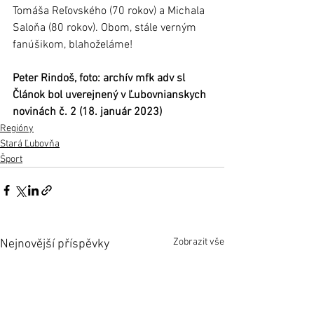
Tomáša Reľovského (70 rokov) a Michala 
Saloňa (80 rokov). Obom, stále verným 
fanúšikom, blahoželáme! 		
Peter Rindoš, foto: archív mfk adv sl 
Článok bol uverejnený v Ľubovnianskych 
novinách č. 2 (18. január 2023)
Regióny
Stará Ľubovňa
Šport
Zobrazit vše
Nejnovější příspěvky