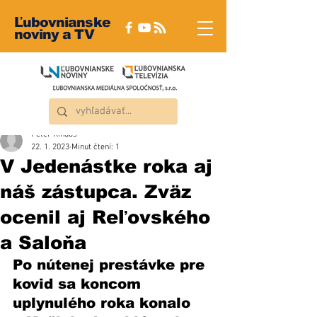
Ľubovnianske
noviny a TV
Peter Rindoš
22. 1. 2023
Minut čtení: 1
V Jedenástke roka aj
náš zástupca. Zväz
ocenil aj Reľovského
a Saloňa
Po nútenej prestávke pre 
kovid sa koncom 
uplynulého roka konalo 