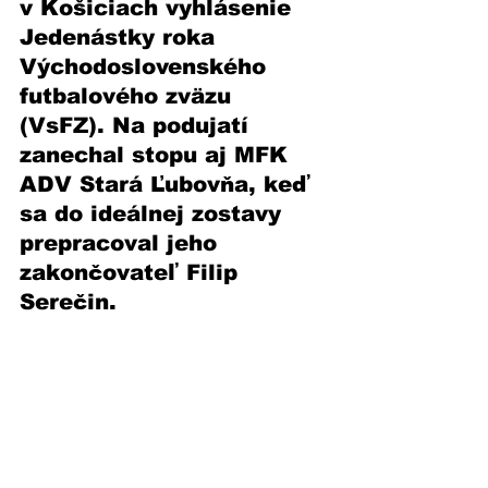
v Košiciach vyhlásenie 
Jedenástky roka 
Východoslovenského 
futbalového zväzu 
(VsFZ). Na podujatí 
zanechal stopu aj MFK 
ADV Stará Ľubovňa, keď 
sa do ideálnej zostavy 
prepracoval jeho 
zakončovateľ Filip 
Serečin. 