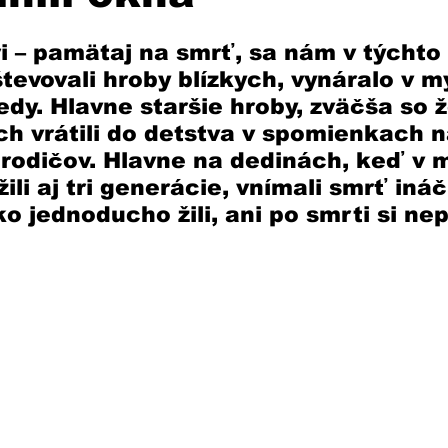
 – pamätaj na smrť, sa nám v týchto 
evovali hroby blízkych, vynáralo v my
edy. Hlavne staršie hroby, zväčša so 
h vrátili do detstva v spomienkach n
 rodičov. Hlavne na dedinách, keď v 
ili aj tri generácie, vnímali smrť iná
o jednoducho žili, ani po smrti si nep