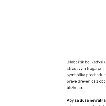
„Nebožtík bol kedysi 
stredovým tragárom, v
symbolika prechodu na
práve drevenica z obc
blízkeho.
Aby sa duša nevrátila