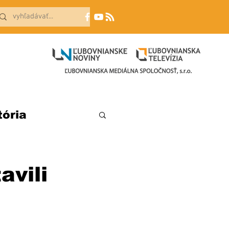
tória
avili