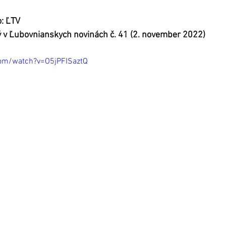
o: ĽTV
ý v Ľubovnianskych novinách č. 41 (2. november 2022)
com/watch?v=O5jPFISaztQ