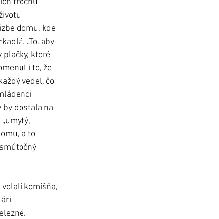
životu. 
 izbe domu, kde 
kadlá. „To, aby 
 plačky, ktoré 
omenul i to, že 
každý vedel, čo 
 mládenci 
 by dostala na  
 „umytý, 
omu, a to 
l smútočný 
 volali komišňa, 
ári 
elezné.