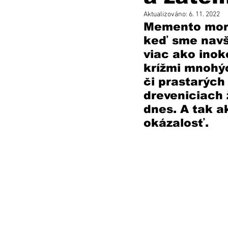
Aktualizováno:
6. 11. 2022
Memento mori
keď sme navšt
viac ako inok
krížmi mnohýc
či prastarých
dreveniciach ž
dnes. A tak ak
okázalosť.