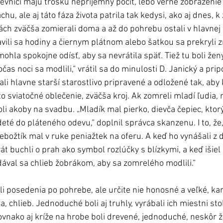
u, ale aj táto fáza života patrila tak kedysi, ako aj dnes, k 
ách zväčša zomierali doma a až do pohrebu ostali v hlavnej
avili sa hodiny a čiernym plátnom alebo šatkou sa prekryli zr
la spokojne odísť, aby sa nevrátila späť. Tiež tu boli ženy
čas noci sa modlili,“ vrátil sa do minulosti D. Janický a prip
li hlavne starší starostlivo pripravené a odložené tak, aby 
to sviatočné oblečenie, zväčša kroj. Ak zomreli mladí ľudia,
oli akoby na svadbu. „Mladík mal pierko, dievča čepiec, ktorý
eté do pláteného odevu,“ doplnil správca skanzenu. I to, že,
božtík mal v ruke peniažtek na oferu. A keď ho vynášali z d
át buchli o prah ako symbol rozlúčky s blízkymi, a keď išie
dával sa chlieb žobrákom, aby sa zomrelého modlili.“
li posedenia po pohrebe, ale určite nie honosné a veľké, kar
, chlieb. Jednoduché boli aj truhly, vyrábali ich miestni stol
ovnako aj kríže na hrobe boli drevené, jednoduché, neskôr ž