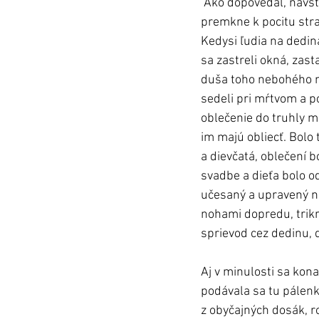
 Ako dopovedal, návštevníci majú trošku nepríjemný pocit, lebo verné zobrazenie ich trochu 
premkne k pocitu strach
Kedysi ľudia na dedin
sa zastreli okná, zast
duša toho nebohého moh
sedeli pri mŕtvom a po
oblečenie do truhly ma
im majú obliecť. Bolo 
a dievčatá, oblečení b
svadbe a dieťa bolo od
učesaný a upravený ne
nohami dopredu, trikr
sprievod cez dedinu, 
Aj v minulosti sa kona
podávala sa tu pálenka
z obyčajných dosák, r