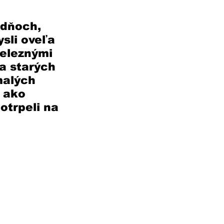
dňoch, 
sli oveľa 
železnými 
a starých 
malých 
č ako 
otrpeli na 