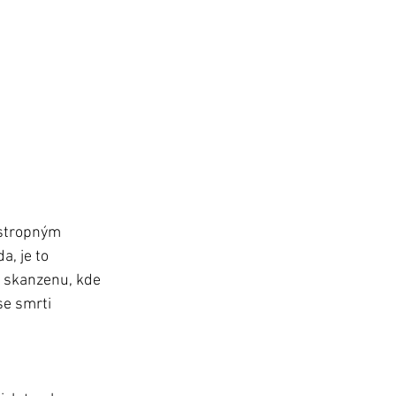
 stropným 
, je to 
o skanzenu, kde 
se smrti 