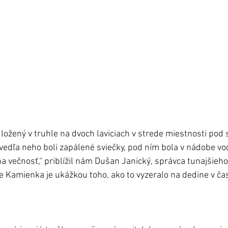
uložený v truhle na dvoch laviciach v strede miestnosti pod
edľa neho boli zapálené sviečky, pod ním bola v nádobe voda
 večnosť,“ priblížil nám Dušan Janický, správca tunajšieh
e Kamienka je ukážkou toho, ako to vyzeralo na dedine v ča