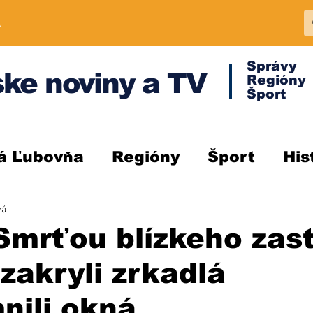
A
Správy
ke noviny a TV
Regióny
Šport
á Ľubovňa
Regióny
Šport
His
vá
mrťou blízkeho zast
 zakryli zrkadlá
nili okná