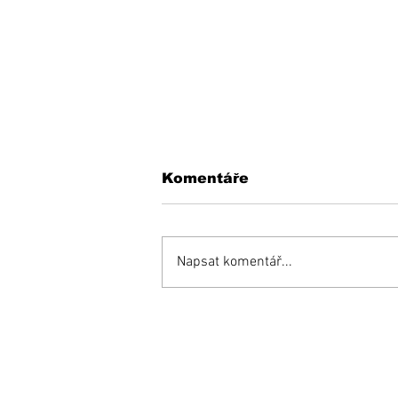
Komentáře
Napsat komentář...
KEDYSI a DNES: V
podhradí fungovala
kedysi kaviareň.
Pamätáte si ju?
Prihláste sa na od