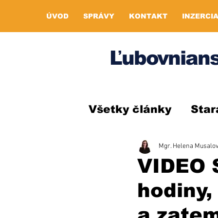
ÚVOD
SPRÁVY
KONTAKT
INZERCI
Ľubovnians
Všetky články
Star
Mgr. Helena Musalo
VIDEO S
hodiny,
a zatem