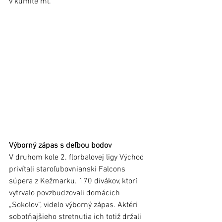
v kumite ml.
Výborný zápas s deľbou bodov
V druhom kole 2. florbalovej ligy Východ 
privítali staroľubovnianski Falcons 
súpera z Kežmarku. 170 divákov, ktorí 
vytrvalo povzbudzovali domácich 
„Sokolov“, videlo výborný zápas. Aktéri 
sobotňajšieho stretnutia ich totiž držali 