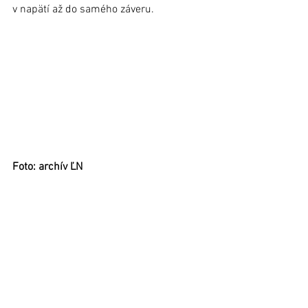
v napätí až do samého záveru.
Foto: archív ĽN 
Viac sa dočítate v Ľubovnianskych 
novinách číslo 46/2018. Nájdete ho 
v predajných miestach 11. decembra. 
Nezabudnite si ho kúpiť, stojí iba 35 
centov. Podporíte tak predajnosť, ktorá je 
v týchto neľahkých časoch priam 
rozhodujúca. Navyše, dostanete 