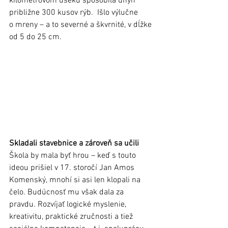
kilometrovom úseku spôsobila úhyn 
približne 300 kusov rýb.  Išlo výlučne 
o mreny – a to severné a škvrnité, v dĺžke 
od 5 do 25 cm.
Skladali stavebnice a zároveň sa učili
Škola by mala byť hrou – keď s touto 
ideou prišiel v 17. storočí Jan Amos 
Komenský, mnohí si asi len klopali na 
čelo. Budúcnosť mu však dala za 
pravdu. Rozvíjať logické myslenie, 
kreativitu, praktické zručnosti a tiež 