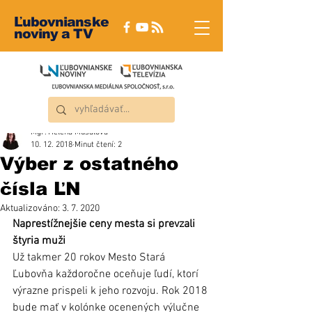
Ľubovnianske
noviny a TV
Mgr. Helena Musalová
10. 12. 2018
Minut čtení: 2
Výber z ostatného
čísla ĽN
Aktualizováno:
3. 7. 2020
Naprestížnejšie ceny mesta si prevzali 
štyria muži
Už takmer 20 rokov Mesto Stará 
Ľubovňa každoročne oceňuje ľudí, ktorí 
výrazne prispeli k jeho rozvoju. Rok 2018 
bude mať v kolónke ocenených výlučne 