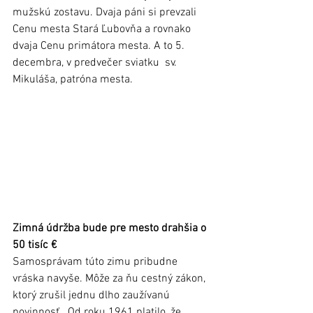
mužskú zostavu. Dvaja páni si prevzali 
Cenu mesta Stará Ľubovňa a rovnako 
dvaja Cenu primátora mesta. A to 5. 
decembra, v predvečer sviatku  sv. 
Mikuláša, patróna mesta.
Zimná údržba bude pre mesto drahšia o 
50 tisíc €
Samosprávam túto zimu pribudne 
vráska navyše. Môže za ňu cestný zákon, 
ktorý zrušil jednu dlho zaužívanú 
povinnosť.  Od roku 1961 platilo, že 