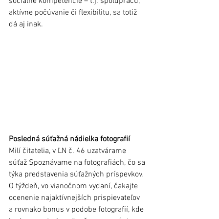
sociálne kompetencie – t.j. spoluprácu, 
aktívne počúvanie či flexibilitu, sa totiž 
dá aj inak.
Posledná súťažná nádielka fotografií
Milí čitatelia, v ĽN č. 46 uzatvárame 
súťaž Spoznávame na fotografiách, čo sa 
týka predstavenia súťažných príspevkov. 
O týždeň, vo vianočnom vydaní, čakajte 
ocenenie najaktívnejších prispievateľov 
a rovnako bonus v podobe fotografií, kde 