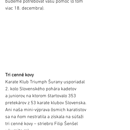
budeme potrebovať vašu pomoc (o tom 
viac 18. decembra).
Tri cenné kovy
Karate Klub Triumph Šurany usporiadal 
2. kolo Slovenského pohára kadetov 
a juniorov, na ktorom štartovalo 353 
pretekárov z 53 karate klubov Slovenska. 
Ani naša mini-výprava ôsmich karatistov 
sa na ňom nestratila a získala na súťaži 
tri cenné kovy – striebro Filip Šenšel 