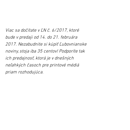
Viac sa dočítate v ĽN č. 6/2017, ktoré 
bude v predaji od 14. do 21. februára 
2017. Nezabudnite si kúpiť Ľubovnianske 
noviny, stoja iba 35 centov! Podporíte tak 
ich predajnosť, ktorá je v dnešných 
neľahkých časoch pre printové médiá 
priam rozhodujúca. 
#Ľubovnianskenoviny
#výberzĽN
Stará Ľubovňa
Zobrazit vše
Nejnovější příspěvky