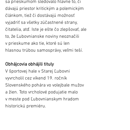
sa prieskumom sledovalo hlavne to, či 
dávajú priestor kritickým a polemickým 
článkom, tiež či dostávajú možnosť 
vyjadriť sa všetky zúčastnené strany, 
čitatelia, atď. Iste je ešte čo zlepšovať, ale 
to, že Ľubovnianske noviny neoznačili 
v prieskume ako tie, ktoré sú len 
hlasnou trúbou samosprávy, veľmi teší.
Obhájcovia obhájili tituly
V športovej hale v Starej Ľubovni 
vyvrcholil cez víkend 19. ročník 
Slovenského pohára vo volejbale mužov 
a žien. Toto vrcholové podujatie malo  
v meste pod Ľubovnianskym hradom 
historickú premiéru. 