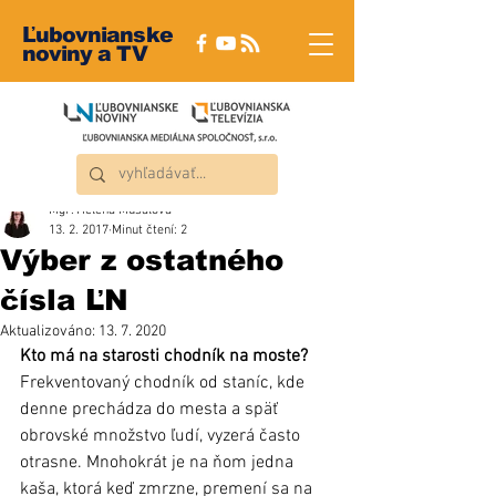
Ľubovnianske
noviny a TV
Mgr. Helena Musalová
13. 2. 2017
Minut čtení: 2
Výber z ostatného
čísla ĽN
Aktualizováno:
13. 7. 2020
Kto má na starosti chodník na moste?
Frekventovaný chodník od staníc, kde 
denne prechádza do mesta a späť 
obrovské množstvo ľudí, vyzerá často 
otrasne. Mnohokrát je na ňom jedna 
kaša, ktorá keď zmrzne, premení sa na 