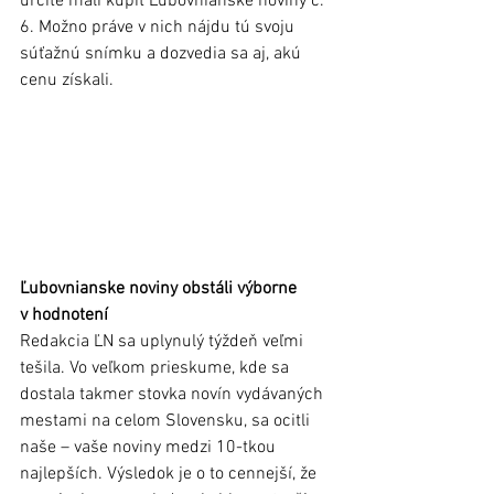
určite mali kúpiť Ľubovnianske noviny č. 
6. Možno práve v nich nájdu tú svoju 
súťažnú snímku a dozvedia sa aj, akú 
cenu získali. 
Ľubovnianske noviny obstáli výborne 
v hodnotení
Redakcia ĽN sa uplynulý týždeň veľmi 
tešila. Vo veľkom prieskume, kde sa 
dostala takmer stovka novín vydávaných 
mestami na celom Slovensku, sa ocitli 
naše – vaše noviny medzi 10-tkou 
najlepších. Výsledok je o to cennejší, že 