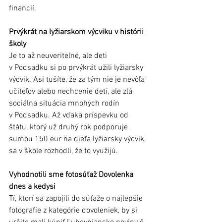
financií.
Prvýkrát na lyžiarskom výcviku v histórii 
školy
Je to až neuveriteľné, ale deti 
v Podsadku si po prvýkrát užili lyžiarsky 
výcvik. Asi tušíte, že za tým nie je nevôľa 
učiteľov alebo nechcenie detí, ale zlá 
sociálna situácia mnohých rodín 
v Podsadku. Až vďaka príspevku od 
štátu, ktorý už druhý rok podporuje 
sumou 150 eur na dieťa lyžiarsky výcvik,  
sa v škole rozhodli, že to využijú.
Vyhodnotili sme fotosúťaž Dovolenka 
dnes a kedysi
Tí, ktorí sa zapojili do súťaže o najlepšie 
fotografie z kategórie dovoleniek, by si 