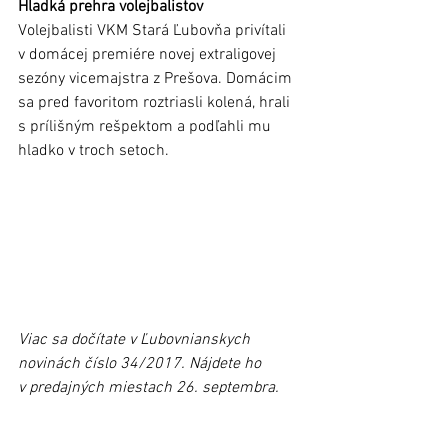
Hladká prehra volejbalistov
Volejbalisti VKM Stará Ľubovňa privítali 
v domácej premiére novej extraligovej 
sezóny vicemajstra z Prešova. Domácim 
sa pred favoritom roztriasli kolená, hrali 
s prílišným rešpektom a podľahli mu 
hladko v troch setoch.
Viac sa dočítate v Ľubovnianskych 
novinách číslo 34/2017. Nájdete ho 
v predajných miestach 26. septembra. 
Nezabudnite si ho kúpiť, stojí iba 35 
centov. Podporíte tak predajnosť, ktorá je 