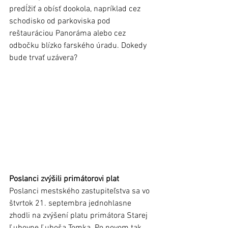
predĺžiť a obísť dookola, napríklad cez 
schodisko od parkoviska pod 
reštauráciou Panoráma alebo cez 
odbočku blízko farského úradu. Dokedy 
bude trvať uzávera?
Poslanci zvýšili primátorovi plat
Poslanci mestského zastupiteľstva sa vo 
štvrtok 21. septembra jednohlasne 
zhodli na zvýšení platu primátora Starej 
Ľubovne Ľuboša Tomka. Po novom tak 