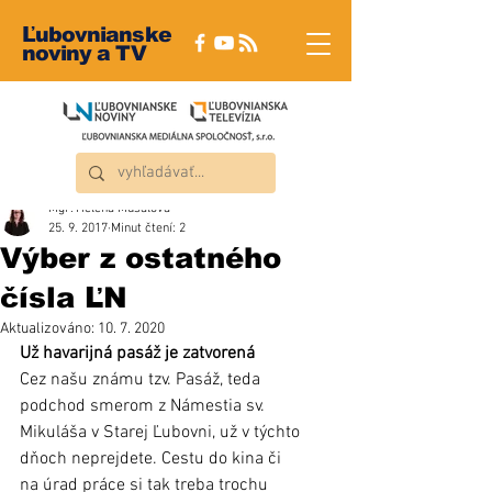
Ľubovnianske
noviny a TV
Mgr. Helena Musalová
25. 9. 2017
Minut čtení: 2
Výber z ostatného
čísla ĽN
Aktualizováno:
10. 7. 2020
Už havarijná pasáž je zatvorená
Cez našu známu tzv. Pasáž, teda 
podchod smerom z Námestia sv. 
Mikuláša v Starej Ľubovni, už v týchto 
dňoch neprejdete. Cestu do kina či 
na úrad práce si tak treba trochu 