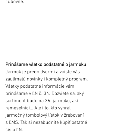
Ľubovne.
Prinášame všetko podstatné o jarmoku
Jarmok je predo dvermi a zaiste vás 
zaujímajú novinky i kompletný program. 
Všetky podstatné informácie vám 
prinášame v ĽN č. 34. Dozviete sa, aký 
sortiment bude na 26. jarmoku, akí 
remeselníci… Ale i to, kto vyhral 
jarmočný tombolový lístok v žrebovaní 
s ĽMS. Tak si nezabudnite kúpiť ostatné 
číslo ĽN.