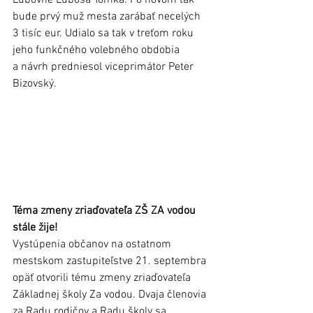
bude prvý muž mesta zarábať necelých 
3 tisíc eur. Udialo sa tak v treťom roku 
jeho funkčného volebného obdobia 
a návrh predniesol viceprimátor Peter 
Bizovský.
Téma zmeny zriaďovateľa ZŠ ZA vodou 
stále žije!
Vystúpenia občanov na ostatnom 
mestskom zastupiteľstve 21. septembra 
opäť otvorili tému zmeny zriaďovateľa 
Základnej školy Za vodou. Dvaja členovia 
za Radu rodičov a Radu školy sa 