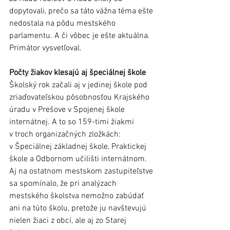
dopytovali, prečo sa táto vážna téma ešte 
nedostala na pôdu mestského 
parlamentu. A či vôbec je ešte aktuálna. 
Primátor vysvetľoval.
Počty žiakov klesajú aj špeciálnej škole
Školský rok začali aj v jedinej škole pod 
zriaďovateľskou pôsobnosťou Krajského 
úradu v Prešove v Spojenej škole 
internátnej. A to so 159-timi žiakmi 
v troch organizačných zložkách: 
v Špeciálnej základnej škole, Praktickej 
škole a Odbornom učilišti internátnom. 
Aj na ostatnom mestskom zastupiteľstve 
sa spomínalo, že pri analýzach 
mestského školstva nemožno zabúdať 
ani na túto školu, pretože ju navštevujú 
nielen žiaci z obcí, ale aj zo Starej 