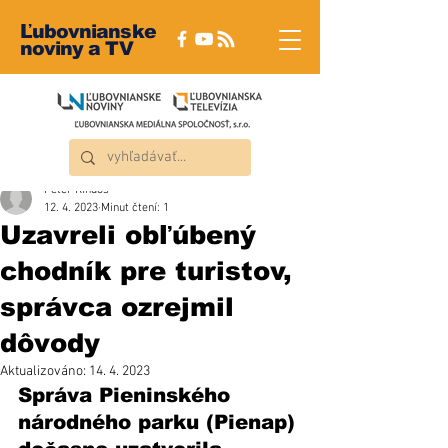
Ľubovnianske
noviny a TV
Peter Rindoš
12. 4. 2023
Minut čtení: 1
Uzavreli obľúbený
chodník pre turistov,
správca ozrejmil
dôvody
Aktualizováno:
14. 4. 2023
Správa Pieninského 
národného parku (Pienap) 