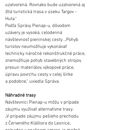
uzatvorená. Rovnako bude uzatvorená aj 
žltá turistická trasa v úseku Targov - 
Huta.“ 
Podľa Správy Pienap-u, dôvodom 
uzávery je vysoká, celodenná 
návštevnosť pieninskej cesty. „Pohyb 
turistov neumožňuje vykonávať 
technicky náročné rekonštrukčné práce, 
znemožňuje pohyb stavebných strojov, 
presun materiálov, výkopové práce,  
úpravu povrchu cesty v celej šírke 
a podobne,“ uviedla Správa. 
Náhradné trasy 
Návštevníci Pienap-u môžu v prípade 
záujmu využívať alternatívne trasy. 
„V prípade záujmu pešieho prechodu 
z Červeného Kláštora do Lesnice, 