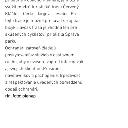
prípadne v opačnom smere, je možné 
využiť modrú turistickú trasu Červený 
Kláštor - Cerla - Targov - Lesnica. Po 
tejto trase je možné presúvať sa aj na 
bicykli, avšak trasa je vhodná len pre 
skúsených cyklistov,“ priblížila Správa 
parku. 
Ochranári zároveň žiadajú 
poskytovateľov služieb v cestovnom 
ruchu, aby o uzávere vopred informovali 
aj svojich klientov. „Prosíme 
návštevníkov o pochopenie, trpezlivosť 
a rešpektovanie uvedených obmedzení,“ 
dodali ochranári. 
rin, foto: pienap