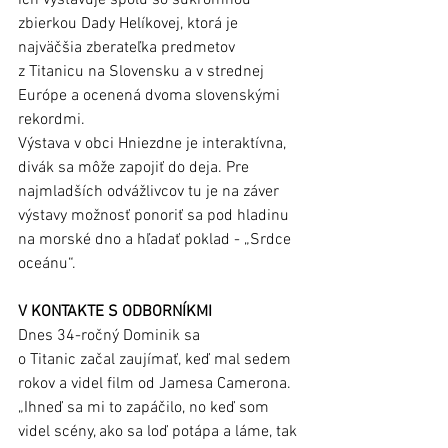
zbierkou Dady Helíkovej, ktorá je 
najväčšia zberateľka predmetov 
z Titanicu na Slovensku a v strednej 
Európe a ocenená dvoma slovenskými 
rekordmi.
Výstava v obci Hniezdne je interaktívna, 
divák sa môže zapojiť do deja. Pre 
najmladších odvážlivcov tu je na záver 
výstavy možnosť ponoriť sa pod hladinu 
na morské dno a hľadať poklad - „Srdce 
oceánu“.
V KONTAKTE S ODBORNÍKMI
Dnes 34-ročný Dominik sa 
o Titanic začal zaujímať, keď mal sedem 
rokov a videl film od Jamesa Camerona. 
„Ihneď sa mi to zapáčilo, no keď som 
videl scény, ako sa loď potápa a láme, tak 