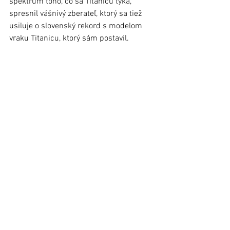
spektrum toho, čo sa Titanicu týka,“ 
spresnil vášnivý zberateľ, ktorý sa tiež 
usiluje o slovenský rekord s modelom 
vraku Titanicu, ktorý sám postavil. 