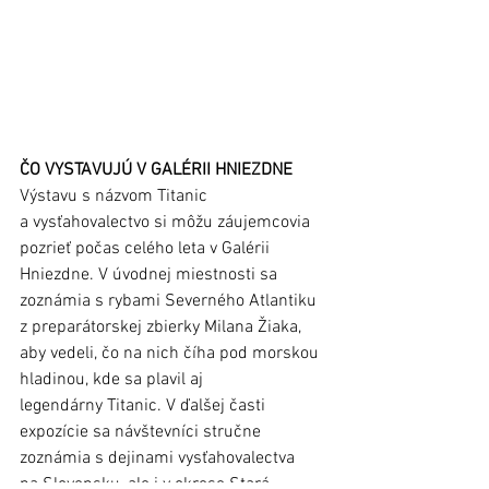
ČO VYSTAVUJÚ V GALÉRII HNIEZDNE
Výstavu s názvom Titanic 
a vysťahovalectvo si môžu záujemcovia 
pozrieť počas celého leta v Galérii 
Hniezdne. V úvodnej miestnosti sa 
zoznámia s rybami Severného Atlantiku 
z preparátorskej zbierky Milana Žiaka, 
aby vedeli, čo na nich číha pod morskou 
hladinou, kde sa plavil aj 
legendárny Titanic. V ďalšej časti 
expozície sa návštevníci stručne 
zoznámia s dejinami vysťahovalectva 
na Slovensku, ale i v okrese Stará 