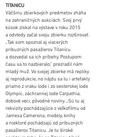
TITANICU
Väčšinu zbierkových predmetov zháňa 
na zahraničných aukciách. Svoj prvý 
kúsok získal na výstave v roku 2015 
a odvtedy začal svoju zbierku rozširovať. 
„Tak som spoznal aj viacerých 
príbuzných pasažierov Titanicu 
a dozvedal sa ich príbehy. Postupom 
času sa to nazbieralo,“ prezradil nám 
mladý muž. Vo svojej zbierke má repliky 
aj reprodukcie, no nájdu sa tu i artefakty 
priamo z vraku lode i zo sesterskej lode 
Olympic, záchrannej lode Carpathia, 
dobové veci, pôvodné noviny. „Sú tu aj 
rekvizity pochádzajúce z veľkofilmu od 
Jamesa Camerona, modely, knihy 
a niektoré pochádzajú od príbuzných 
pasažierov Titanicu. Je tu široké 