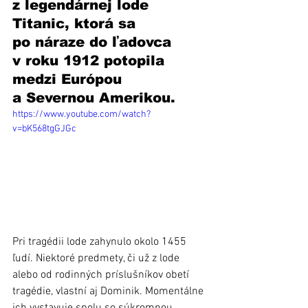
z legendárnej lode 
Titanic, ktorá sa 
po náraze do ľadovca 
v roku 1912 potopila 
medzi Európou 
a Severnou Amerikou. 
https://www.youtube.com/watch?
v=bK568tgGJGc
Pri tragédii lode zahynulo okolo 1455 
ľudí. Niektoré predmety, či už z lode 
alebo od rodinných príslušníkov obetí 
tragédie, vlastní aj Dominik. Momentálne 
ich vystavuje spolu so súkromnou 