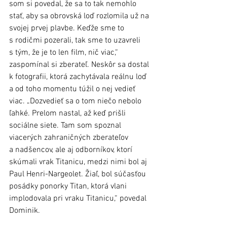
som si povedal, že sa to tak nemohlo 
stať, aby sa obrovská loď rozlomila už na 
svojej prvej plavbe. Keďže sme to 
s rodičmi pozerali, tak sme to uzavreli 
s tým, že je to len film, nič viac,“ 
zaspomínal si zberateľ. Neskôr sa dostal 
k fotografii, ktorá zachytávala reálnu loď 
a od toho momentu túžil o nej vedieť 
viac. „Dozvedieť sa o tom niečo nebolo 
ľahké. Prelom nastal, až keď prišli 
sociálne siete. Tam som spoznal 
viacerých zahraničných zberateľov 
a nadšencov, ale aj odborníkov, ktorí 
skúmali vrak Titanicu, medzi nimi bol aj 
Paul Henri-Nargeolet. Žiaľ, bol súčasťou 
posádky ponorky Titan, ktorá vlani 
implodovala pri vraku Titanicu,“ povedal 
Dominik. 