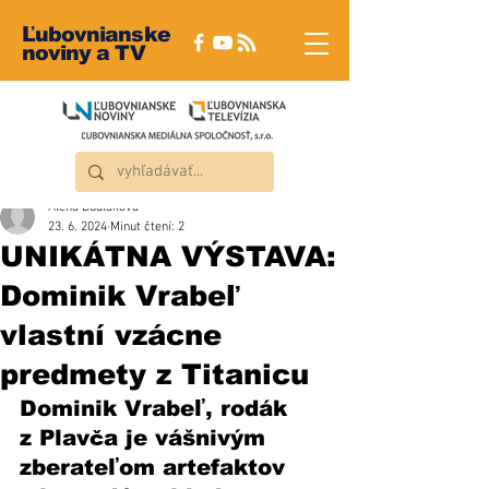
Ľubovnianske
noviny a TV
Alena Dudláková
23. 6. 2024
Minut čtení: 2
UNIKÁTNA VÝSTAVA:
Dominik Vrabeľ
vlastní vzácne
predmety z Titanicu
Dominik Vrabeľ, rodák 
z Plavča je vášnivým 
zberateľom artefaktov 