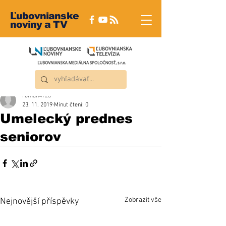
Ľubovnianske
noviny a TV
roman4723
23. 11. 2019
Minut čtení: 0
Umelecký prednes
seniorov
Zobrazit vše
Nejnovější příspěvky