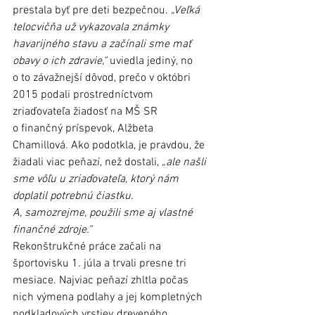
prestala byť pre deti bezpečnou. 
„Veľká 
telocvičňa už vykazovala známky 
havarijného stavu a začínali sme mať 
obavy o ich zdravie,“
 uviedla jediný, no 
o to závažnejší dôvod, prečo v októbri 
2015 podali prostredníctvom 
zriaďovateľa žiadosť na MŠ SR 
o finančný príspevok, Alžbeta 
Chamillová. Ako podotkla, je pravdou, že 
žiadali viac peňazí, než dostali, 
„ale našli 
sme vôľu u zriaďovateľa, ktorý nám 
doplatil potrebnú čiastku. 
A, samozrejme, použili sme aj vlastné 
finančné zdroje.“
Rekonštrukčné práce začali na 
športovisku 1. júla a trvali presne tri 
mesiace. Najviac peňazí zhltla počas 
nich výmena podlahy a jej kompletných 
podkladových vrstiev, dreveného 