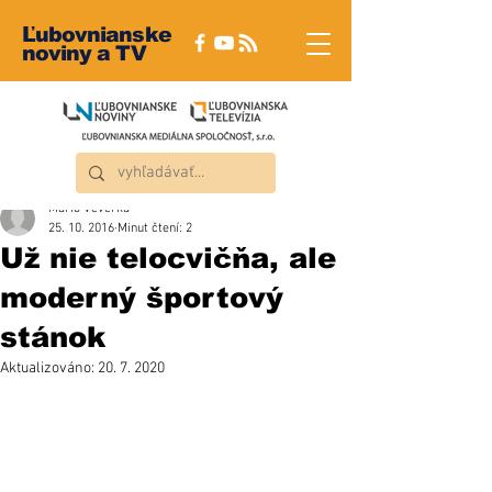
Ľubovnianske
noviny a TV
Mário Veverka
25. 10. 2016
Minut čtení: 2
Už nie telocvičňa, ale
moderný športový
stánok
Aktualizováno:
20. 7. 2020