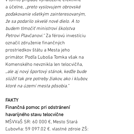
v tomto prípade vynaložené efektívne 
a účelne, 
„preto vyslovujem obrovské 
poďakovanie všetkým zainteresovaným, 
že sa podarilo skvelé nové dielo. A to 
budem tlmočiť ministrovi školstva 
Petrovi Plavčanovi.“
 Za férovú investíciu 
označil združenie finančných 
prostriedkov štátu a Mesta jeho 
primátor. Podľa Ľuboša Tomka však na 
Komenského nevznikla len telocvičňa, 
„ale aj nový športový stánok, keďže bude 
slúžiť tak pre potreby žiakov, ako i klubov, 
ktoré na území mesta pôsobia.“ 
FAKTY
Finančná pomoc pri odstránení 
havarijného stavu telocvične
MŠVVaŠ SR: 60 000 €, Mesto Stará 
Ľubovňa: 59 097,02 €, vlastné zdroje ZŠ: 