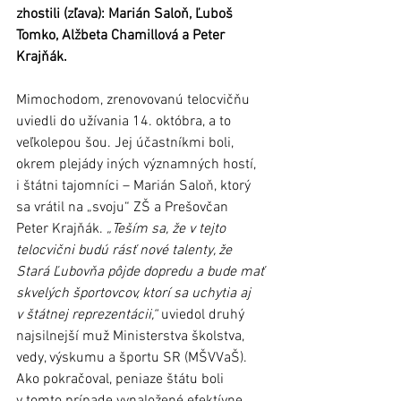
zhostili (zľava): Marián Saloň, Ľuboš 
Tomko, Alžbeta Chamillová a Peter 
Krajňák. 
Mimochodom, zrenovovanú telocvičňu 
uviedli do užívania 14. októbra, a to 
veľkolepou šou. Jej účastníkmi boli, 
okrem plejády iných významných hostí, 
i štátni tajomníci – Marián Saloň, ktorý 
sa vrátil na „svoju“ ZŠ a Prešovčan 
Peter Krajňák. 
„Teším sa, že v tejto 
telocvični budú rásť nové talenty, že 
Stará Ľubovňa pôjde dopredu a bude mať 
skvelých športovcov, ktorí sa uchytia aj 
v štátnej reprezentácii,“
 uviedol druhý 
najsilnejší muž Ministerstva školstva, 
vedy, výskumu a športu SR (MŠVVaŠ). 
Ako pokračoval, peniaze štátu boli 