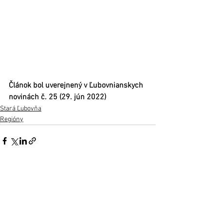
Článok bol uverejnený v Ľubovnianskych 
novinách č. 25 (29. jún 2022)
Stará Ľubovňa
Regióny
Zobrazit vše
Nejnovější příspěvky