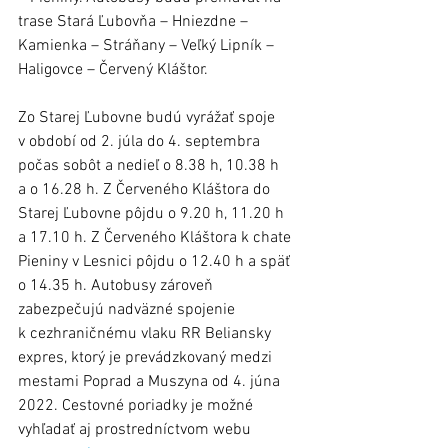
trase Stará Ľubovňa – Hniezdne – 
Kamienka – Stráňany – Veľký Lipník – 
Haligovce – Červený Kláštor.
Zo Starej Ľubovne budú vyrážať spoje 
v období od 2. júla do 4. septembra 
počas sobôt a nedieľ o 8.38 h, 10.38 h 
a o 16.28 h. Z Červeného Kláštora do 
Starej Ľubovne pôjdu o 9.20 h, 11.20 h 
a 17.10 h. Z Červeného Kláštora k chate 
Pieniny v Lesnici pôjdu o 12.40 h a späť 
o 14.35 h. Autobusy zároveň 
zabezpečujú nadväzné spojenie 
k cezhraničnému vlaku RR Beliansky 
expres, ktorý je prevádzkovaný medzi 
mestami Poprad a Muszyna od 4. júna 
2022. Cestovné poriadky je možné 
vyhľadať aj prostredníctvom webu 