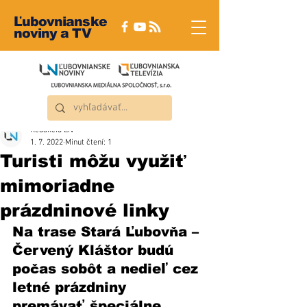
Ľubovnianske
noviny a TV
Redakcia ĽN
1. 7. 2022
Minut čtení: 1
Turisti môžu využiť
mimoriadne
prázdninové linky
Na trase Stará Ľubovňa – 
Červený Kláštor budú 
počas sobôt a nedieľ cez 
letné prázdniny 
premávať špeciálne 