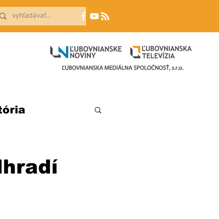
tória
hradí