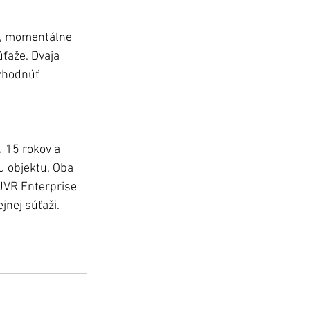
Ú, momentálne 
úťaže. Dvaja 
zhodnúť 
 15 rokov a 
u objektu. Oba 
JVR Enterprise 
nej súťaži.  