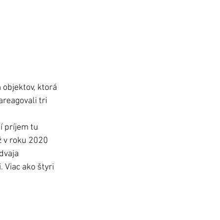
objektov, ktorá 
reagovali tri 
 príjem tu 
ž v roku 2020 
dvaja 
 Viac ako štyri 