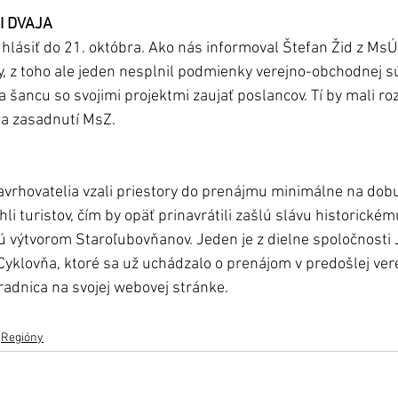
I DVAJA
hlásiť do 21. októbra. Ako nás informoval Štefan Žid z Ms
ty, z toho ale jeden nesplnil podmienky verejno-obchodnej s
 šancu so svojimi projektmi zaujať poslancov. Tí by mali ro
a zasadnutí MsZ. 
 
vrhovatelia vzali priestory do prenájmu minimálne na dobu
li turistov, čím by opäť prinavrátili zašlú slávu historickém
ú výtvorom Staroľubovňanov. Jeden je z dielne spoločnosti 
 Cyklovňa, ktoré sa už uchádzalo o prenájom v predošlej verej
 radnica na svojej webovej stránke.
Regióny