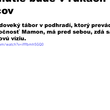
cov
doveký tábor v podhradí, ktorý prevá
očnosť Mamon, má pred sebou, zdá sa
vú víziu. 
com/watch?v=ifffbmh5GQ0