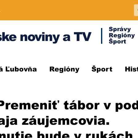
A
Správy
ke noviny a TV
Regióny
Šport
á Ľubovňa
Regióny
Šport
His
remeniť tábor v pod
aja záujemcovia.
nutie bude v rukách