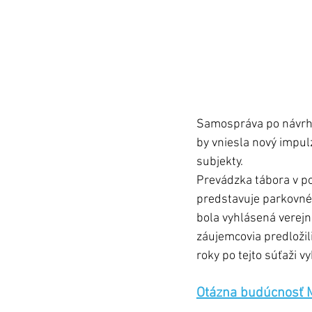
Samospráva po návrhu
by vniesla nový impulz
subjekty. 
Prevádzka tábora v po
predstavuje parkovné 
bola vyhlásená verejn
záujemcovia predložili
roky po tejto súťaži v
Otázna budúcnosť