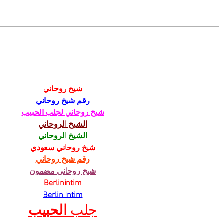
Opäť si budeme do
Naši
mestského parlamentu
- ako zbaviť sli
voliť maximálne možný
hor
počet poslancov
para
شيخ روحاني
رقم شيخ روحاني
شيخ روحاني لجلب الحبيب
الشيخ الروحاني
الشيخ الروحاني
شيخ روحاني سعودي
رقم شيخ روحاني
شيخ روحاني مضمون
Berlinintim
Berlin Intim
جلب 
الحبيب