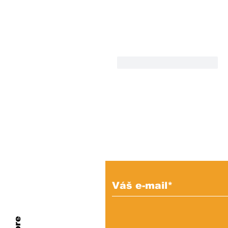
To se mi líbí
Reagovat
Prihláste sa na od
e-mailových správ