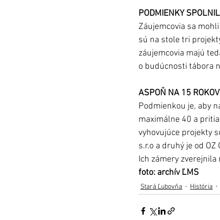
PODMIENKY SPOLNIL
Záujemcovia sa mohli 
sú na stole tri projek
záujemcovia majú teda
o budúcnosti tábora n
ASPOŇ NA 15 ROKOV
Podmienkou je, aby na
maximálne 40 a pritiah
vyhovujúce projekty s
s.r.o a druhý je od OZ
Ich zámery zverejnila
foto: archív ĽMS
Stará Ľubovňa
História