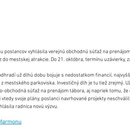
 poslancov vyhlásila verejnú obchodnú súťaž na prenájom 
 do mestskej atrakcie. Do 21. októbra, termínu uzávierky, za
dhradí už dlhú dobu bojuje s nedostatkom financií, najvyšší
z mestského parkoviska. Investičný dlh je tu tiež zrejmý. U
o-obchodná súťaž na prenájom tábora, aj napriek tomu, že 
 vtedy svoje plány, poslanci navrhované projekty neschválili.
yhlásila radnica novú výzvu. 
 Marmonu