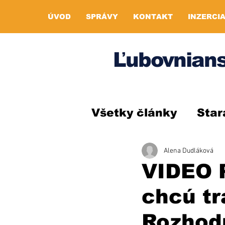
ÚVOD
SPRÁVY
KONTAKT
INZERCI
Ľubovnians
Všetky články
Star
Alena Dudláková
VIDEO P
chcú tr
Rozhod