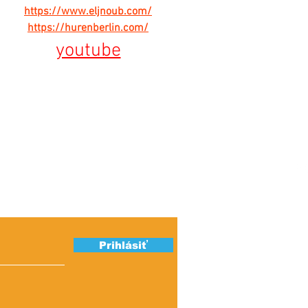
https://www.eljnoub.com/
https://hurenberlin.com/
youtube
ber našich
Ú
S
Prihlásiť
K
IN