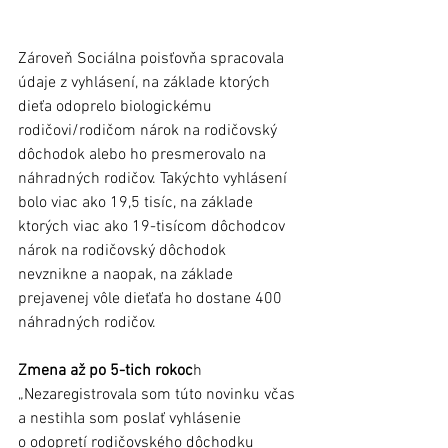
Zároveň Sociálna poisťovňa spracovala 
údaje z vyhlásení, na základe ktorých 
dieťa odoprelo biologickému 
rodičovi/rodičom nárok na rodičovský 
dôchodok alebo ho presmerovalo na 
náhradných rodičov. Takýchto vyhlásení 
bolo viac ako 19,5 tisíc, na základe 
ktorých viac ako 19-tisícom dôchodcov 
nárok na rodičovský dôchodok 
nevznikne a naopak, na základe 
prejavenej vôle dieťaťa ho dostane 400 
náhradných rodičov. 
Zmena až po 5-tich rokoc
h
„Nezaregistrovala som túto novinku včas 
a nestihla som poslať vyhlásenie 
o odopretí rodičovského dôchodku 