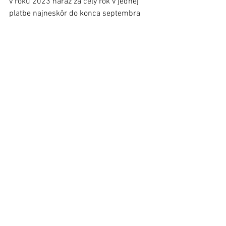
v roku 2023 naraz za celý rok v jednej 
platbe najneskôr do konca septembra 
tohto roka. Veríme, že sa nám to podarí 
ešte skôr, v letných mesiacoch,“ dodal 
hovorca SP. 
Stará Ľubovňa
Zobrazit vše
Nejnovější příspěvky