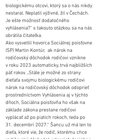
biologickému otcovi, ktorý sa o nás nikdy 
nestaral. Neplatil výživné, žil v Čechách. 
Je ešte možnosť dodatočného 
vyhlásenia?“ s takouto otázkou sa na nás 
obrátila čitateľka.
Ako vysvetlil hovorca Sociálnej poisťovne 
(SP) Martin Kontúr,  ak nárok na 
rodičovský dôchodok rodičovi vznikne 
v roku 2023 automaticky, trvá najbližších 
päť rokov. „Stále je možné zo strany 
dieťaťa svojmu biologickému rodičovi 
nárok na rodičovský dôchodok odoprieť 
prostredníctvom Vyhlásenia aj v týchto 
dňoch, Sociálna poisťovňa ho však na 
základe zákona prestane rodičovi 
vyplácať až po piatich rokoch, teda po 
31. decembri 2027.“ Šancu už má len to 
dieťa, ktoré vie, že rodič, ktorému chce 