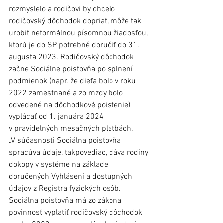
rozmyslelo a rodičovi by chcelo 
rodičovský dôchodok dopriať, môže tak 
urobiť neformálnou písomnou žiadosťou, 
ktorú je do SP potrebné doručiť do 31. 
augusta 2023. Rodičovský dôchodok 
začne Sociálne poisťovňa po splnení 
podmienok (napr. že dieťa bolo v roku 
2022 zamestnané a zo mzdy bolo 
odvedené na dôchodkové poistenie) 
vyplácať od 1. januára 2024 
v pravidelných mesačných platbách.  
„V súčasnosti Sociálna poisťovňa 
spracúva údaje, takpovediac, dáva rodiny 
dokopy v systéme na základe 
doručených Vyhlásení a dostupných 
údajov z Registra fyzických osôb. 
Sociálna poisťovňa má zo zákona 
povinnosť vyplatiť rodičovský dôchodok 