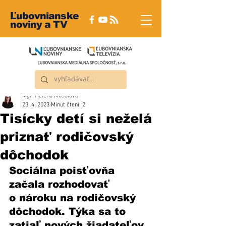
Ľubovnianske
noviny a TV
Mgr. Helena Musalová
23. 4. 2023
Minut čtení: 2
Tisícky detí si neželá
priznať rodičovský
dôchodok
Sociálna poisťovňa 
začala rozhodovať 
o nároku na rodičovský 
dôchodok. Týka sa to 
zatiaľ nových žiadateľov 