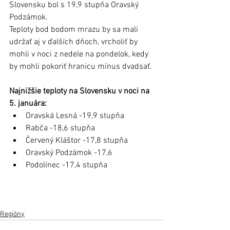
Slovensku bol s 19,9 stupňa Oravský 
Podzámok. 
Teploty bod bodom mrazu by sa mali 
udržať aj v ďalších dňoch, vrcholiť by 
mohli v noci z nedele na pondelok, kedy 
by mohli pokoriť hranicu mínus dvadsať. 
Najnižšie teploty na Slovensku v noci na 
5. januára:
Oravská Lesná -19,9 stupňa
Rabča -18,6 stupňa
Červený Kláštor -17,8 stupňa
Oravský Podzámok -17,6
Podolínec -17,4 stupňa
Regióny