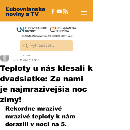
Ľubovnianske
noviny a TV
Peter Rindoš
5. 1.
Minut čtení: 1
Teploty u nás klesali k
dvadsiatke: Za nami
je najmrazivejšia noc
zimy!
Rekordne mrazivé 
mrazivé teploty k nám 
dorazili v noci na 5. 