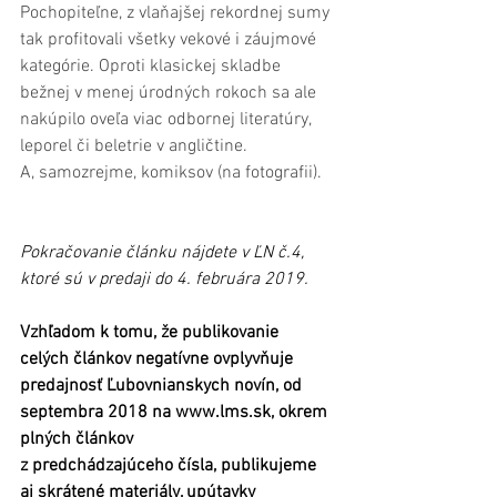
Pochopiteľne, z vlaňajšej rekordnej sumy 
tak profitovali všetky vekové i záujmové 
kategórie. Oproti klasickej skladbe 
bežnej v menej úrodných rokoch sa ale 
nakúpilo oveľa viac odbornej literatúry, 
leporel či beletrie v angličtine. 
A, samozrejme, komiksov (na fotografii).
Pokračovanie článku nájdete v ĽN č.4, 
ktoré sú v predaji do 4. februára 2019.
Vzhľadom k tomu, že publikovanie 
celých článkov negatívne ovplyvňuje 
predajnosť Ľubovnianskych novín, od 
septembra 2018 na www.lms.sk, okrem 
plných článkov
z predchádzajúceho čísla, publikujeme 
aj skrátené materiály, upútavky 