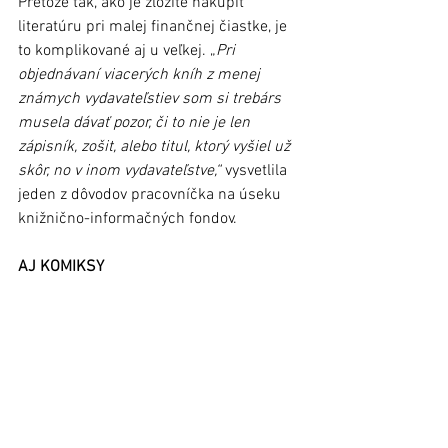
Pretože tak, ako je zložité nakúpiť 
literatúru pri malej finančnej čiastke, je 
to komplikované aj u veľkej. „
Pri 
objednávaní viacerých kníh z menej 
známych vydavateľstiev som si trebárs 
musela dávať pozor, či to nie je len 
zápisník, zošit, alebo titul, ktorý vyšiel už 
skôr, no v inom vydavateľstve,“
 vysvetlila 
jeden z dôvodov pracovníčka na úseku 
knižnično-informačných fondov.
AJ KOMIKSY