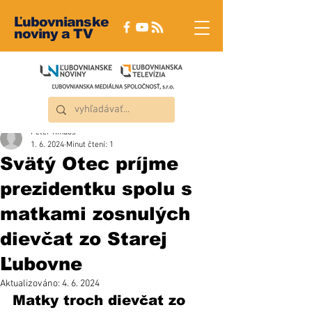
Ľubovnianske
noviny a TV
Peter Rindoš
1. 6. 2024
Minut čtení: 1
Svätý Otec príjme
prezidentku spolu s
matkami zosnulých
dievčat zo Starej
Ľubovne
Aktualizováno:
4. 6. 2024
Matky troch dievčat zo 