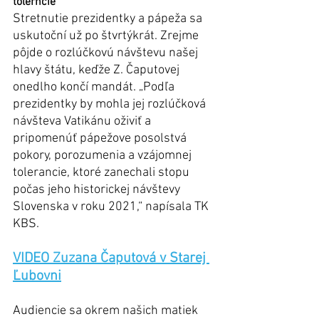
tolerncie 
Stretnutie prezidentky a pápeža sa 
uskutoční už po štvrtýkrát. Zrejme 
pôjde o rozlúčkovú návštevu našej 
hlavy štátu, keďže Z. Čaputovej 
onedlho končí mandát. „Podľa 
prezidentky by mohla jej rozlúčková 
návšteva Vatikánu oživiť a 
pripomenúť pápežove posolstvá 
pokory, porozumenia a vzájomnej 
tolerancie, ktoré zanechali stopu 
počas jeho historickej návštevy 
Slovenska v roku 2021,“ napísala TK 
KBS.
VIDEO Zuzana Čaputová v Starej 
Ľubovni
Audiencie sa okrem našich matiek 