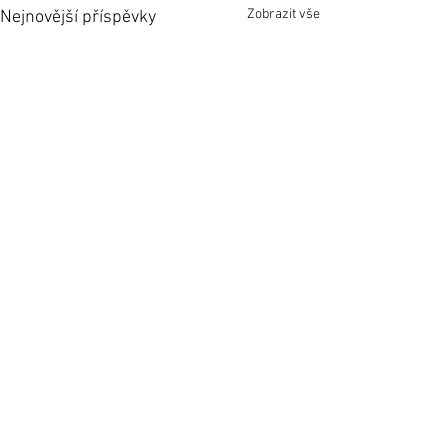
Zobrazit vše
Nejnovější příspěvky
1 komentář