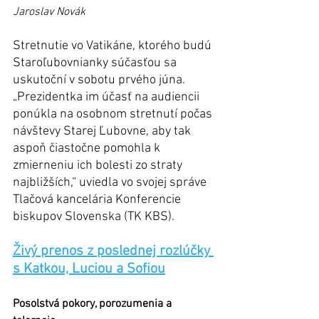
Jaroslav Novák
Stretnutie vo Vatikáne, ktorého budú 
Staroľubovnianky súčasťou sa 
uskutoční v sobotu prvého júna. 
„Prezidentka im účasť na audiencii 
ponúkla na osobnom stretnutí počas 
návštevy Starej Ľubovne, aby tak 
aspoň čiastočne pomohla k 
zmierneniu ich bolesti zo straty 
najbližších,“ uviedla vo svojej správe 
Tlačová kancelária Konferencie 
biskupov Slovenska (TK KBS).
Živý prenos z poslednej rozlúčky 
s Katkou, Luciou a Sofiou
Posolstvá pokory, porozumenia a 