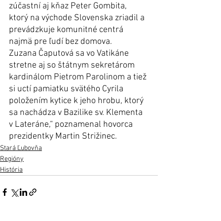
zúčastní aj kňaz Peter Gombita, 
ktorý na východe Slovenska zriadil a 
prevádzkuje komunitné centrá 
najmä pre ľudí bez domova.
Zuzana Čaputová sa vo Vatikáne 
stretne aj so štátnym sekretárom 
kardinálom Pietrom Parolinom a tiež 
si uctí pamiatku svätého Cyrila 
položením kytice k jeho hrobu, ktorý 
sa nachádza v Bazilike sv. Klementa 
v Lateráne,“ poznamenal hovorca 
prezidentky Martin Strižinec.
Stará Ľubovňa
Regióny
História