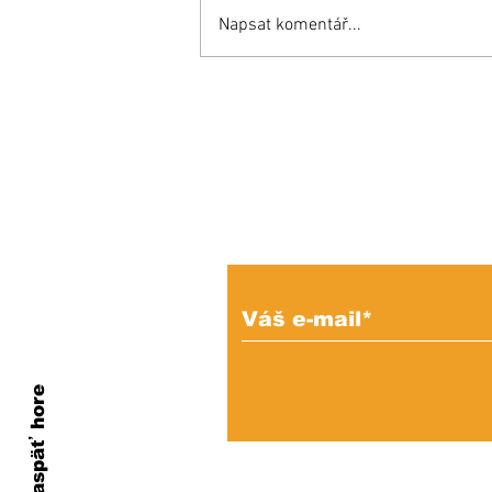
Napsat komentář...
Inšpiratívny príbeh:
Miňo súťaží aj proti
zdravým a bojuje o
miesto v reprezentácii!
Prihláste sa na od
e-mailových správ
Naspäť hore