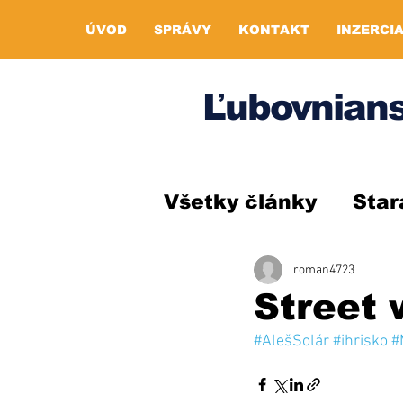
ÚVOD
SPRÁVY
KONTAKT
INZERCI
Ľubovnians
Všetky články
Star
roman4723
Street 
#AlešSolár
#ihrisko
#