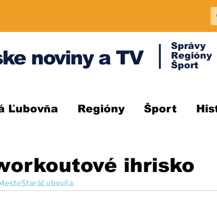
A
Správy
ke noviny a TV
Regióny
Šport
á Ľubovňa
Regióny
Šport
His
workoutové ihrisko
MestoStaráĽubovňa