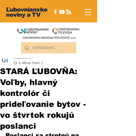
Ľubovnianske
noviny a TV
Redakcia ĽN
23. 6.
Minut čtení: 1
STARÁ ĽUBOVŇA:
Voľby, hlavný
kontrolór či
prideľovanie bytov -
vo štvrtok rokujú
poslanci
Poslanci sa stretnú na 