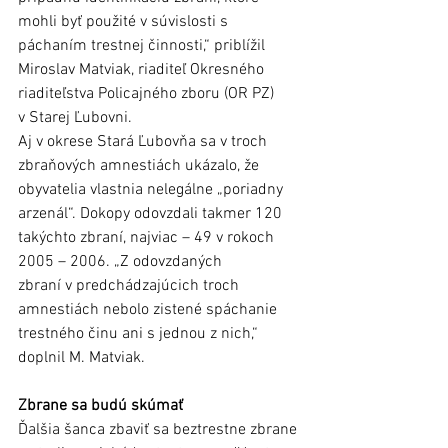
mohli byť použité v súvislosti s 
páchaním trestnej činnosti,“ priblížil 
Miroslav Matviak, riaditeľ Okresného 
riaditeľstva Policajného zboru (OR PZ) 
v Starej Ľubovni. 
Aj v okrese Stará Ľubovňa sa v troch 
zbraňových amnestiách ukázalo, že 
obyvatelia vlastnia nelegálne „poriadny 
arzenál“. Dokopy odovzdali takmer 120 
takýchto zbraní, najviac – 49 v rokoch 
2005 – 2006. „Z odovzdaných 
zbraní v predchádzajúcich troch 
amnestiách nebolo zistené spáchanie 
trestného činu ani s jednou z nich,“ 
doplnil M. Matviak.
Zbrane sa budú skúmať
Ďalšia šanca zbaviť sa beztrestne zbrane 