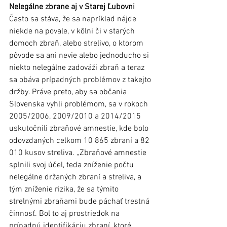
Nelegálne zbrane aj v Starej Ľubovni
Často sa stáva, že sa napríklad nájde 
niekde na povale, v kôlni či v starých 
domoch zbraň, alebo strelivo, o ktorom 
pôvode sa ani nevie alebo jednoducho si 
niekto nelegálne zadováži zbraň a teraz 
sa obáva prípadných problémov z takejto 
držby. Práve preto, aby sa občania 
Slovenska vyhli problémom, sa v rokoch 
2005/2006, 2009/2010 a 2014/2015 
uskutočnili zbraňové amnestie, kde bolo 
odovzdaných celkom 10 865 zbraní a 82 
010 kusov streliva. „Zbraňové amnestie 
splnili svoj účel, teda zníženie počtu 
nelegálne držaných zbraní a streliva, a 
tým zníženie rizika, že sa týmito 
strelnými zbraňami bude páchať trestná 
činnosť. Bol to aj prostriedok na 
prípadnú identifikáciu zbraní, ktoré 