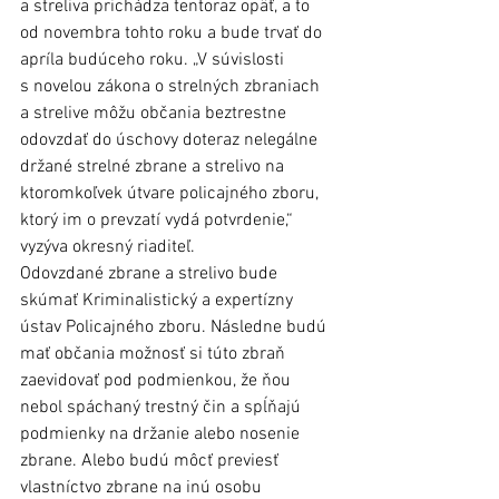
a streliva prichádza tentoraz opäť, a to 
od novembra tohto roku a bude trvať do 
apríla budúceho roku. „V súvislosti 
s novelou zákona o strelných zbraniach 
a strelive môžu občania beztrestne 
odovzdať do úschovy doteraz nelegálne 
držané strelné zbrane a strelivo na 
ktoromkoľvek útvare policajného zboru, 
ktorý im o prevzatí vydá potvrdenie,“ 
vyzýva okresný riaditeľ.
Odovzdané zbrane a strelivo bude 
skúmať Kriminalistický a expertízny 
ústav Policajného zboru. Následne budú 
mať občania možnosť si túto zbraň 
zaevidovať pod podmienkou, že ňou 
nebol spáchaný trestný čin a spĺňajú 
podmienky na držanie alebo nosenie 
zbrane. Alebo budú môcť previesť 
vlastníctvo zbrane na inú osobu 