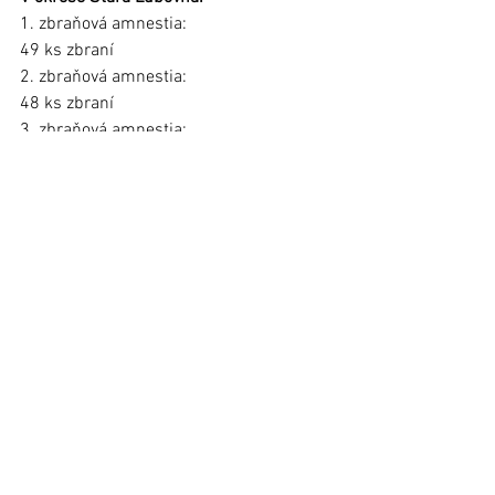
1. zbraňová amnestia: 
49 ks zbraní
2. zbraňová amnestia: 
48 ks zbraní
3. zbraňová amnestia: 
20 ks zbraní
Foto: ilustračné
Článok bol publikovaný v 
Ľubovnianskych novinách č. 42 (10. 
november 2020) 
Zobrazit vše
Nejnovější příspěvky