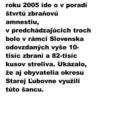
roku 2005 ide o v poradí 
štvrtú zbraňovú 
amnestiu, 
v predchádzajúcich troch 
bolo v rámci Slovenska 
odovzdaných vyše 10-
tisíc zbraní a 82-tisíc 
kusov streliva. Ukázalo, 
že aj obyvatelia okresu 
Starej Ľubovne využili 
túto šancu. 