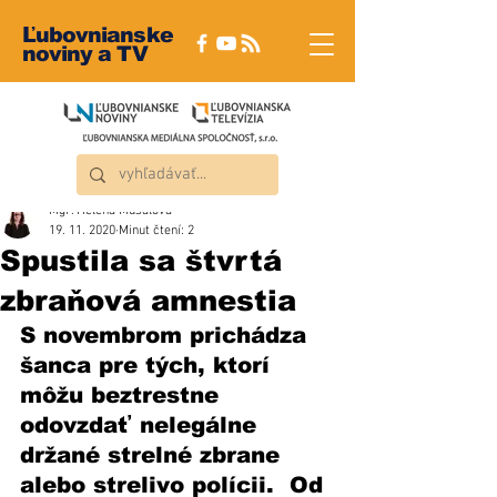
Ľubovnianske
noviny a TV
Mgr. Helena Musalová
19. 11. 2020
Minut čtení: 2
Spustila sa štvrtá
zbraňová amnestia
S novembrom prichádza 
šanca pre tých, ktorí 
môžu beztrestne 
odovzdať nelegálne 
držané strelné zbrane 
alebo strelivo polícii.  Od 