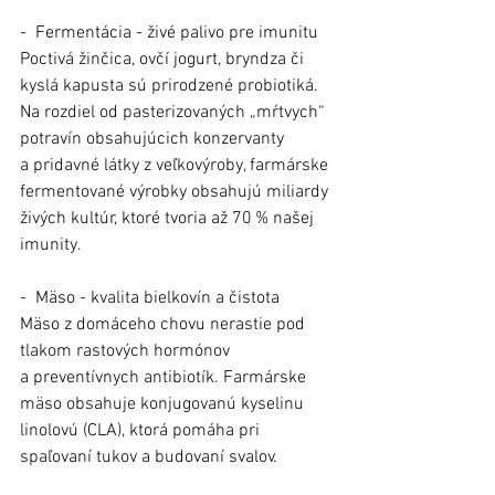
- Fermentácia - živé palivo pre imunitu
Poctivá žinčica, ovčí jogurt, bryndza či 
kyslá kapusta sú prirodzené probiotiká. 
Na rozdiel od pasterizovaných „mŕtvych“ 
potravín obsahujúcich konzervanty 
a pridavné látky z veľkovýroby, farmárske 
fermentované výrobky obsahujú miliardy 
živých kultúr, ktoré tvoria až 70 % našej 
imunity.
- Mäso - kvalita bielkovín a čistota
Mäso z domáceho chovu nerastie pod 
tlakom rastových hormónov 
a preventívnych antibiotík. Farmárske 
mäso obsahuje konjugovanú kyselinu 
linolovú (CLA), ktorá pomáha pri 
spaľovaní tukov a budovaní svalov.