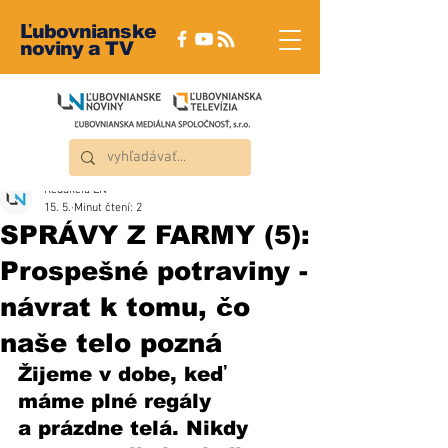
Ľubovnianske
noviny a TV
Redakcia ĽN
15. 5.
Minut čtení: 2
SPRÁVY Z FARMY (5):
Prospešné potraviny -
návrat k tomu, čo
naše telo pozná
Žijeme v dobe, keď 
máme plné regály 
a prázdne telá. Nikdy 