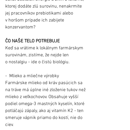
ktorej dodáte zlú surovinu, nenakrmite 
jej pracovníkov prebiotikami alebo 
v horšom prípade ich zabijete 
konzervantom?
ČO NAŠE TELO POTREBUJE
Keď sa vrátime k lokálnym farmárskym 
surovinám, zistíme, že nejde len 
o nostalgiu - ide o čistú biológiu. 
- Mlieko a mliečne výrobky
Farmárske mlieko od kráv pasúcich sa 
na tráve má úplne iné zloženie tukov než 
mlieko z veľkochovov. Obsahuje vyšší 
podiel omega-3 mastných kyselín, ktoré 
potláčajú zápaly, ako aj vitamín K2 - ten 
smeruje vápnik priamo do kostí, nie do 
ciev.