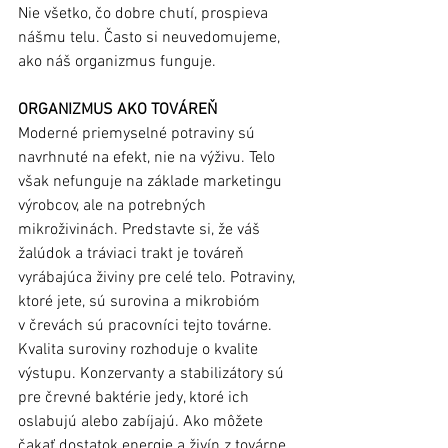
Nie všetko, čo dobre chutí, prospieva 
nášmu telu. Často si neuvedomujeme, 
ako náš organizmus funguje.  
ORGANIZMUS AKO TOVÁREŇ
Moderné priemyselné potraviny sú 
navrhnuté na efekt, nie na výživu. Telo 
však nefunguje na základe marketingu 
výrobcov, ale na potrebných 
mikroživinách. Predstavte si, že váš 
žalúdok a tráviaci trakt je továreň 
vyrábajúca živiny pre celé telo. Potraviny, 
ktoré jete, sú surovina a mikrobióm 
v črevách sú pracovníci tejto továrne. 
Kvalita suroviny rozhoduje o kvalite 
výstupu. Konzervanty a stabilizátory sú 
pre črevné baktérie jedy, ktoré ich 
oslabujú alebo zabíjajú. Ako môžete 
čakať dostatok energie a živín z továrne, 