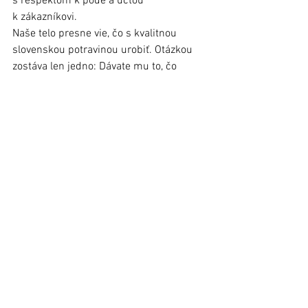
s rešpektom k pôde a úctou  
k zákazníkovi.
Naše telo presne vie, čo s kvalitnou 
slovenskou potravinou urobiť. Otázkou 
zostáva len jedno: Dávate mu to, čo 
skutočne potrebuje?
Spracoval Ľuboš Regec, spolumajiteľ 
Farmy v Toporci
Ďalšiu časť prinesieme v budúcom 
vydaní Ľubovnianskych novín, budeme sa 
venovať prospešnej výžive ľudského tela.
(Pozn.: Materiál bol uverejnený v 
Ľubovnianskych novinách č. 8, 22. apríl 
2026).
Stará Ľubovňa