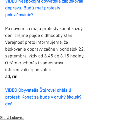
VIDEO Nespokojní obyvatelia zablokovali 
dopravu. Budú mať protesty 
pokračovanie?
Po novom sa majú protesty konať každý 
deň, zrejme pôjde o dlhodobý stav. 
Verejnosť preto informujeme, že 
blokovanie dopravy začne v pondelok 22. 
septembra, vždy od 6.45 do 8.15 hodiny. 
O zámeroch nás i samosprávu 
informovali organizátori. 
ad, rin
VIDEO Obyvatelia Štúrovej ohlásili 
protest: Konať sa bude v druhý školský 
deň
Stará Ľubovňa