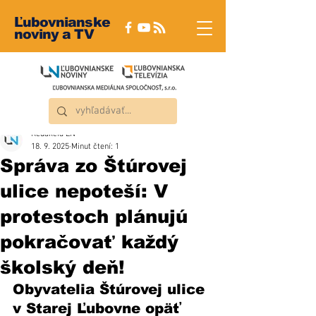
Ľubovnianske
noviny a TV
Redakcia ĽN
18. 9. 2025
Minut čtení: 1
Správa zo Štúrovej
ulice nepoteší: V
protestoch plánujú
pokračovať každý
školský deň!
Obyvatelia Štúrovej ulice 
v Starej Ľubovne opäť 