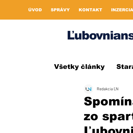
ÚVOD
SPRÁVY
KONTAKT
INZERCI
Ľubovnians
Všetky články
Star
Redakcia ĽN
Spomína
zo spar
Ľubovn