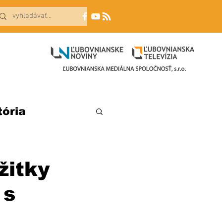
tória
žitky
 s