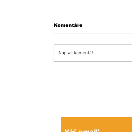
Komentáře
Napsat komentář...
Inšpiratívny príbeh:
Miňo súťaží aj proti
zdravým a bojuje o
miesto v reprezentácii!
Prihláste sa na od
e-mailových správ