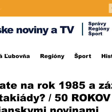
A
Správy
ke noviny a TV
Regióny
Šport
á Ľubovňa
Regióny
Šport
His
te na rok 1985 a zá
takiády? / 50 ROKOV
ianskymi novinami