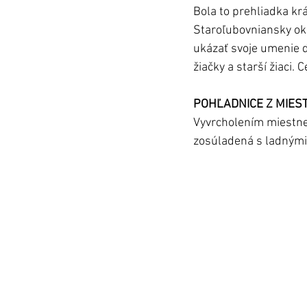
Bola to prehliadka kr
Staroľubovniansky okr
ukázať svoje umenie do
žiačky a starší žiaci.
POHĽADNICE Z MIES
Vyvrcholením miestnej
zosúladená s ladnými 