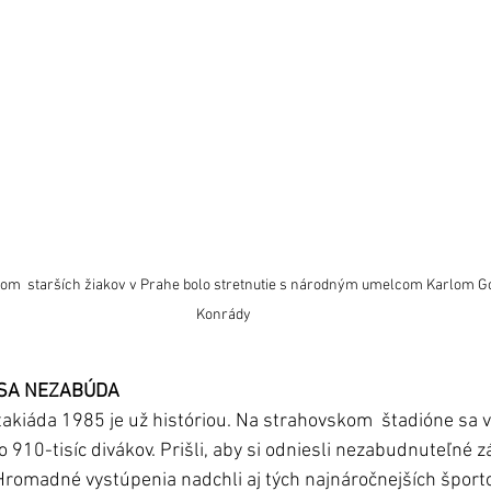
  starších žiakov v Prahe bolo stretnutie s národným umelcom Karlom Gottom.  
Konrády
 SA NEZABÚDA
kiáda 1985 je už históriou. Na strahovskom  štadióne sa v
o 910-tisíc divákov. Prišli, aby si odniesli nezabudnuteľné zá
Hromadné vystúpenia nadchli aj tých najnáročnejších športo