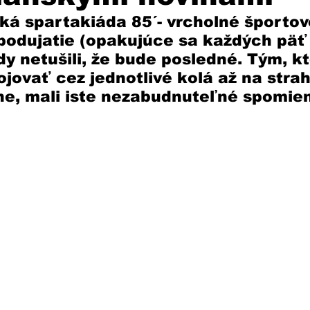
á spartakiáda 85´- vrcholné športov
odujatie (opakujúce sa každých päť 
dy netušili, že bude posledné. Tým, k
ojovať cez jednotlivé kolá až na stra
he, mali iste nezabudnuteľné spomie