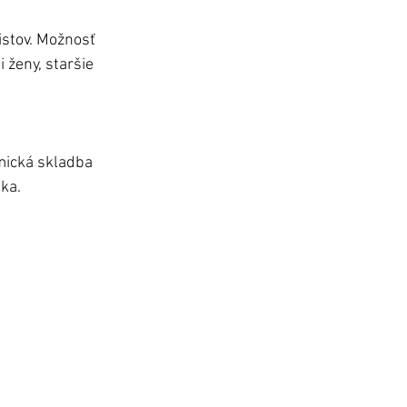
stov. Možnosť 
 ženy, staršie 
mická skladba 
ka.