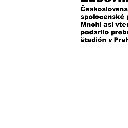
Československ
spoločenské p
Mnohí asi vte
podarilo preb
štadión v Pra