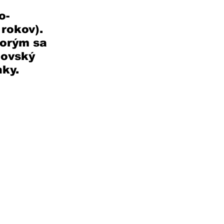
o-
rokov). 
torým sa 
hovský 
nky.