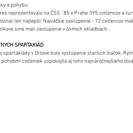
ásy a pohybu. 
es reprezentovalo na ČSS ´85 v Prahe 395 cvičencov a turi
stali len najlepší. Najväčšie zastúpenie - 72 cvičencov mali
 Celkove sme mali zastúpenie v ôsmich skladbách...
TNYCH SPARTAKIÁD
 spartakiády v Orlove bolo vystúpenie starších žiačok. Ryt
pohybmi cvičeniek uspokojila aj toho najnáročnejšieho divá