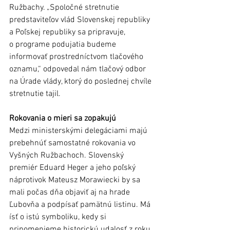
Ružbachy. „Spoločné stretnutie 
predstaviteľov vlád Slovenskej republiky 
a Poľskej republiky sa pripravuje, 
o programe podujatia budeme  
informovať prostredníctvom tlačového 
oznamu,“ odpovedal nám tlačový odbor 
na Úrade vlády, ktorý do poslednej chvíle 
stretnutie tajil.
Rokovania o mieri sa zopakujú 
Medzi ministerskými delegáciami majú 
prebehnúť samostatné rokovania vo 
Vyšných Ružbachoch. Slovenský 
premiér Eduard Heger a jeho poľský 
náprotivok Mateusz Morawiecki by sa 
mali počas dňa objaviť aj na hrade 
Ľubovňa a podpísať pamätnú listinu. Má 
ísť o istú symboliku, kedy si 
pripomenieme historickú udalosť z roku 