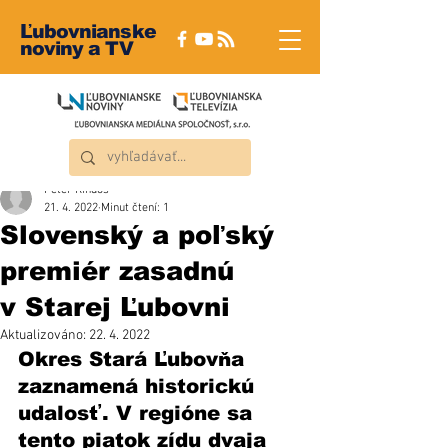
Ľubovnianske
noviny a TV
Peter Rindoš
21. 4. 2022
Minut čtení: 1
Slovenský a poľský
premiér zasadnú
v Starej Ľubovni
Aktualizováno:
22. 4. 2022
Okres Stará Ľubovňa 
zaznamená historickú 
udalosť. V regióne sa 
tento piatok zídu dvaja 