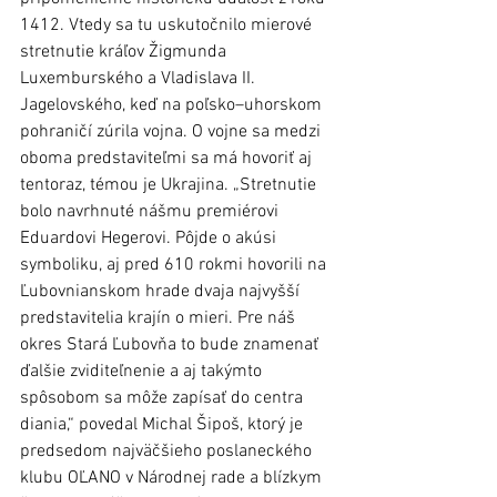
1412. Vtedy sa tu uskutočnilo mierové 
stretnutie kráľov Žigmunda 
Luxemburského a Vladislava II. 
Jagelovského, keď na poľsko–uhorskom 
pohraničí zúrila vojna. O vojne sa medzi 
oboma predstaviteľmi sa má hovoriť aj 
tentoraz, témou je Ukrajina. „Stretnutie 
bolo navrhnuté nášmu premiérovi 
Eduardovi Hegerovi. Pôjde o akúsi 
symboliku, aj pred 610 rokmi hovorili na 
Ľubovnianskom hrade dvaja najvyšší 
predstavitelia krajín o mieri. Pre náš 
okres Stará Ľubovňa to bude znamenať 
ďalšie zviditeľnenie a aj takýmto 
spôsobom sa môže zapísať do centra 
diania,“ povedal Michal Šipoš, ktorý je 
predsedom najväčšieho poslaneckého 
klubu OĽANO v Národnej rade a blízkym 