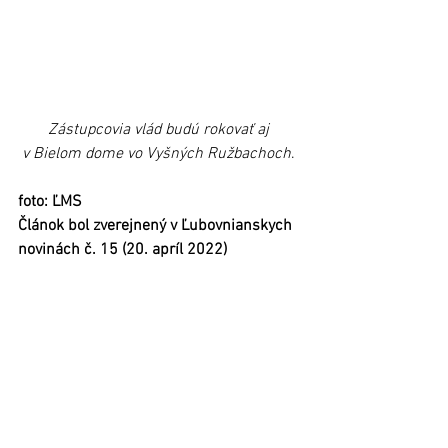
Zástupcovia vlád budú rokovať aj 
v Bielom dome vo Vyšných Ružbachoch
. 
foto: ĽMS
Článok bol zverejnený v Ľubovnianskych 
novinách č. 15 (20. apríl 2022) 
Stará Ľubovňa
Regióny
Zobrazit vše
Nejnovější příspěvky