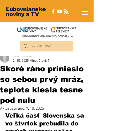
Ľubovnianske
noviny a TV
Peter Rindoš
2. 10. 2025
Minut čtení: 1
Skoré ráno prinieslo
so sebou prvý mráz,
teplota klesla tesne
pod nulu
Aktualizováno:
7. 10. 2025
Veľká časť Slovenska sa 
vo štvrtok prebudila do 