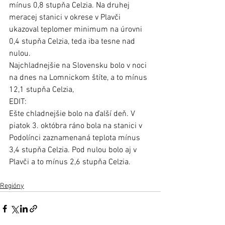
mínus 0,8 stupňa Celzia. Na druhej 
meracej stanici v okrese v Plavči 
ukazoval teplomer minimum na úrovni 
0,4 stupňa Celzia, teda iba tesne nad 
nulou. 
Najchladnejšie na Slovensku bolo v noci 
na dnes na Lomnickom štíte, a to mínus 
12,1 stupňa Celzia, 
EDIT:
Ešte chladnejšie bolo na ďalší deň. V 
piatok 3. októbra ráno bola na stanici v 
Podolínci zaznamenaná teplota mínus 
3,4 stupňa Celzia. Pod nulou bolo aj v 
Plavči a to mínus 2,6 stupňa Celzia. 
Regióny