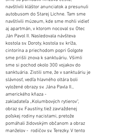
navštívili kláštor anunciatok a presunuli 
autobusom do Starej Lichne. Tam sme 
navštívili múzeum, kde sme mohli vidieť 
aj apartmán, v ktorom nocoval sv. Otec 
Ján Pavol II. Nasledovala návšteva 
kostola sv. Doroty, kostola sv. kríža, 
cintorína a priechodom popri Golgote 
sme prišli znova k sanktuáriu. Všimli 
sme si pochod okolo 300 vojakov do 
sanktuária. Zistili sme, že v sanktuáriu je 
slávnosť, vedľa hlavného oltára boli 
vyložené obrazy sv. Jána Pavla II., 
amerického kňaza - 
zakladateľa „Kolumbových rytierov“, 
obraz sv. Faustíny, tiež zavraždenej 
poľskej rodiny nacistami, pretože 
pomáhali židovským občanom a obraz  
manželov -  rodičov sv. Terezky. V tento 