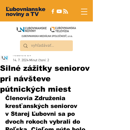
Ľubovnianske
noviny a TV
Redakcia ĽN
14. 7. 2024
Minut čtení: 2
Silné zážitky seniorov
pri návšteve
pútnických miest
Členovia Združenia 
kresťanských seniorov 
v Starej Ľubovni sa po 
dvoch rokoch vybrali do 
Poľska. Cieľom púte bolo 