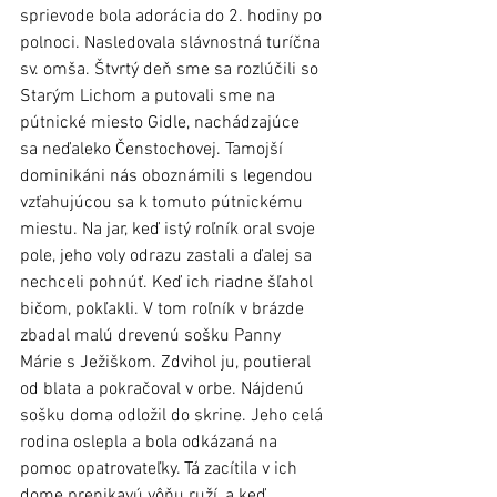
sprievode bola adorácia do 2. hodiny po 
polnoci. Nasledovala slávnostná turíčna 
sv. omša. Štvrtý deň sme sa rozlúčili so 
Starým Lichom a putovali sme na 
pútnické miesto Gidle, nachádzajúce 
sa neďaleko Čenstochovej. Tamojší 
dominikáni nás oboznámili s legendou 
vzťahujúcou sa k tomuto pútnickému 
miestu. Na jar, keď istý roľník oral svoje 
pole, jeho voly odrazu zastali a ďalej sa 
nechceli pohnúť. Keď ich riadne šľahol 
bičom, pokľakli. V tom roľník v brázde 
zbadal malú drevenú sošku Panny 
Márie s Ježiškom. Zdvihol ju, poutieral 
od blata a pokračoval v orbe. Nájdenú 
sošku doma odložil do skrine. Jeho celá 
rodina oslepla a bola odkázaná na 
pomoc opatrovateľky. Tá zacítila v ich 
dome prenikavú vôňu ruží, a keď 