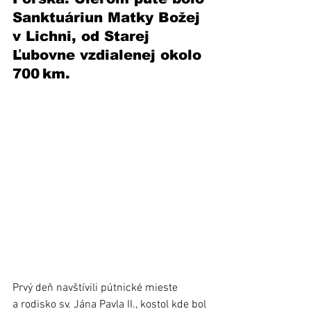
Sanktuáriun Matky Božej 
v Lichni, od Starej 
Ľubovne vzdialenej okolo 
700 km.
Prvý deň navštívili pútnické mieste 
a rodisko sv. Jána Pavla II., kostol kde bol 