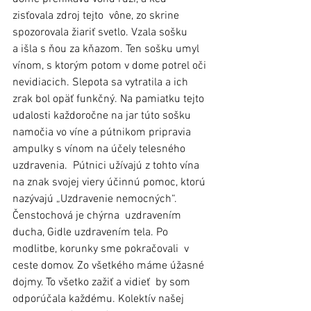
zisťovala zdroj tejto  vône, zo skrine 
spozorovala žiariť svetlo. Vzala sošku 
a išla s ňou za kňazom. Ten sošku umyl 
vínom, s ktorým potom v dome potrel oči 
nevidiacich. Slepota sa vytratila a ich 
zrak bol opäť funkčný. Na pamiatku tejto 
udalosti každoročne na jar túto sošku 
namočia vo víne a pútnikom pripravia 
ampulky s vínom na účely telesného 
uzdravenia.  Pútnici užívajú z tohto vína 
na znak svojej viery účinnú pomoc, ktorú 
nazývajú „Uzdravenie nemocných“. 
Čenstochová je chýrna  uzdravením 
ducha, Gidle uzdravením tela. Po 
modlitbe, korunky sme pokračovali  v  
ceste domov. Zo všetkého máme úžasné 
dojmy. To všetko zažiť a vidieť  by som 
odporúčala každému. Kolektív našej 