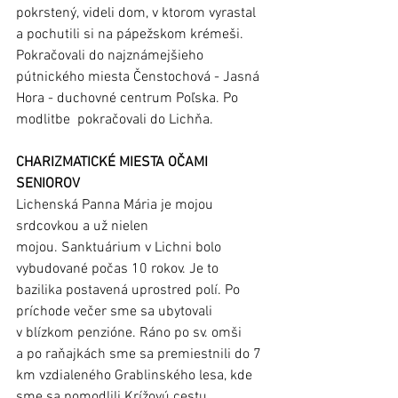
pokrstený, videli dom, v ktorom vyrastal 
a pochutili si na pápežskom krémeši. 
Pokračovali do najznámejšieho 
pútnického miesta Čenstochová - Jasná 
Hora - duchovné centrum Poľska. Po 
modlitbe  pokračovali do Lichňa.
CHARIZMATICKÉ MIESTA OČAMI 
SENIOROV
Lichenská Panna Mária je mojou 
srdcovkou a už nielen 
mojou. Sanktuárium v Lichni bolo 
vybudované počas 10 rokov. Je to 
bazilika postavená uprostred polí. Po 
príchode večer sme sa ubytovali 
v blízkom penzióne. Ráno po sv. omši 
a po raňajkách sme sa premiestnili do 7 
km vzdialeného Grablinského lesa, kde 
sme sa pomodlili Krížovú cestu, 