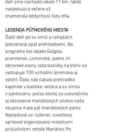
deň sme nachodili okolo 11 km, takže 
nasledujúca večera už 
znamenala oddychovú fázu dňa.
LEGENDA PÚTNICKÉHO MIESTA
Ďalší deň po sv. omši a raňajkách 
pokračoval opäť prehliadkami. Na 
programe bol objekt Golgoty, 
pramienok, Lichonské, jazero, tri 
obrovské zvony, veža baziliky, na ktorú sa 
vystupuje 700 schodmi (premáva aj 
výťah). Ďalej nás čakala prehliadka 
kaplniek v bazilike, večera a sv. omša 
v sanktuáriu, počas ktorej sa uskutočnilo 
aj obnovenie manželských sľubov, naša 
skupina mala päť manželských párov. 
Nasledoval sv. ruženec, sviečkový 
sprievod organizovaný miestnymi 
príslušníkmi rehole Mariánov. Po 