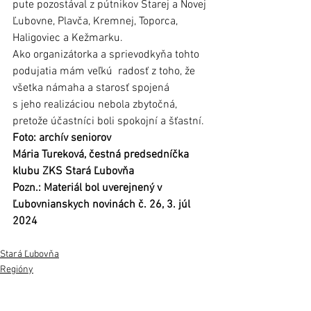
pute pozostával z pútnikov Starej a Novej 
Ľubovne, Plavča, Kremnej, Toporca, 
Haligoviec a Kežmarku.  
Ako organizátorka a sprievodkyňa tohto 
podujatia mám veľkú  radosť z toho, že 
všetka námaha a starosť spojená 
s jeho realizáciou nebola zbytočná, 
pretože účastníci boli spokojní a šťastní.
Foto: archív seniorov
Mária Tureková, čestná predsedníčka 
klubu ZKS Stará Ľubovňa
Pozn.: Materiál bol uverejnený v 
Ľubovnianskych novinách č. 26, 3. júl 
2024
Stará Ľubovňa
Regióny
História