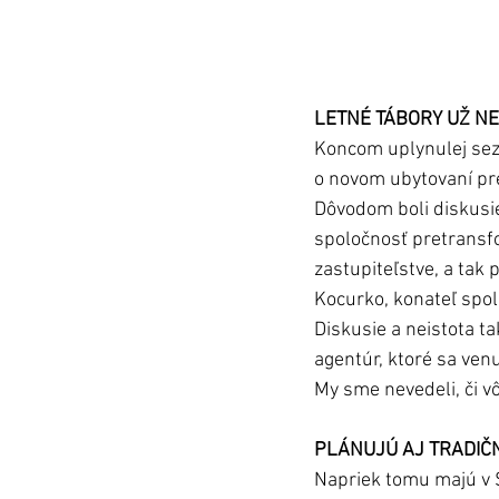
LETNÉ TÁBORY UŽ N
Koncom uplynulej sezó
o novom ubytovaní pre 
Dôvodom boli diskusie
spoločnosť pretransfo
zastupiteľstve, a tak
Kocurko, konateľ spol
Diskusie a neistota ta
agentúr, ktoré sa venu
My sme nevedeli, či v
PLÁNUJÚ AJ TRADIČ
Napriek tomu majú v S