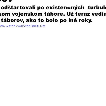
odštartovali po existenčných  turbul
kom vojenskom tábore. Už teraz vedia,
táborov, ako to bolo po iné roky. 
.com/watch?v=0VfgqBmXLQM