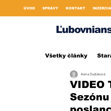
ÚVOD
SPRÁVY
KONTAKT
INZERCI
Ľubovnians
Všetky články
Star
Alena Dudláková
VIDEO T
Sezónu 
poslan