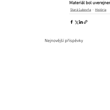
Materiál bol uverejne
Stará Ľubovňa
História
Nejnovější příspěvky