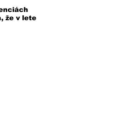
enciách 
 že v lete 