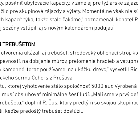
 posilniť ubytovacie kapacity, v zime aj pre lyžiarske zájazd
úžilo pre skupinové zájazdy a výlety. Momentálne však nie s
ích kapacít týka, takže stále čakáme,“ poznamenal  konateľ P
 sezóny vstúpili aj s novým kalendárom podujatí.   
M TREBUŠETOM
otvorenia ukázali aj trebušet, stredoveký obliehací stroj, kto
 pevností, na dobíjanie múrov, prelomenie hradieb a vstupne
ly kamenné, teraz používame  na ukážku drevo,“ vysvetlil Ri
ického šermu Cohors z Prešova. 
itu, ktorej vyhotovenie stálo spoločnosť 5000 eur. Vyrobená 
a musí obsluhovať minimálne šesť ľudí. „Mali sme v prvý deň
trebušetu,“ doplnil R. Čus, ktorý predtým so svojou skupino
i, keďže predošlý trebušet doslúžil. 