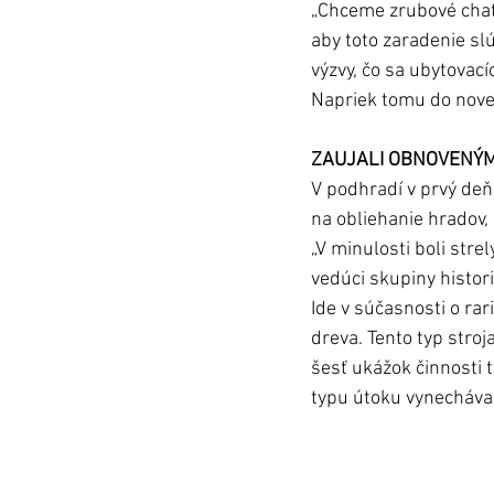
„Chceme zrubové chaty,
aby toto zaradenie sl
výzvy, čo sa ubytovac
Napriek tomu do novej
ZAUJALI OBNOVENÝ
V podhradí v prvý deň 
na obliehanie hradov,
„V minulosti boli stre
vedúci skupiny histor
Ide v súčasnosti o rar
dreva. Tento typ stroj
šesť ukážok činnosti 
typu útoku vynechával