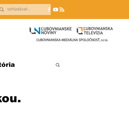
tória
kou.