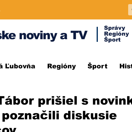
A
Správy
ke noviny a TV
Regióny
Šport
á Ľubovňa
Regióny
Šport
His
ábor prišiel s novin
poznačili diskusie
cov