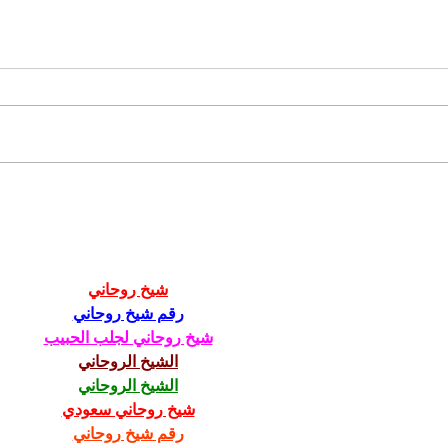
Opäť si budeme do
Naši
mestského parlamentu
- ako zbaviť sli
voliť maximálne možný
hor
počet poslancov
para
شيخ روحاني
رقم شيخ روحاني
شيخ روحاني لجلب الحبيب
الشيخ الروحاني
الشيخ الروحاني
شيخ روحاني سعودي
رقم شيخ روحاني