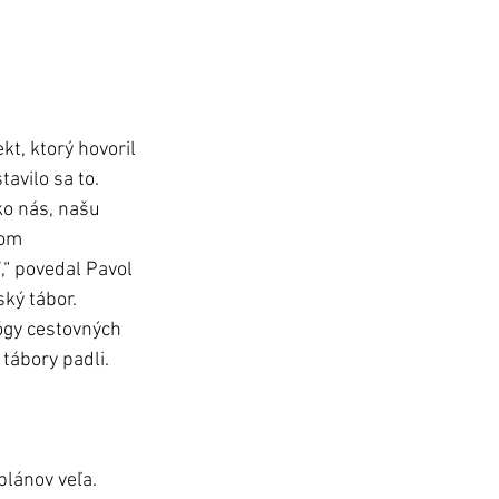
t, ktorý hovoril 
avilo sa to. 
o nás, našu 
vom 
,“ povedal Pavol 
ký tábor.
lógy cestovných 
tábory padli. 
lánov veľa. 