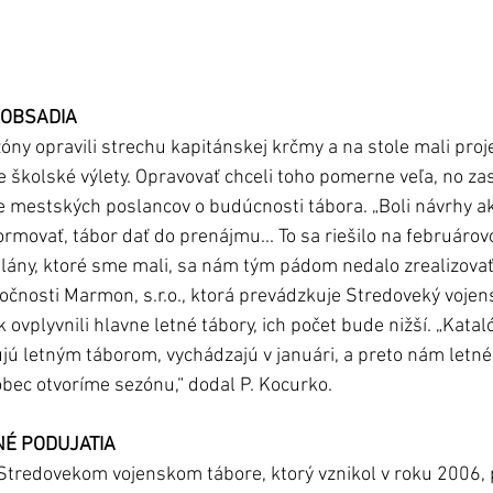
EOBSADIA
ny opravili strechu kapitánskej krčmy a na stole mali projek
školské výlety. Opravovať chceli toho pomerne veľa, no zast
 mestských poslancov o budúcnosti tábora. „Boli návrhy ak
rmovať, tábor dať do prenájmu... To sa riešilo na februáro
 plány, ktoré sme mali, sa nám tým pádom nedalo zrealizovať
očnosti Marmon, s.r.o., ktorá prevádzkuje Stredoveký vojens
k ovplyvnili hlavne letné tábory, ich počet bude nižší. „Kata
jú letným táborom, vychádzajú v januári, a preto nám letné 
ôbec otvoríme sezónu,“ dodal P. Kocurko.
NÉ PODUJATIA
tredovekom vojenskom tábore, ktorý vznikol v roku 2006, p