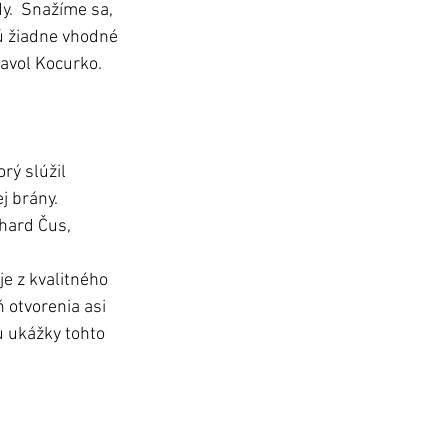
y.  Snažíme sa, 
ú žiadne vhodné 
avol Kocurko. 
rý slúžil 
j brány. 
chard Čus, 
je z kvalitného 
 otvorenia asi 
u ukážky tohto 