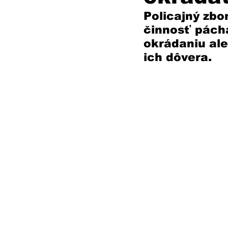
Policajný zbo
činnosť pácha
okrádaniu ale
ich dôvera.