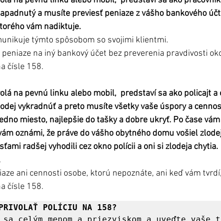
lá na pevnú linku alebo mobil,  predstaví sa ako pracovní
napadnutý a musíte previesť peniaze z vášho bankového účtu
ktorého vám nadiktuje. 
unikuje týmto spôsobom so svojimi klientmi.
 peniaze na iný bankový účet bez preverenia pravdivosti oko
na čísle 158.
lá na pevnú linku alebo mobil,  predstaví sa ako policajt a
lodej vykradnúť a preto musíte všetky vaše úspory a cennos
edno miesto, najlepšie do tašky a dobre ukryť. Po čase vám 
ý vám oznámi, že práve do vášho obytného domu vošiel zlodej 
ami radšej vyhodili cez okno polícii a oni si zlodeja chytia.  
 
aze ani cennosti osobe, ktorú nepoznáte, ani keď vám tvrdí, ž
na čísle 158.
PRIVOLAŤ POLÍCIU NA 158?
 sa celým menom a priezviskom a uveďte vaše t