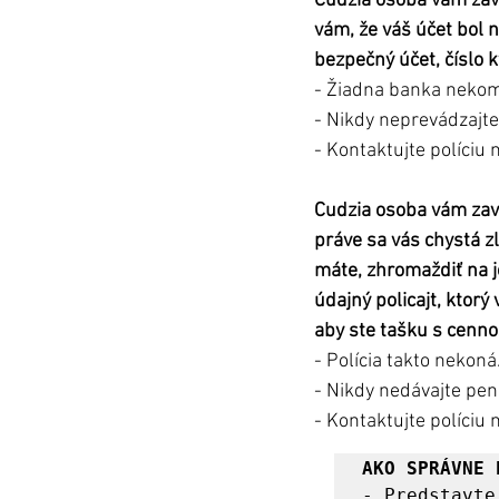
Cudzia osoba vám zavo
vám, že váš účet bol 
bezpečný účet, číslo 
- Žiadna banka nekom
- Nikdy neprevádzajte
- Kontaktujte políciu 
Cudzia osoba vám zavo
práve sa vás chystá z
máte, zhromaždiť na j
údajný policajt, ktor
aby ste tašku s cennosť
- Polícia takto nekoná.
- Nikdy nedávajte peni
- Kontaktujte políciu 
AKO SPRÁVNE 
- Predstavte