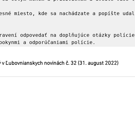
esné miesto, kde sa nachádzate a popíšte udalo


ravení odpovedať na doplňujúce otázky polície.
pokynmi a odporúčaniami polície.   
 v Ľubovnianskych novinách č. 32 (31. august 2022)