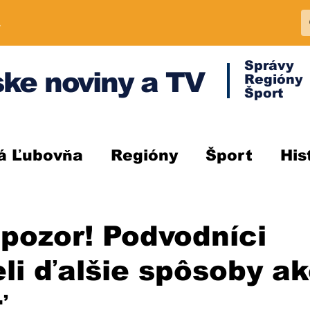
A
Správy
ke noviny a TV
Regióny
Šport
á Ľubovňa
Regióny
Šport
His
 pozor! Podvodníci
li ďalšie spôsoby a
ť