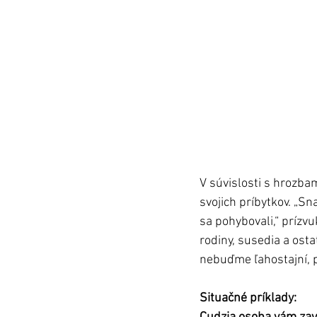
V súvislosti s hrozbam
svojich príbytkov. „S
sa pohybovali,“ prízvu
rodiny, susedia a ost
nebuďme ľahostajní, pre
Situačné príklady: