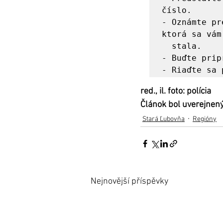
číslo.

- Oznámte pr
ktorá sa vám 
  stala.

- Buďte prip
- Riaďte sa 
red., il. foto: polícia 
Článok bol uverejnený
Stará Ľubovňa
Regióny
Nejnovější příspěvky