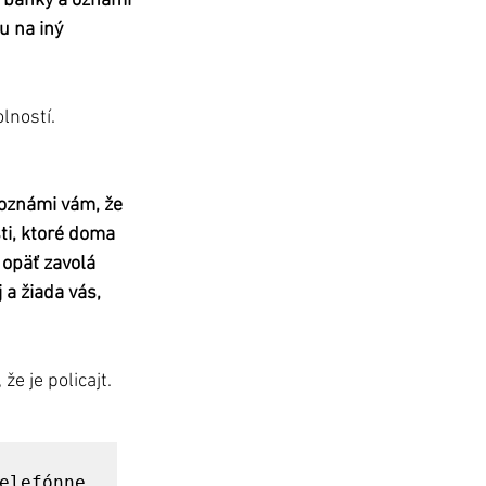
k banky a oznámi 
 na iný 
lností.
 oznámi vám, že 
ti, ktoré doma 
opäť zavolá 
a žiada vás, 
 
e je policajt.
elefónne 