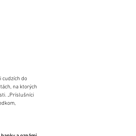
i cudzích do 
tách, na ktorých 
i. „Príslušníci 
dedkom, 
 