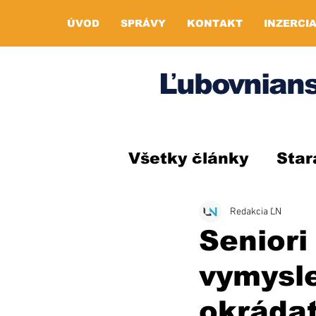
ÚVOD
SPRÁVY
KONTAKT
INZERCI
Ľubovnians
Všetky články
Star
Redakcia ĽN
Seniori
vymysle
okráda