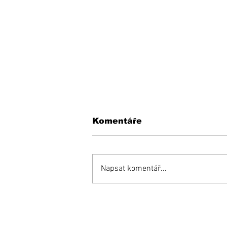
Komentáře
Napsat komentář...
KEDYSI a DNES: V
podhradí fungovala
kedysi kaviareň.