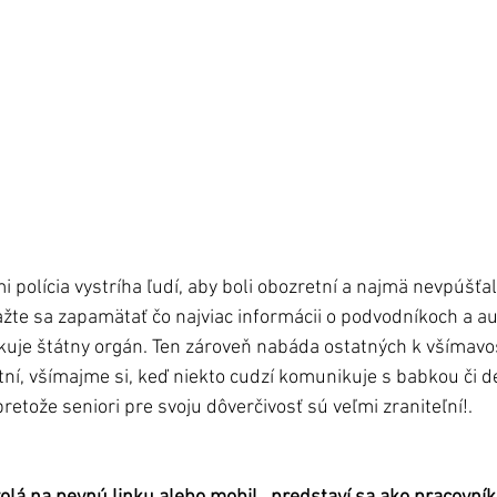
i polícia vystríha ľudí, aby boli obozretní a najmä nevpúšťal
nažte sa zapamätať čo najviac informácii o podvodníkoch a au
kuje štátny orgán. Ten zároveň nabáda ostatných k všímavost
atní, všímajme si, keď niekto cudzí komunikuje s babkou či 
tože seniori pre svoju dôverčivosť sú veľmi zraniteľní!.      