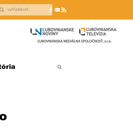
tória
ko