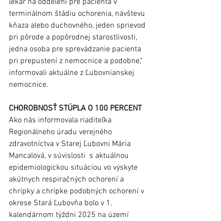
lekár na oddelení pre pacienta v 
terminálnom štádiu ochorenia, návštevu 
kňaza alebo duchovného, jeden sprievod 
pri pôrode a popôrodnej starostlivosti, 
jedna osoba pre sprevádzanie pacienta 
pri prepustení z nemocnice a podobne," 
informovali aktuálne z Ľubovnianskej 
nemocnice. 
CHOROBNOSŤ STÚPLA O 100 PERCENT
Ako nás informovala riaditeľka 
Regionálneho úradu verejného 
zdravotníctva v Starej Ľubovni Mária 
Mancalová, v súvislosti  s aktuálnou 
epidemiologickou situáciou vo výskyte 
akútnych respiračných ochorení a 
chrípky a chrípke podobných ochorení v 
okrese Stará Ľubovňa bolo v 1. 
kalendárnom týždni 2025 na území 