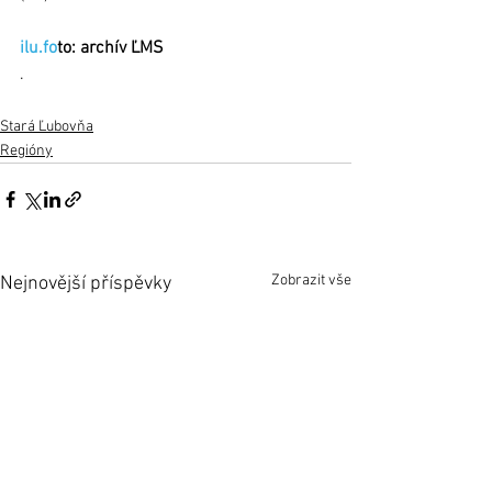
ilu.fo
to: archív ĽMS
.
Stará Ľubovňa
Regióny
Zobrazit vše
Nejnovější příspěvky