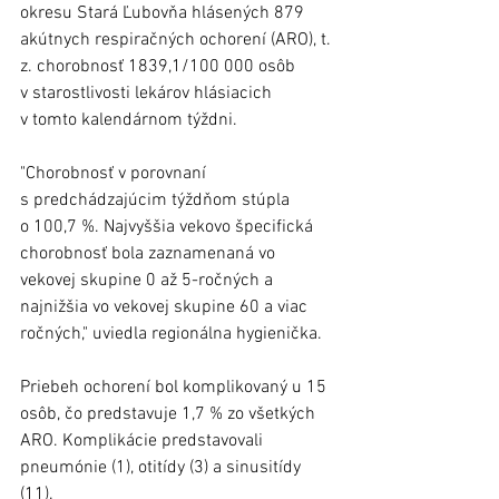
okresu Stará Ľubovňa hlásených 879 
akútnych respiračných ochorení (ARO), t. 
z. chorobnosť 1839,1/100 000 osôb 
v starostlivosti lekárov hlásiacich 
v tomto kalendárnom týždni. 
"Chorobnosť v porovnaní 
s predchádzajúcim týždňom stúpla 
o 100,7 %. Najvyššia vekovo špecifická 
chorobnosť bola zaznamenaná vo 
vekovej skupine 0 až 5-ročných a 
najnižšia vo vekovej skupine 60 a viac 
ročných," uviedla regionálna hygienička.
Priebeh ochorení bol komplikovaný u 15 
osôb, čo predstavuje 1,7 % zo všetkých 
ARO. Komplikácie predstavovali 
pneumónie (1), otitídy (3) a sinusitídy 
(11).