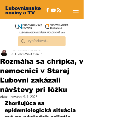
Ľubovnianske
noviny a TV
Mgr. Helena Musalová
8. 1. 2025
Minut čtení: 1
Rozmáha sa chrípka, v
nemocnici v Starej
Ľubovni zakázali
návštevy pri lôžku
Aktualizováno:
9. 1. 2025
Zhoršujúca sa 
epidemiologická situácia 