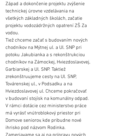
Západ a dokončenie projektu zvýšenie 
technickej úrovne vzdelávania na 
všetkých základných školách, začatie 
projektu vodozádržných opatrení ZŠ Za 
vodou. 
Tiež chceme začať s budovaním nových 
chodníkov na Mýtnej ul. a Ul. SNP pri 
potoku Jakubianka a s rekonštrukciou 
chodníkov na Zámockej, Hviezdoslavovej, 
Garbiarskej a Ul. SNP. Taktiež 
zrekonštruujeme cesty na Ul. SNP, 
Továrenskej ul., v Podsadku a na 
Hviezdoslavovej ul. Chceme pokračovať 
v budovaní stojísk na komunálny odpad. 
V rámci dotácie cez ministerstvo práce 
má vyrásť vnútroblokový priestor pri 
Domove seniorov, kde pribudne nové 
ihrisko pod názvom Rodinka. 
Zameriavame sa aj na prípravu nových 