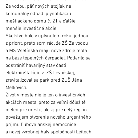
Za vodou, päť nových stojísk na 
komunálny odpad, plynofikáciu 
meštiackeho domu č. 21 a ďalšie 
menšie investičné akcie. 
Školstvo bolo v uplynulom roku  jednou 
z priorít, preto som rád, že ZŠ Za vodou 
a MŠ Vsetínska majú nové zdroje tepla 
na báze tepelných čerpadiel. Podarilo sa 
odstrániť havarijný stav časti 
elektroinštalácie v  ZŠ Levočskej, 
zrevitalizoval sa park pred ZUŠ Jána 
Melkoviča. 
Život v meste nie je len o investičných 
akciách mesta, preto za veľmi dôležité 
nielen pre mesto, ale aj pre celý región 
považujem otvorenie nového urgentného 
príjmu Ľubovnianskej nemocnice 
a novej výrobnej haly spoločnosti Leitech.