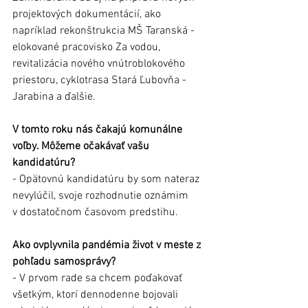
projektových dokumentácií, ako 
napríklad rekonštrukcia MŠ Taranská - 
elokované pracovisko Za vodou, 
revitalizácia nového vnútroblokového 
priestoru, cyklotrasa Stará Ľubovňa - 
Jarabina a ďalšie.
V tomto roku nás čakajú komunálne 
voľby. Môžeme očakávať vašu 
kandidatúru?
- Opätovnú kandidatúru by som nateraz 
nevylúčil, svoje rozhodnutie oznámim 
v dostatočnom časovom predstihu.
Ako ovplyvnila pandémia život v meste z 
pohľadu samosprávy?
- V prvom rade sa chcem poďakovať 
všetkým, ktorí dennodenne bojovali 