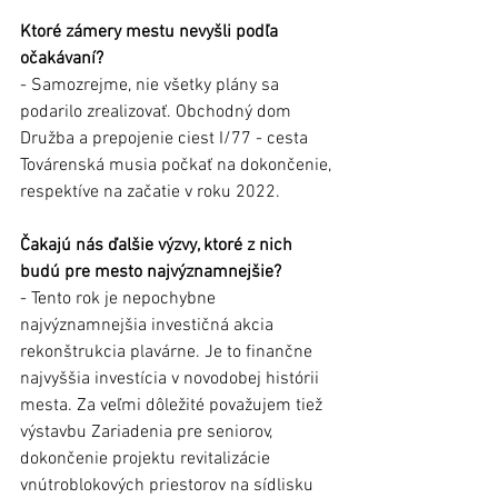
Ktoré zámery mestu nevyšli podľa 
očakávaní?
- Samozrejme, nie všetky plány sa 
podarilo zrealizovať. Obchodný dom 
Družba a prepojenie ciest I/77 - cesta 
Továrenská musia počkať na dokončenie, 
respektíve na začatie v roku 2022.
Čakajú nás ďalšie výzvy, ktoré z nich 
budú pre mesto najvýznamnejšie?
- Tento rok je nepochybne 
najvýznamnejšia investičná akcia 
rekonštrukcia plavárne. Je to finančne 
najvyššia investícia v novodobej histórii 
mesta. Za veľmi dôležité považujem tiež 
výstavbu Zariadenia pre seniorov, 
dokončenie projektu revitalizácie 
vnútroblokových priestorov na sídlisku 