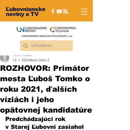
Ľubovnianske
noviny a TV
Peter Rindoš
13. 1. 2022
Minut čtení: 2
ROZHOVOR: Primátor
mesta Ľuboš Tomko o
roku 2021, ďalších
víziách i jeho
opätovnej kandidatúre
Predchádzajúci rok 
v Starej Ľubovni zasiahol 