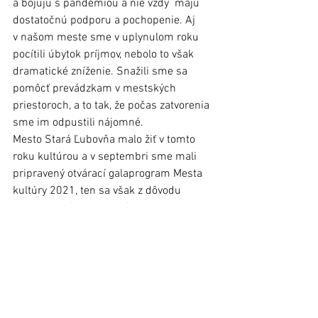
a bojujú s pandémiou a nie vždy  majú 
dostatočnú podporu a pochopenie. Aj 
v našom meste sme v uplynulom roku 
pocítili úbytok príjmov, nebolo to však 
dramatické zníženie. Snažili sme sa 
pomôcť prevádzkam v mestských 
priestoroch, a to tak, že počas zatvorenia 
sme im odpustili nájomné. 
Mesto Stará Ľubovňa malo žiť v tomto 
roku kultúrou a v septembri sme mali 
pripravený otvárací galaprogram Mesta 
kultúry 2021, ten sa však z dôvodu 
pandemických opatrení nemohol 
uskutočniť a následne všetky aktivity 
prebiehali online formou. 
Rok 2022 bude náročný pre všetkých 
z nás. Ak chceme výzvy a problémy tohto 
roka zvládnuť, musíme byť jednotní a 
stavať na dobrých medziľudských 