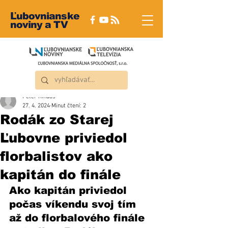
Ľubovnianske
noviny a TV
Peter Rindoš
27. 4. 2024
Minut čtení: 2
Rodák zo Starej
Ľubovne priviedol
florbalistov ako
kapitán do finále
Ako kapitán priviedol 
počas víkendu svoj tím 
až do florbalového finále 