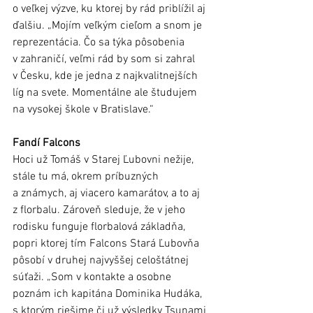
o veľkej výzve, ku ktorej by rád priblížil aj 
ďalšiu. „Mojím veľkým cieľom a snom je 
reprezentácia. Čo sa týka pôsobenia 
v zahraničí, veľmi rád by som si zahral 
v Česku, kde je jedna z najkvalitnejších 
líg na svete. Momentálne ale študujem 
na vysokej škole v Bratislave.“
Fandí Falcons
Hoci už Tomáš v Starej Ľubovni nežije, 
stále tu má, okrem príbuzných 
a známych, aj viacero kamarátov, a to aj 
z florbalu. Zároveň sleduje, že v jeho 
rodisku funguje florbalová základňa, 
popri ktorej tím Falcons Stará Ľubovňa 
pôsobí v druhej najvyššej celoštátnej 
súťaži. „Som v kontakte a osobne 
poznám ich kapitána Dominika Hudáka, 
s ktorým riešime či už výsledky Tsunami 