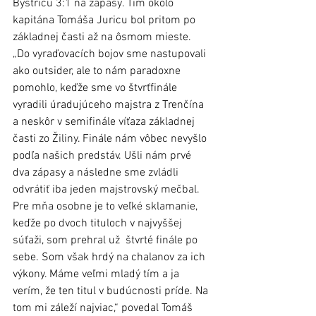
Bystricu 3:1 na zápasy. Tím okolo 
kapitána Tomáša Juricu bol pritom po 
základnej časti až na ôsmom mieste. 
„Do vyraďovacích bojov sme nastupovali 
ako outsider, ale to nám paradoxne 
pomohlo, keďže sme vo štvrťfinále 
vyradili úradujúceho majstra z Trenčína 
a neskôr v semifinále víťaza základnej 
časti zo Žiliny. Finále nám vôbec nevyšlo 
podľa našich predstáv. Ušli nám prvé 
dva zápasy a následne sme zvládli 
odvrátiť iba jeden majstrovský mečbal. 
Pre mňa osobne je to veľké sklamanie, 
keďže po dvoch tituloch v najvyššej 
súťaži, som prehral už  štvrté finále po 
sebe. Som však hrdý na chalanov za ich 
výkony. Máme veľmi mladý tím a ja 
verím, že ten titul v budúcnosti príde. Na 
tom mi záleží najviac,“ povedal Tomáš 