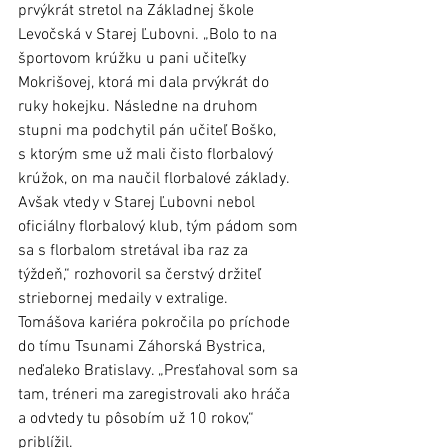
prvýkrát stretol na Základnej škole 
Levočská v Starej Ľubovni. „Bolo to na 
športovom krúžku u pani učiteľky 
Mokrišovej, ktorá mi dala prvýkrát do 
ruky hokejku. Následne na druhom 
stupni ma podchytil pán učiteľ Boško, 
s ktorým sme už mali čisto florbalový 
krúžok, on ma naučil florbalové základy. 
Avšak vtedy v Starej Ľubovni nebol 
oficiálny florbalový klub, tým pádom som 
sa s florbalom stretával iba raz za 
týždeň,“ rozhovoril sa čerstvý držiteľ 
striebornej medaily v extralige. 
Tomášova kariéra pokročila po príchode 
do tímu Tsunami Záhorská Bystrica, 
neďaleko Bratislavy. „Presťahoval som sa 
tam, tréneri ma zaregistrovali ako hráča 
a odvtedy tu pôsobím už 10 rokov,“ 
priblížil. 