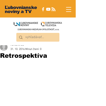
Ľubovnianske
noviny a TV
roman4723
31. 10. 2016
Minut čtení: 0
Retrospektíva