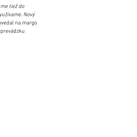
me tiež do 
yužívame. Nový 
ovedal na margo 
i prevádzku 