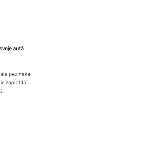
svoje autá 
dala pezinská 
c zaplatilo 
S.