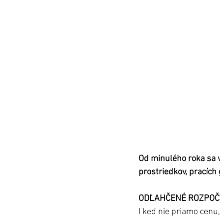
Od minulého roka sa v 
prostriedkov, pracích g
ODĽAHČENÉ ROZPOČ
I keď nie priamo cenu,