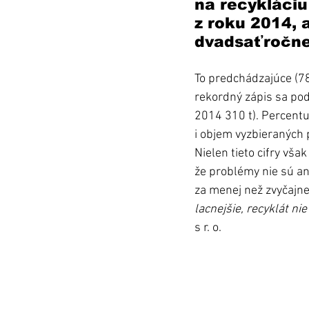
na recykláciu
z roku 2014, a
dvadsaťročnej 
To predchádzajúce (78
rekordný zápis sa podp
2014 310 t). Percentu
i objem vyzbieraných p
Nielen tieto cifry vša
že problémy nie sú an
za menej než zvyčajne
lacnejšie, recyklát nie
s r. o.