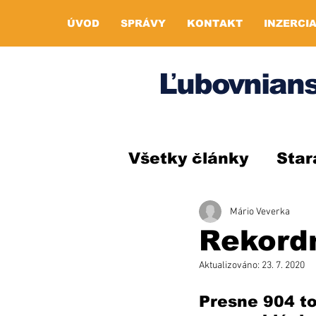
ÚVOD
SPRÁVY
KONTAKT
INZERCI
Ľubovnians
Všetky články
Star
Mário Veverka
Rekordn
Aktualizováno:
23. 7. 2020
Presne 904 to