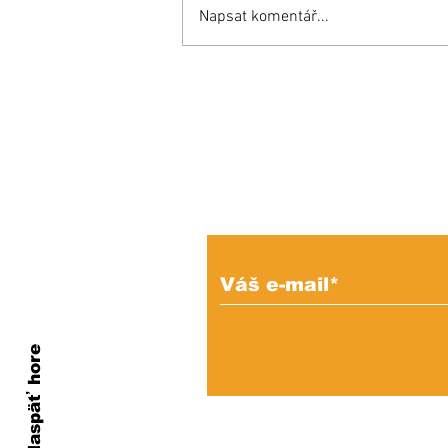
Napsat komentář...
Opäť si budeme do
mestského parlamentu
voliť maximálne možný
počet poslancov
Prihláste sa na od
e-mailových správ
Naspäť hore
Ochrana os