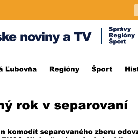
A
Správy
ke noviny a TV
Regióny
Šport
á Ľubovňa
Regióny
Šport
His
ý rok v separovaní
n komodít separovaného zberu odovzd