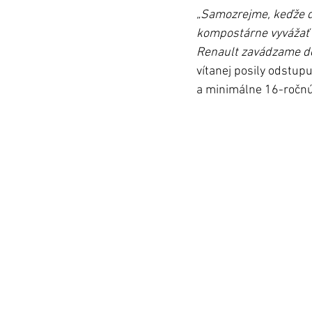
„Samozrejme, keďže do
kompostárne vyvážať b
Renault zavádzame do
vítanej posily odstupu
a minimálne 16-ročnú