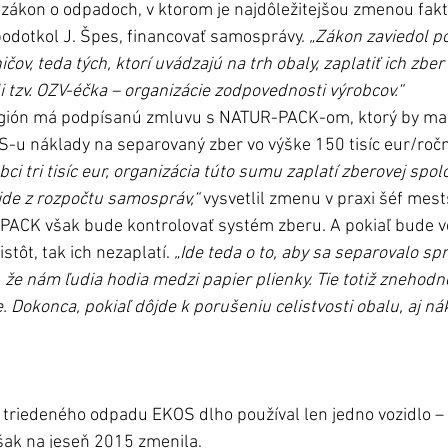
ý zákon o odpadoch, v ktorom je najdôležitejšou zmenou fakt
odotkol J. Špes, financovať samosprávy.
 „Zákon zaviedol p
ičov, teda tých, ktorí uvádzajú na trh obaly, zaplatiť ich zber
ili tzv. OZV-éčka – organizácie zodpovednosti výrobcov.“
gión má podpísanú zmluvu s NATUR-PACK-om, ktorý by mal,
S-u náklady na separovaný zber vo výške 150 tisíc eur/ročn
bci tri tisíc eur, organizácia túto sumu zaplatí zberovej spol
de z rozpočtu samospráv,“
 vysvetlil zmenu v praxi šéf mest
ACK však bude kontrolovať systém zberu. A pokiaľ bude vo 
stôt, tak ich nezaplatí. 
„Ide teda o to, aby sa separovalo sp
že nám ľudia hodia medzi papier plienky. Tie totiž znehodn
. Dokonca, pokiaľ dôjde k porušeniu celistvosti obalu, aj nák
 triedeného odpadu EKOS dlho používal len jedno vozidlo –
šak na jeseň 2015 zmenila.