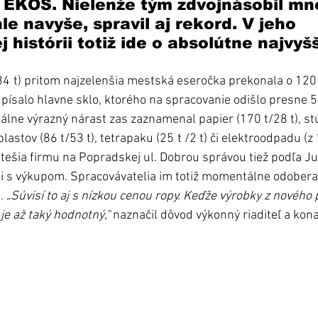
 EKOS. Nielenže tým zdvojnásobil mn
le navyše, spravil aj rekord. V jeho 
histórii totiž ide o absolútne najvyšš
4 t) pritom najzelenšia mestská eseročka prekonala o 120 
ísalo hlavne sklo, ktorého na spracovanie odišlo presne 575
álne výrazný nárast zas zaznamenal papier (170 t/28 t), st
lastov (86 t/53 t), tetrapaku (25 t /2 t) či elektroodpadu (z 
k tešia firmu na Popradskej ul. Dobrou správou tiež podľa Ju
i s výkupom. Spracovávatelia im totiž momentálne odoberaj
. 
„Súvisí to aj s nízkou cenou ropy. Keďže výrobky z nového 
 je až taký hodnotný,“
 naznačil dôvod výkonný riaditeľ a kona