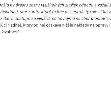
šlo k nárastu zberu využiteľných zložiek odpadu a začali s
ioodpad, staré auto, ktoré máme už šestnásty rok, stále v
 zberu postupne a využívame ho najmä na zber plastov,“
 p
júci riaditeľ, ktorý od nej očakáva nižšie náklady na opravy 
 životnosť.