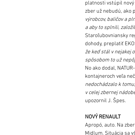
platnosti vstúpil nov
zber už nebudú, ako p
výrobcov, baličov a pln
a aby to splnili, založ
Staroľubovniansky re
dohody, preplatiť EKO
že keď stál v nejakej o
spôsobom to už nepôj
No ako dodal, NATUR-P
kontajneroch veľa neči
nedochádzalo k tomu, 
v celej zbernej nádobe
upozornil J. Špes.
NOVÝ RENAULT
Apropó, auto. Na zber
Midlum. Situácia sa v