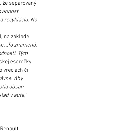
, že separovaný 
ovinnosť 
 a recykláciu. No 
 na základe 
e. 
„To znamená, 
očnosti. Tým 
skej eseročky. 
vreciach či 
rávne. Aby 
otia obsah 
lad v aute,“
 Renault 