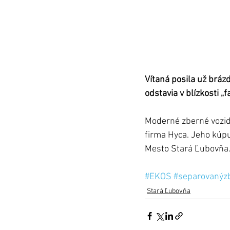
Vítaná posila už brázd
odstavia v blízkosti „
Moderné zberné vozidl
firma Hyca. Jeho kúpu 
Mesto Stará Ľubovňa.
#EKOS
#separovanýz
Stará Ľubovňa