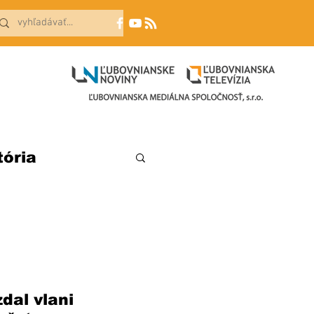
tória
al vlani 