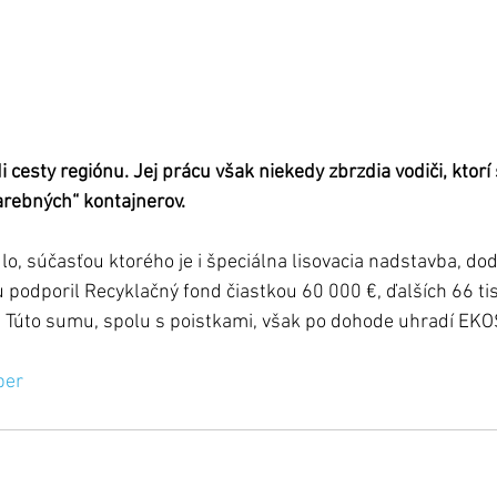
i cesty regiónu. Jej prácu však niekedy zbrzdia vodiči, ktorí 
farebných“ kontajnerov.  
o, súčasťou ktorého je i špeciálna lisovacia nadstavba, do
podporil Recyklačný fond čiastkou 60 000 €, ďalších 66 tisí
 Túto sumu, spolu s poistkami, však po dohode uhradí EKO
ber