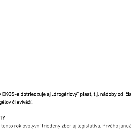
EKOS-e dotriedzuje aj „drogériový“ plast, t.j. nádoby od  čis
élov či aviváží.
TY
 tento rok ovplyvní triedený zber aj legislatíva. Prvého januá