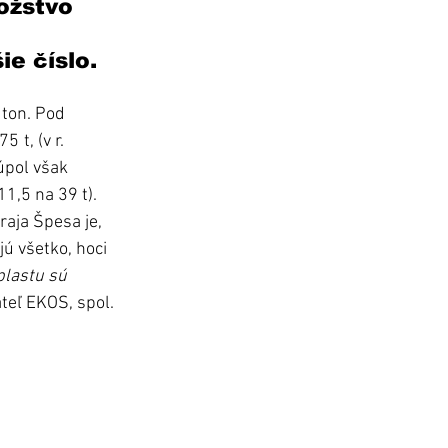
ožstvo 
ie číslo.
ton. Pod 
 t, (v r. 
úpol však 
11,5 na 39 t).
raja Špesa je, 
ú všetko, hoci 
plastu sú 
teľ EKOS, spol. 