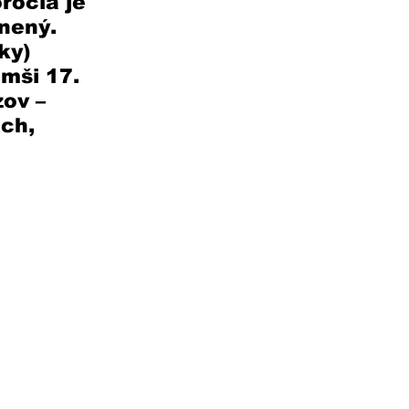
ročia je 
nený. 
ky) 
mši 17. 
ov – 
ch, 