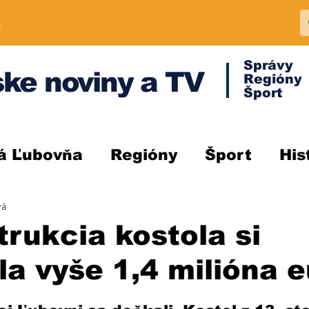
A
Správy
ke noviny a TV
Regióny
Šport
á Ľubovňa
Regióny
Šport
His
vá
rukcia kostola si
la vyše 1,4 milióna e