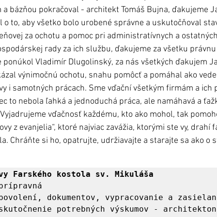
 a bázňou pokračoval - architekt Tomáš Bujna, ďakujeme Ja
al o to, aby všetko bolo urobené správne a uskutočňoval sta
eňovej za ochotu a pomoc pri administratívnych a ostatných 
spodárskej rady za ich službu, ďakujeme za všetku právnu
 ponúkol Vladimír Dlugolinský, za nás všetkých ďakujem J
kázal výnimočnú ochotu, snahu pomôcť a pomáhal ako vedel 
ovy i samotných prácach. Sme vďační všetkým firmám a ich 
ôbec to nebola ľahká a jednoduchá práca, ale namáhavá a ťaž
. Vyjadrujeme vďačnosť každému, kto ako mohol, tak pomoho
y z evanjelia“, ktoré najviac zavážia, ktorými ste vy, drahí fa
. Chráňte si ho, opatrujte, udržiavajte a starajte sa ako o s
vy Farského kostola sv. Mikuláša

prípravná 

povolení, dokumentov, vypracovanie a zasielani
skutočnenie potrebných výskumov - architekton