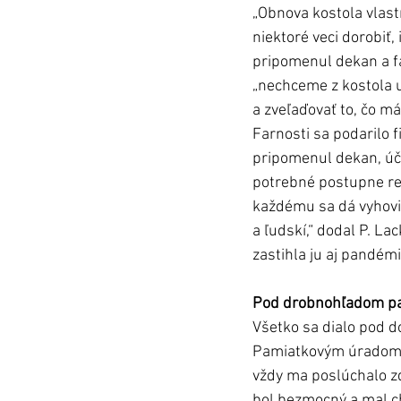
„Obnova kostola vlast
niektoré veci dorobiť,
pripomenul dekan a fa
„nechceme z kostola 
a zveľaďovať to, čo má
Farnosti sa podarilo 
pripomenul dekan, úče
potrebné postupne reš
každému sa dá vyhovieť
a ľudskí,“ dodal P. L
zastihla ju aj pandémia
Pod drobnohľadom p
Všetko sa dialo pod d
Pamiatkovým úradom v 
vždy ma poslúchalo zdr
bol bezmocný a mal chu