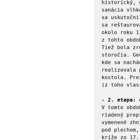
historický, 
sanácia vlhk
sa uskutočni
sa reštaurov
okolo roku 1
z tohto obdo
Tiež bola zr
storočia. Ge
kde sa nachá
realizovala 
kostola. Pre
(z toho vlas
- 2. etapa: 
V tomto obdo
riadený prep
vymenené zhn
pod plechom,
kríže zo 17.