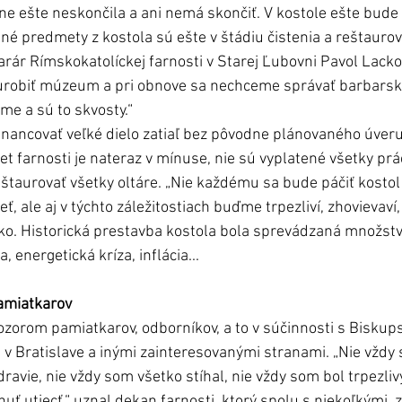
ne ešte neskončila a ani nemá skončiť. V kostole ešte bude
 iné predmety z kostola sú ešte v štádiu čistenia a reštaurov
rár Rímskokatolíckej farnosti v Starej Ľubovni Pavol Lacko.
urobiť múzeum a pri obnove sa nechceme správať barbarsky,
me a sú to skvosty.“
financovať veľké dielo zatiaľ bez pôvodne plánovaného úveru
t farnosti je nateraz v mínuse, nie sú vyplatené všetky prá
taurovať všetky oltáre. „Nie každému sa bude páčiť kostol 
, ale aj v týchto záležitostiach buďme trpezliví, zhovievaví
acko. Historická prestavba kostola bola sprevádzaná množs
, energetická kríza, inflácia...  
amiatkarov
ozorom pamiatkarov, odborníkov, a to v súčinnosti s Bisku
Bratislave a inými zainteresovanými stranami. „Nie vždy s
avie, nie vždy som všetko stíhal, nie vždy som bol trpezliv
ť utiecť,“ uznal dekan farnosti, ktorý spolu s niekoľkými  