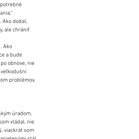
 potrebné  
ania,“ 
 Ako dodal, 
 ale chrániť 
. Ako 
ce a bude 
po obnove, nie 
, veľkodušní 
tvom problémov, 
pským úradom, 
om vládal, nie 
ý, viackrát som 
zanietenými stál 