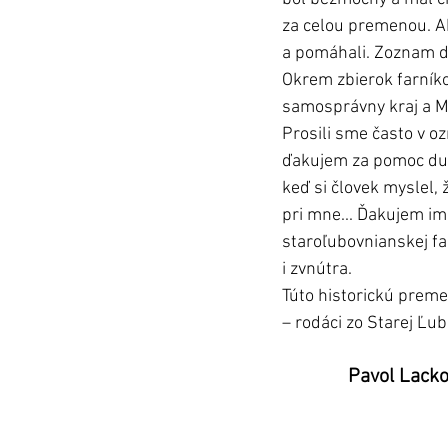
za celou premenou. Ak
a pomáhali. Zoznam dob
Okrem zbierok farníko
samosprávny kraj a Mi
Prosili sme často v o
ďakujem za pomoc duch
keď si človek myslel, 
pri mne... Ďakujem im
staroľubovnianskej fa
i zvnútra. 
Túto historickú preme
– rodáci zo Starej Ľub
  Pavol Lacko