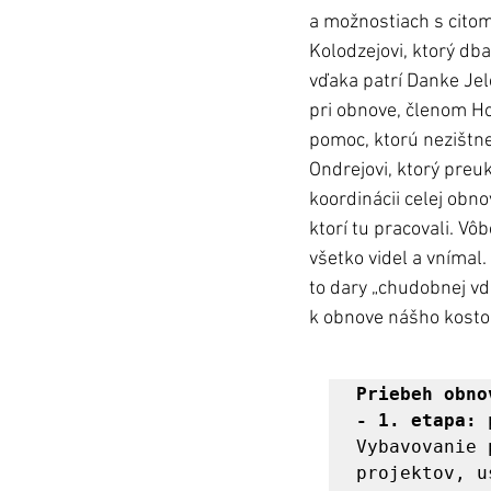
a možnostiach s citom
Kolodzejovi, ktorý db
vďaka patrí Danke Jel
pri obnove, členom Ho
pomoc, ktorú nezištne
Ondrejovi, ktorý preu
koordinácii celej obn
ktorí tu pracovali. V
všetko videl a vnímal
to dary „chudobnej vdov
k obnove nášho kostola
Priebeh obno
- 1. etapa:
 
Vybavovanie 
projektov, u