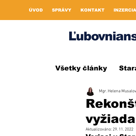
ÚVOD
SPRÁVY
KONTAKT
INZERCI
Ľubovnians
Všetky články
Star
Mgr. Helena Musalo
Rekonšt
vyžiada
Aktualizováno:
29. 11. 2022