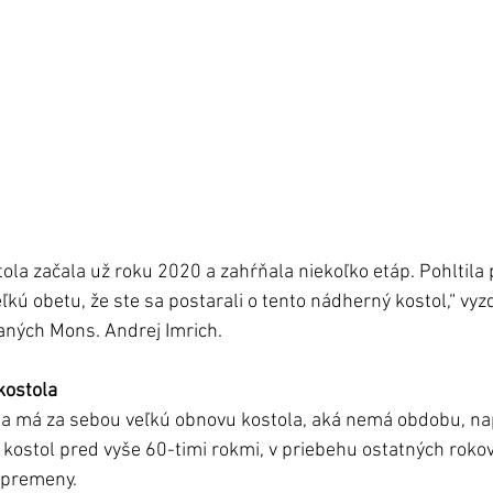
la začala už roku 2020 a zahŕňala niekoľko etáp. Pohltila 
veľkú obetu, že ste sa postarali o tento nádherný kostol,“ vyzd
ných Mons. Andrej Imrich.
kostola
a má za sebou veľkú obnovu kostola, aká nemá obdobu, na
kostol pred vyše 60-timi rokmi, v priebehu ostatných rokov 
é premeny. 