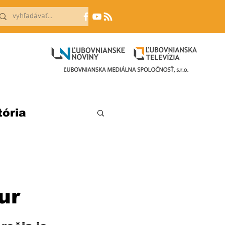
tória
ur