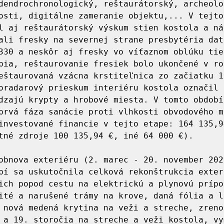
dendrochronologický, reštaurátorský, archeolog
osti, digitálne zameranie objektu,... V tejto 
l aj reštaurátorský výskum stien kostola a nás
ali fresky na severnej strane presbytéria dato
330 a neskôr aj fresky vo víťaznom oblúku tiež
bia, reštaurovanie fresiek bolo ukončené v ro
eštaurovaná vzácna krstiteľnica zo začiatku 16
oradarový prieskum interiéru kostola označil 
dzajú krypty a hrobové miesta. V tomto období
prvá fáza sanácie proti vlhkosti obvodového mu
investované financie v tejto etape: 164 135,94
tné zdroje 100 135,94 €, iné 64 000 €).

obnova exteriéru (2. marec - 20. november 2020
bí sa uskutočnila celková rekonštrukcia exteri
ich popod cestu na elektrickú a plynovú prípoj
ité a narušené trámy na krove, daná fólia a l
 nová medená krytina na veži a streche, zrenov
 a 19. storočia na streche a veži kostola, vym