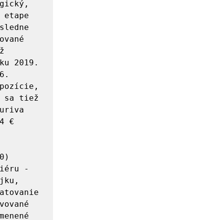
ický, 
etape 
ledne 
vané 
 
ku 2019. 
. 
pozície, 
 sa tiež 
riva 
 € 
)

éru - 
ku, 
atovanie 
ované 
enené 