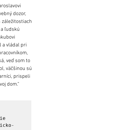
roslavovi 
vebný dozor, 
záležitostiach 
 a ľudskú 
akubovi 
a vládal pri 
pracovníkom, 
ká, veď som to 
l, väčšinou sú 
rníci, prispeli 
voj dom.“ 
e 
icko-