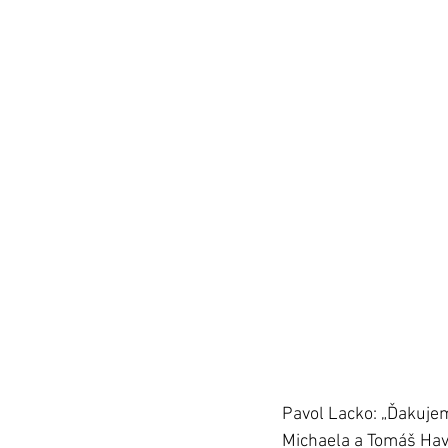
Pavol Lacko: „Ďakujem
Michaela a Tomáš Havi