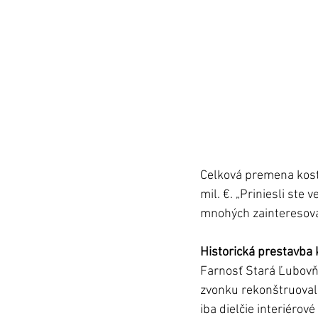
Celková premena kosto
mil. €. „Priniesli ste 
mnohých zainteresova
Historická prestavba 
Farnosť Stará Ľubovň
zvonku rekonštruoval 
iba dielčie interiérov