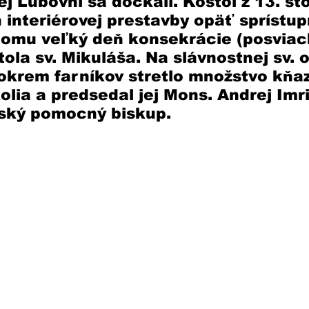
ej Ľubovni sa dočkali. Kostol z 13. sto
interiérovej prestavby opäť sprístup
tomu veľký deň konsekrácie (posviac
ola sv. Mikuláša. Na slávnostnej sv. o
krem farníkov stretlo množstvo kňaz
olia a predsedal jej Mons. Andrej Imri
ský pomocný biskup. 