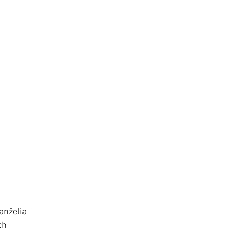
anželia 
ch 