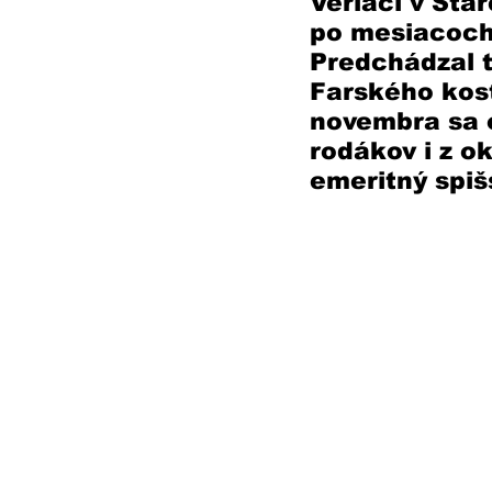
Veriaci v Star
po mesiacoch 
Predchádzal 
Farského kost
novembra sa o
rodákov i z ok
emeritný spiš