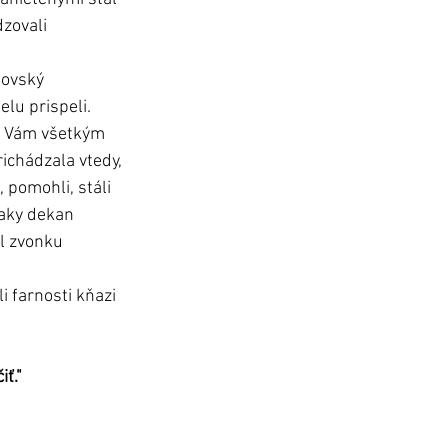
zovali 
šovský 
lu prispeli. 
l. Vám všetkým 
ichádzala vtedy, 
 pomohli, stáli 
ďaky dekan 
l zvonku 
 farnosti kňazi 
ť."