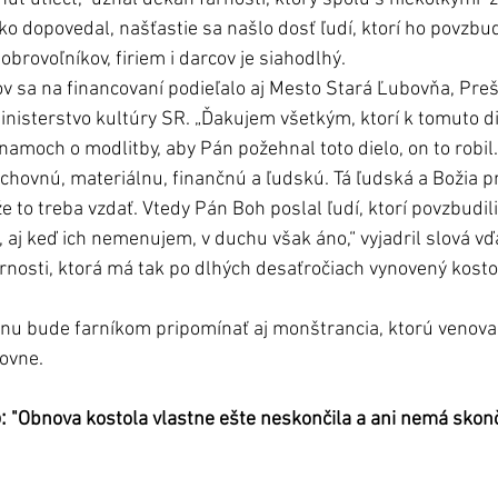
o dopovedal, našťastie sa našlo dosť ľudí, ktorí ho povzbud
rovoľníkov, firiem i darcov je siahodlhý. 
v sa na financovaní podieľalo aj Mesto Stará Ľubovňa, Pre
nisterstvo kultúry SR. „Ďakujem všetkým, ktorí k tomuto die
znamoch o modlitby, aby Pán požehnal toto dielo, on to robi
ovnú, materiálnu, finančnú a ľudskú. Tá ľudská a Božia pr
že to treba vzdať. Vtedy Pán Boh poslal ľudí, ktorí povzbudili,
, aj keď ich nemenujem, v duchu však áno,“ vyjadril slová v
rnosti, ktorá má tak po dlhých desaťročiach vynovený kosto
nu bude farníkom pripomínať aj monštrancia, ktorú venovali
ovne. 
:
 "Obnova kostola vlastne ešte neskončila a ani nemá skonči