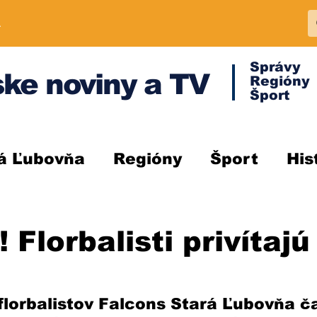
A
Správy
ke noviny a TV
Regióny
Šport
á Ľubovňa
Regióny
Šport
His
 Florbalisti privítajú
florbalistov Falcons Stará Ľubovňa č