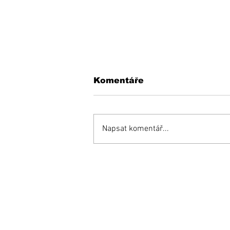
Komentáře
Napsat komentář...
Zemetrasenie
u hokejových Rytierov,
z klubu odišli dvaja
tréneri
Prihláste sa na od
e-mailových správ