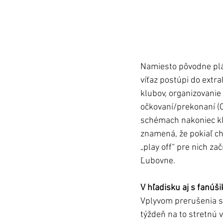
Namiesto pôvodne plán
víťaz postúpi do extr
klubov, organizovanie
očkovaní/prekonaní (O
schémach nakoniec klu
znamená, že pokiaľ c
„play off“ pre nich za
Ľubovne. 
V hľadisku aj s fanúši
Vplyvom prerušenia sú
týždeň na to stretnú 