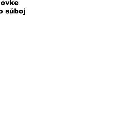
bovke 
o súboj 