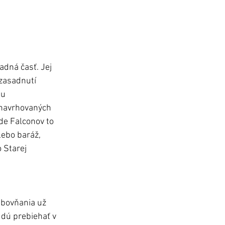
dná časť. Jej 
 zasadnutí 
u 
 navrhovaných 
de Falconov to 
ebo baráž, 
 Starej 
ubovňania už 
dú prebiehať v 