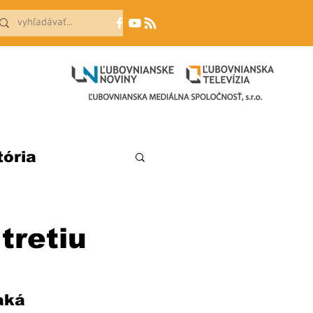
tória
 tretiu
aká 