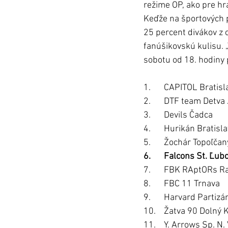
režime OP, ako pre hrá
Keďže na športových p
25 percent divákov z c
fanúšikovskú kulisu. 
sobotu od 18. hodiny p