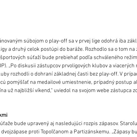
ovaným súbojom o play-off sa v prvej lige odohrá iba zákla
aligy a druhý celok postúpi do baráže. Rozhodlo sa o tom na
 športových súťaží bude prebiehať podľa schváleného režim
P). „Po diskusii zástupcov prvoligových klubov a viacerých
by rozhodli o dohraní základnej časti bez play-off. V prípa
hcú pomýšľať na medailové umiestnenie, prípadný postup al
čína už najbližší víkend,“ uviedol na svojom webe zástupca zo
kmi 
ťaže bude upravený aj nasledujúci rozpis zápasov. Staroľ
v dvojzápase proti Topoľčanom a Partizánskemu. „Zápasy bu