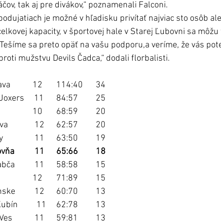
čov, tak aj pre divákov,“ poznamenali Falconi.
odujatiach je možné v hľadisku privítať najviac sto osôb a
elkovej kapacity, v športovej hale v Starej Ľubovni sa môžu t
„Tešíme sa preto opäť na vašu podporu,a veríme, že vás pot
roti mužstvu Devils Čadca,“ dodali florbalisti. 
1.	CAPITOL Bratislava	        12	114:40	34
2.	DTF team Detva Joxers     11	84:57	25
3.	Devils Čadca	                  10	68:59	20
4.	Hurikán Bratislava	         12	62:57	20
5.	Žochár Topoľčany	         11	63:50	19
6.	Falcons St. Ľubovňa	         11	65:66	18
7.	FBK RAptORs Rabča	         11	58:58	15
8.	FBC 11 Trnava 	                  12	71:89	15
9.	Harvard Partizánske	         12	60:70	13
10.	Žatva 90 Dolný Kubín	11	62:78	13
11.	Y. Arrows Sp. N. Ves	         11	59:81	13