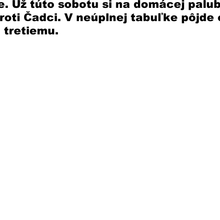
e. Už túto sobotu si na domácej palu
proti Čadci. V neúplnej tabuľke pôjde 
 tretiemu. 