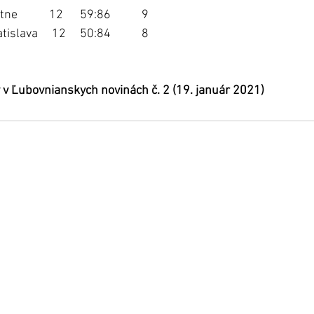
12.	FBK Hornets Mútne	         12	59:86	  9
13.	White Eagles Bratislava	12	50:84	  8
 v Ľubovnianskych novinách č. 2 (19. január 2021)