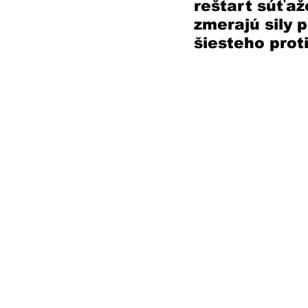
reštart súťaž
zmerajú sily 
šiesteho proti