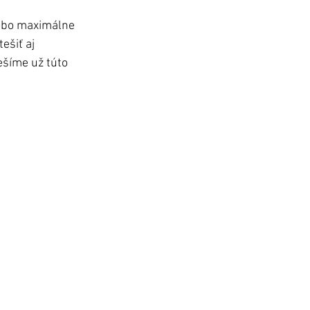
lebo maximálne 
ešiť aj 
ešíme už túto 