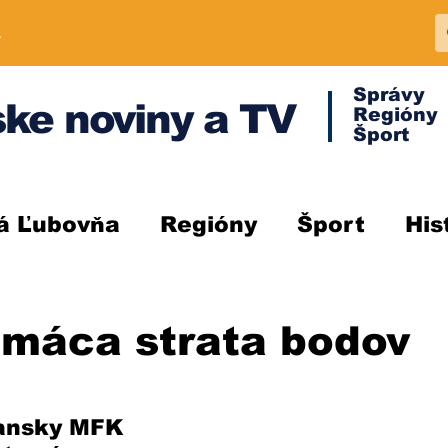
A
Správy
ke noviny a TV
Regióny
Šport
á Ľubovňa
Regióny
Šport
His
omáca strata bodov
ansky MFK 