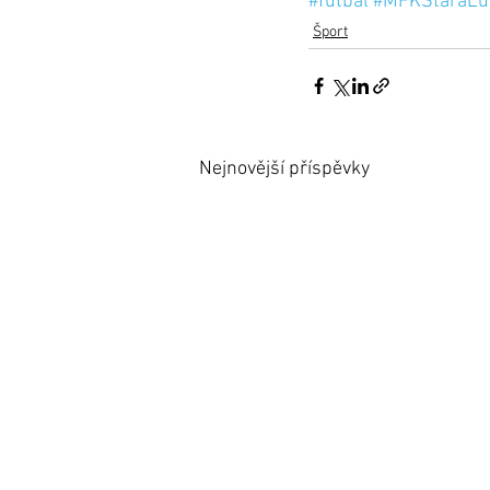
#futbal
#MFKStaráĽu
Šport
Nejnovější příspěvky