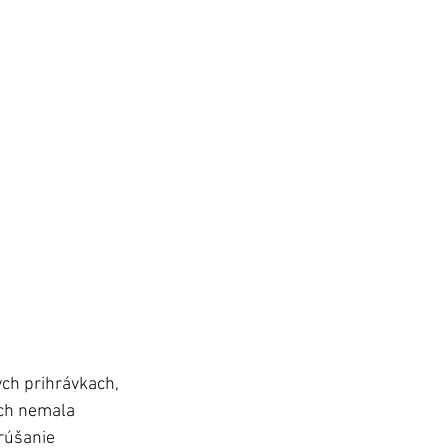
ých prihrávkach, 
ich nemala 
rúšanie 