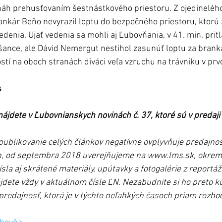
áh prehusťovaním šestnástkového priestoru. Z ojedinelého
nkár Beňo nevyrazil loptu do bezpečného priestoru, ktorú z
denia. Ujať vedenia sa mohli aj Ľubovňania, v 41. min. pritla
 šance, ale Dávid Nemergut nestihol zasunúť loptu za branká
ostí na oboch stranách diváci veľa vzruchu na trávniku v pr
s
ájdete v Ľubovnianskych novinách č. 37, ktoré sú v predaji 
ublikovanie celých článkov negatívne ovplyvňuje predajnos
, od septembra 2018 uverejňujeme na www.lms.sk, okrem 
la aj skrátené materiály, upútavky a fotogalérie z reportáž
dete vždy v aktuálnom čísle ĽN. Nezabudnite si ho preto kúpi
 predajnosť, ktorá je v týchto neľahkých časoch priam rozho