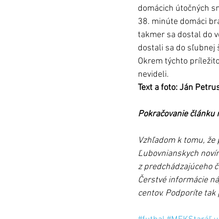
domácich útočných sn
38. minúte domáci bra
takmer sa dostal do ve
dostali sa do sľubnej
Okrem týchto príležit
nevideli.
Text a foto: Ján Petru
Pokračovanie článku n
Vzhľadom k tomu, že p
Ľubovnianskych novín
z predchádzajúceho čís
Čerstvé informácie náj
centov. Podporíte tak