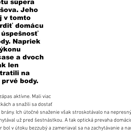
otu súpera 
šova. Jeho 
j v tomto 
vrdiť domácu 
 úspešnosť 
ody. Napriek 
ýkonu 
čase a dvoch 
k len 
ratili na 
e prvé body.
zápas aktívne. Mali viac 
kách a snažili sa dostať 
j brány. Ich útočné snaženie však stroskotávalo na nepresn
hytával už pred šestnástkou. A tak optická prevaha domác
 bol v útoku bezzubý a zameriaval sa na zachytávanie a na