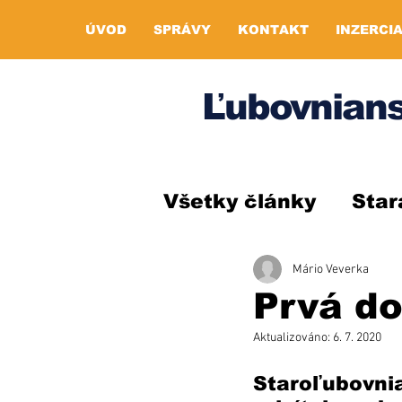
ÚVOD
SPRÁVY
KONTAKT
INZERCI
Ľubovnians
Všetky články
Star
Mário Veverka
Prvá d
Aktualizováno:
6. 7. 2020
Staroľubovni