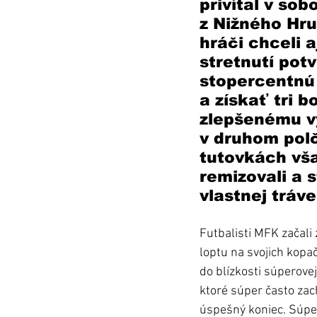
privítal v sob
z Nižného Hru
hráči chceli a
stretnutí pot
stopercentnú
a získať tri b
zlepšenému v
v druhom pol
tutovkách vša
remizovali a st
vlastnej tráv
Futbalisti MFK začali 
loptu na svojich kopač
do blízkosti súperove
ktoré súper často zac
úspešný koniec. Súper