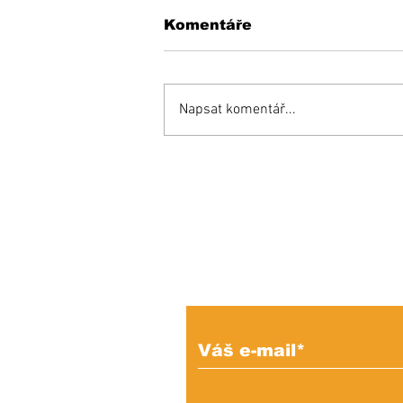
Komentáře
Napsat komentář...
Inšpiratívny príbeh:
Miňo súťaží aj proti
zdravým a bojuje o
miesto v reprezentácii!
Prihláste sa na od
e-mailových správ