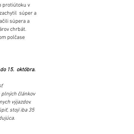
 protiútoku v 
achytil  súper a 
čili súpera a 
rov chrbát. 
vom polčase 
do 15.  októbra.
ť 
plných článkov 
nych výjazdov. 
ť, stojí iba 35 
dujúca.