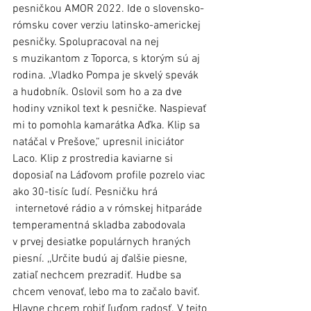
pesničkou AMOR 2022. Ide o slovensko-
rómsku cover verziu latinsko-americkej 
pesničky. Spolupracoval na nej 
s muzikantom z Toporca, s ktorým sú aj 
rodina. „Vladko Pompa je skvelý spevák 
a hudobník. Oslovil som ho a za dve 
hodiny vznikol text k pesničke. Naspievať 
mi to pomohla kamarátka Aďka. Klip sa 
natáčal v Prešove,“ upresnil iniciátor 
Laco. Klip z prostredia kaviarne si 
doposiaľ na Láďovom profile pozrelo viac 
ako 30-tisíc ľudí. Pesničku hrá 
 internetové rádio a v rómskej hitparáde 
temperamentná skladba zabodovala 
v prvej desiatke populárnych hraných 
piesní. ,,Určite budú aj ďalšie piesne, 
zatiaľ nechcem prezradiť. Hudbe sa 
chcem venovať, lebo ma to začalo baviť. 
Hlavne chcem robiť ľuďom radosť. V tejto 