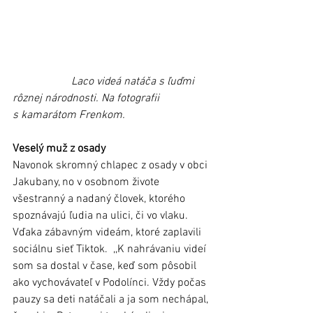
                     Laco videá natáča s ľuďmi 
rôznej národnosti. Na fotografii 
s kamarátom Frenkom.
Veselý muž z osady
Navonok skromný chlapec z osady v obci 
Jakubany, no v osobnom živote 
všestranný a nadaný človek, ktorého 
spoznávajú ľudia na ulici, či vo vlaku. 
Vďaka zábavným videám, ktoré zaplavili 
sociálnu sieť Tiktok.  ,,K nahrávaniu videí 
som sa dostal v čase, keď som pôsobil 
ako vychovávateľ v Podolínci. Vždy počas 
pauzy sa deti natáčali a ja som nechápal, 