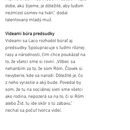
dobe, akú žijeme, je dôležité, aby ľuďom 
nezmizol úsmev na tvári,“ dodal 
talentovaný mladý muž.
Videami búra predsudky
Videami sa Laco rozhodol búrať aj 
predsudky. Spolupracuje s ľuďmi rôznej 
rasy a národnosti, čím chce poukázať na 
to, že všetci sme si rovní. „Vôbec sa 
nehanbím za to, že som Róm. Človek si 
nevyberie, kde sa narodí. Dôležité je, čo 
z neho vyrastie a aký bude. Povedal by 
som, že tu na sociálnej sieti sme všetci 
ako rodina, nepozerá sa na to, či si Róm 
alebo Žid, tu ide skôr o tú zábavu,“ 
nechal sa počuť tvorca videí.