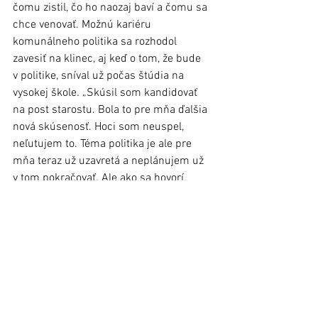
čomu zistil, čo ho naozaj baví a čomu sa 
chce venovať. Možnú kariéru 
komunálneho politika sa rozhodol 
zavesiť na klinec, aj keď o tom, že bude 
v politike, sníval už počas štúdia na 
vysokej škole. „Skúsil som kandidovať 
na post starostu. Bola to pre mňa ďalšia 
nová skúsenosť. Hoci som neuspel, 
neľutujem to. Téma politika je ale pre 
mňa teraz už uzavretá a neplánujem už 
v tom pokračovať. Ale ako sa hovorí, 
nikdy nehovor nikdy,“ s úsmevom 
dokončil Laco, ktorý sa chce 
momentálne  venovať mládeži, keďže 
pracuje ako pedagogický pracovník 
v špeciálnej základnej škole. No 
a v neposlednom rade chce tešiť 
a zabávať ľudí videami na sociálnej sieti. 