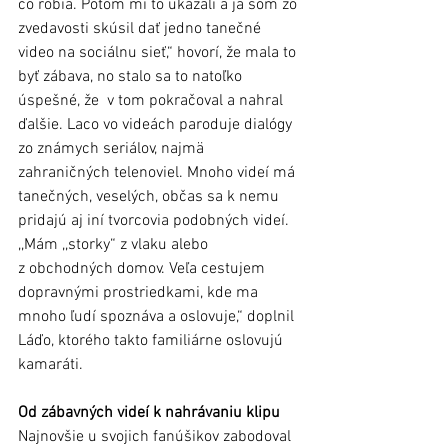
čo robia. Potom mi to ukázali a ja som zo 
zvedavosti skúsil dať jedno tanečné 
video na sociálnu sieť,“ hovorí, že mala to 
byť zábava, no stalo sa to natoľko 
úspešné, že  v tom pokračoval a nahral 
ďalšie. Laco vo videách paroduje dialógy 
zo známych seriálov, najmä 
zahraničných telenoviel. Mnoho videí má 
tanečných, veselých, občas sa k nemu 
pridajú aj iní tvorcovia podobných videí. 
,,Mám ,,storky“ z vlaku alebo 
z obchodných domov. Veľa cestujem 
dopravnými prostriedkami, kde ma 
mnoho ľudí spoznáva a oslovuje,“ doplnil 
Láďo, ktorého takto familiárne oslovujú 
kamaráti.
Od zábavných videí k nahrávaniu klipu
Najnovšie u svojich fanúšikov zabodoval 