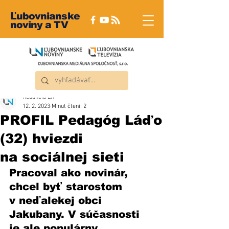
Ľubovnianske
noviny a TV
Redakcia ĽN
12. 2. 2023
Minut čtení: 2
PROFIL Pedagóg Láďo
(32) hviezdi
na sociálnej sieti
Pracoval ako novinár, 
chcel byť starostom 
v neďalekej obci 
Jakubany. V súčasnosti 
je ale populárny 