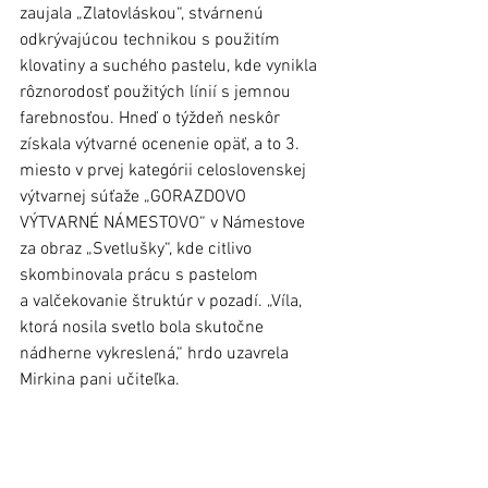
zaujala „Zlatovláskou“, stvárnenú 
odkrývajúcou technikou s použitím 
klovatiny a suchého pastelu, kde vynikla 
rôznorodosť použitých línií s jemnou 
farebnosťou. Hneď o týždeň neskôr 
získala výtvarné ocenenie opäť, a to 3. 
miesto v prvej kategórii celoslovenskej 
výtvarnej súťaže „GORAZDOVO 
VÝTVARNÉ NÁMESTOVO“ v Námestove 
za obraz „Svetlušky“, kde citlivo 
skombinovala prácu s pastelom 
a valčekovanie štruktúr v pozadí. „Víla, 
ktorá nosila svetlo bola skutočne 
nádherne vykreslená,“ hrdo uzavrela 
Mirkina pani učiteľka.