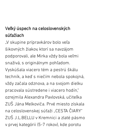
Veľký úspech na celoslovenských 
súťažiach
„V skupine prípravkárov bolo veľa 
šikovných žiakov, ktorí sa navzájom 
podporovali, ale Mirka vždy bola veľmi 
snaživá, s originálnym pohľadom. 
Vyskúšala viacero tém a pestrú škálu 
techník, a keď s niečím nebola spokojná, 
vždy začala odznova, a na svojom dielku 
pracovala sústredene i viacero hodín,“ 
ozrejmila Alexandra Pavlovská, učiteľka 
ZUŠ Jána Melkoviča. Prvé miesto získala 
na celoslovenskej súťaži „CESTA ČIARY“ 
ZUŠ J.L.BELLU v Kremnici a zlaté pásmo 
v prvej kategórii (5-7 rokov), kde porotu 