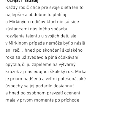
rozvíjať i naďalej
Každý rodič chce pre svoje dieťa len to 
najlepšie a obdobne to platí aj 
u Mirkiných rodičov, ktorí nie sú síce 
zástancami násilného spôsobu 
rozvíjania talentu u svojich detí, ale 
v Mirkinom prípade nemôže byť o násilí 
ani reč. „Ihneď po skončení školského 
roka sa už zvedavo a plná očakávaní 
opýtala, či ju zapíšeme na výtvarný 
krúžok aj nasledujúci školský rok. Mirka 
je priam nadšená a veľmi potešená, aké 
úspechy sa jej podarilo dosiahnuť 
a hneď po osobnom prevzatí ocenení 
mala v prvom momente po príchode 
domov papier a ceruzku v ruke a začala 
tvoriť svoje dielka,“ opísali hrdí rodičia, 
ktorí svoju dcéru podporujú aj tým, že 
s ňou osobne a nie malú vzdialenosť 