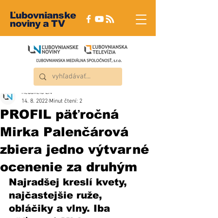
Ľubovnianske
noviny a TV
Redakcia ĽN
14. 8. 2022
Minut čtení: 2
PROFIL päťročná
Mirka Palenčárová
zbiera jedno výtvarné
ocenenie za druhým
Najradšej kreslí kvety, 
najčastejšie ruže, 
obláčiky a vlny. Iba 