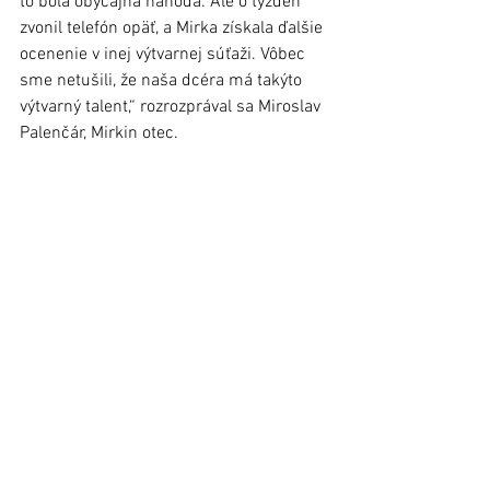
to bola obyčajná náhoda. Ale o týždeň 
zvonil telefón opäť, a Mirka získala ďalšie 
ocenenie v inej výtvarnej súťaži. Vôbec 
sme netušili, že naša dcéra má takýto 
výtvarný talent,“ rozrozprával sa Miroslav 
Palenčár, Mirkin otec. 