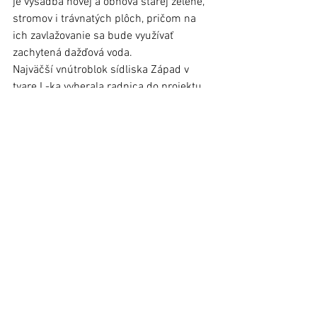
je výsadba novej a obnova starej zelene, 
stromov i trávnatých plôch, pričom na 
ich zavlažovanie sa bude využívať 
zachytená dažďová voda. 
Najväčší vnútroblok sídliska Západ v 
tvare L-ka vyberala radnica do projektu 
spomedzi 10-tich sídliskových lokalít.
foto: Edvin Fazekaš
Článok bol publikovaný v 
Ľubovnianskych novinách č. 41 (3. 
november 2021)