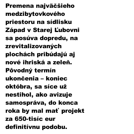
Premena najväčšieho 
medzibytovkového 
priestoru na sídlisku 
Západ v Starej Ľubovni 
sa posúva dopredu, na 
zrevitalizovaných 
plochách pribúdajú aj 
nové ihriská a zeleň. 
Pôvodný termín 
ukončenia – koniec 
októbra, sa síce už 
nestihol, ako avizuje 
samospráva, do konca 
roka by mal mať projekt 
za 650-tisíc eur 
definitívnu podobu. 