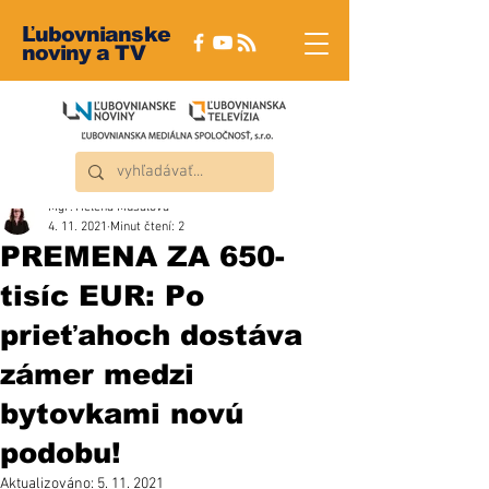
Ľubovnianske
noviny a TV
Mgr. Helena Musalová
4. 11. 2021
Minut čtení: 2
PREMENA ZA 650-
tisíc EUR: Po
prieťahoch dostáva
zámer medzi
bytovkami novú
podobu!
Aktualizováno:
5. 11. 2021