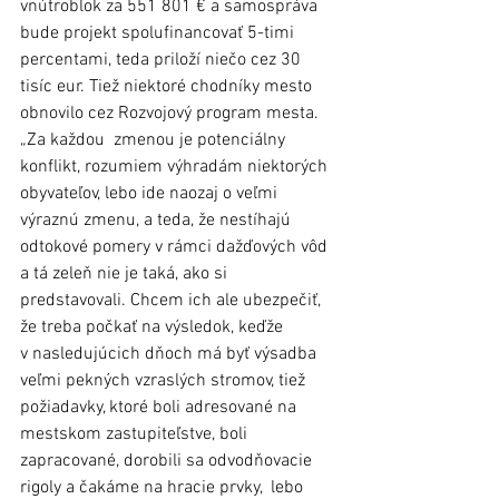
vnútroblok za 551 801 € a samospráva 
bude projekt spolufinancovať 5-timi 
percentami, teda priloží niečo cez 30 
tisíc eur. Tiež niektoré chodníky mesto 
obnovilo cez Rozvojový program mesta. 
„Za každou  zmenou je potenciálny 
konflikt, rozumiem výhradám niektorých 
obyvateľov, lebo ide naozaj o veľmi 
výraznú zmenu, a teda, že nestíhajú 
odtokové pomery v rámci dažďových vôd 
a tá zeleň nie je taká, ako si 
predstavovali. Chcem ich ale ubezpečiť, 
že treba počkať na výsledok, keďže 
v nasledujúcich dňoch má byť výsadba 
veľmi pekných vzraslých stromov, tiež 
požiadavky, ktoré boli adresované na 
mestskom zastupiteľstve, boli 
zapracované, dorobili sa odvodňovacie 
rigoly a čakáme na hracie prvky,  lebo 