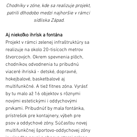
Chodníky v zóne, kde sa realizuje projekt, 
patrili dlhodobo medzi najhoršie v rámci 
sídliska Západ.
Aj niekoľko ihrísk a fontána
Projekt v rámci zelenej infraštruktúry sa 
realizuje na okolo 20-tisícoch metrov 
štvorcových. Okrem spevnenia plôch, 
chodníkov, odvodnenia tu pribudnú 
viaceré ihriská - detské, dopravné, 
hokejbalové, basketbalové aj 
multifunkčné. A tiež fitnes zóna. Vyrásť 
by tu malo až 16 objektov s rôznymi 
novými estetickými i oddychovými 
prvkami. Pribudnúť by mala fontánka, 
prístrešok pre kontajnery, výbeh pre 
psov a oddychové zóny. Súčasťou novej 
multifunkčnej športovo-oddychovej zóny 