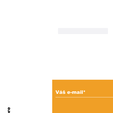
To se mi líbí
Reagovat
Prihláste sa na od
e-mailových správ