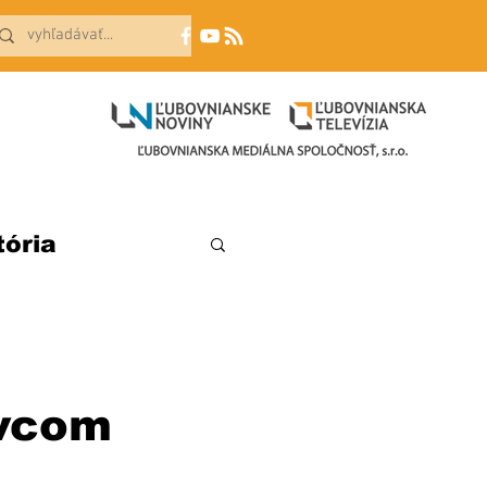
tória
ovcom