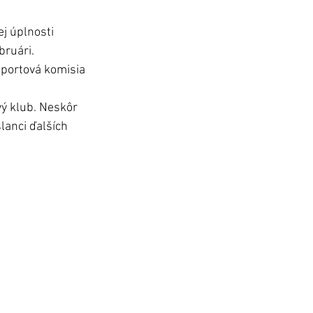
j úplnosti 
bruári.
športová komisia 
vý klub. Neskôr 
lanci ďalších 