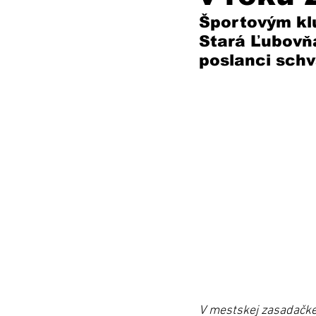
Športovým kl
Stará Ľubovňa
poslanci schvá
V mestskej zasadačke 