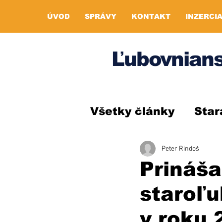
ÚVOD
SPRÁVY
KONTAKT
INZERCI
Ľubovnians
Všetky články
Star
Peter Rindoš
Prináša
staroľ
v roku 