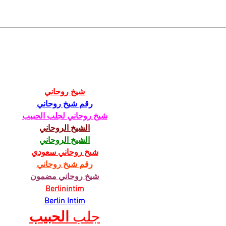
Zemetrasenie
Obr
u hokejových Rytierov,
dovo
z klubu odišli dvaja
nár
tréneri
odd
شيخ روحاني
رقم شيخ روحاني
شيخ روحاني لجلب الحبيب
الشيخ الروحاني
الشيخ الروحاني
شيخ روحاني سعودي
رقم شيخ روحاني
شيخ روحاني مضمون
Berlinintim
Berlin Intim
جلب 
الحبيب