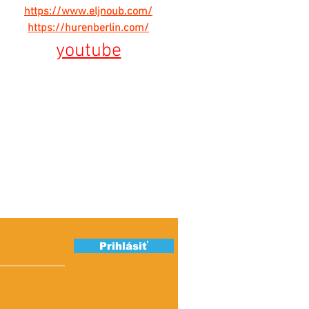
https://www.eljnoub.com/
https://hurenberlin.com/
youtube
ber našich
Ú
S
Prihlásiť
K
IN