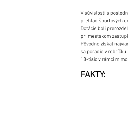
V súvislosti s posled
prehľad športových dot
Dotácie boli prerozde
pri mestskom zastupit
Pôvodne získal najviac
sa poradie v rebríčku 
18-tisíc v rámci mimor
FAKTY: