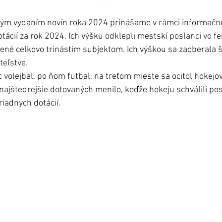
ným vydaním novín roka 2024 prinášame v rámci informačne
ácií za rok 2024. Ich výšku odklepli mestskí poslanci vo fe
lené celkovo trinástim subjektom. Ich výškou sa zaoberala 
eľstve. 
 volejbal, po ňom futbal, na treťom mieste sa ocitol hokejo
najštedrejšie dotovaných menilo, keďže hokeju schválili pos
iadnych dotácií. 