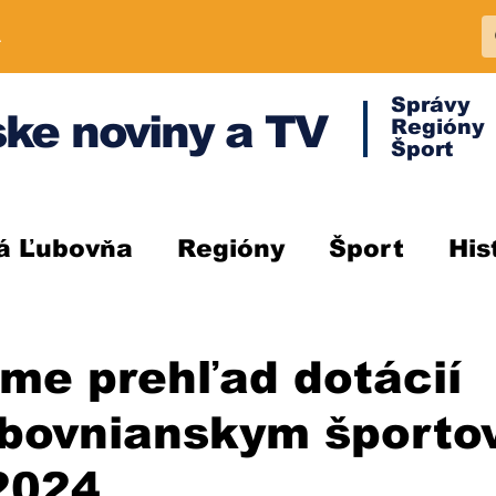
A
Správy
ke noviny a TV
Regióny
Šport
á Ľubovňa
Regióny
Šport
His
me prehľad dotácií
ubovnianskym šport
2024