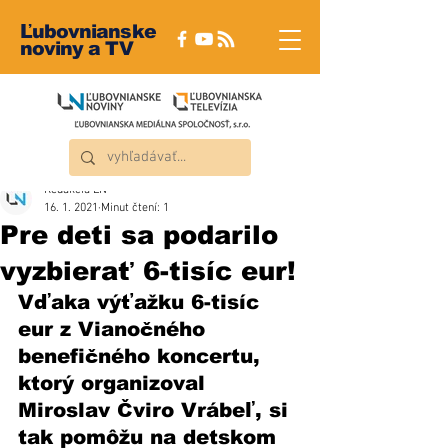
Ľubovnianske
noviny a TV
Redakcia ĽN
16. 1. 2021
Minut čtení: 1
Pre deti sa podarilo
vyzbierať 6-tisíc eur!
Vďaka výťažku 6-tisíc 
eur z Vianočného 
benefičného koncertu, 
ktorý organizoval 
Miroslav Čviro Vrábeľ, si 
tak pomôžu na detskom 