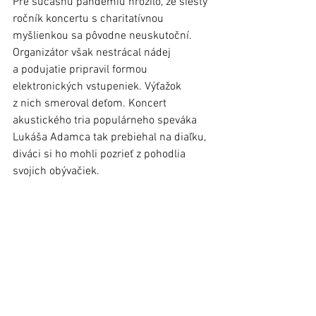
Pre súčasnú pandémiu hrozilo, že šiesty 
ročník koncertu s charitatívnou 
myšlienkou sa pôvodne neuskutoční. 
Organizátor však nestrácal nádej 
a podujatie pripravil formou 
elektronických vstupeniek. Výťažok 
z nich smeroval deťom. Koncert 
akustického tria populárneho speváka 
Lukáša Adamca tak prebiehal na diaľku, 
diváci si ho mohli pozrieť z pohodlia 
svojich obývačiek. 