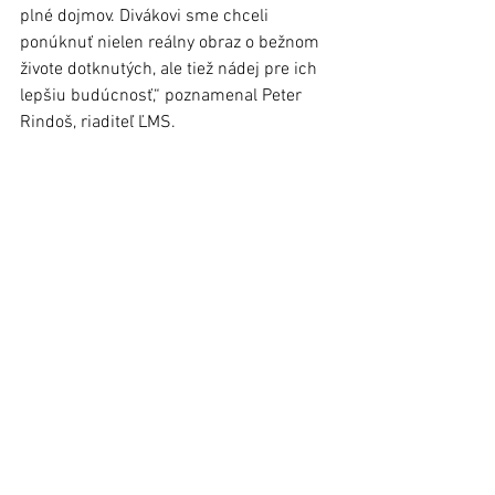
plné dojmov. Divákovi sme chceli 
ponúknuť nielen reálny obraz o bežnom 
živote dotknutých, ale tiež nádej pre ich 
lepšiu budúcnosť,“ poznamenal Peter 
Rindoš, riaditeľ ĽMS.
red., foto: archív
Článok bol uverejnený v Ľubovnianskych 
novinách č. 1 (13. Január 2021)   
Stará Ľubovňa