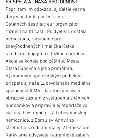
PRISPELA AJ NAŠA SPOLOČNOSŤ 
Popri tom im odovzdal aj ďalšie vecné 
dary v hodnote pár tisíc eur. 
Ostatných šesťtisíc eur organizátor 
rozdelil na tri časti. Po dvetisíc dostala 
nemocnica, zariadenie pre 
znevýhodnených i maličká Katka 
s rodičmi, bojujúca s ťažkou chorobou. 
Akcia sa konala pod záštitou Mesta 
Stará Ľubovňa a jeho primátora. 
Významným sponzorským podielom 
prispela aj naša Ľubovnianska mediálna 
spoločnosť (ĽMS). Tá zabezpečovala 
obrazový záznam z vystúpenia známych 
hudobníkov a pripravila aj reportáže vo 
viacerých vstupoch.  „Z Ľubovnianskej 
nemocnice, z Domu sv. Anny i zo 
stretnutia s rodičmi malej, 21-mesačnej 
Katky sme odvysielali autentické zábery 