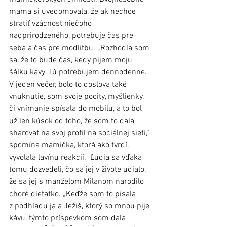
mama si uvedomovala, že ak nechce 
stratiť vzácnosť niečoho 
nadprirodzeného, potrebuje čas pre 
seba a čas pre modlitbu. „Rozhodla som 
sa, že to bude čas, kedy pijem moju 
šálku kávy. Tú potrebujem dennodenne. 
V jeden večer, bolo to doslova také 
vnuknutie, som svoje pocity, myšlienky, 
či vnímanie spísala do mobilu, a to bol 
už len kúsok od toho, že som to dala 
sharovať na svoj profil na sociálnej sieti,“ 
spomína mamička, ktorá ako tvrdí, 
vyvolala lavínu reakcií.  Ľudia sa vďaka 
tomu dozvedeli, čo sa jej v živote udialo, 
že sa jej s manželom Milanom narodilo 
choré dieťatko. „Keďže som to písala 
z podhľadu ja a Ježiš, ktorý so mnou pije 
kávu, týmto príspevkom som dala 