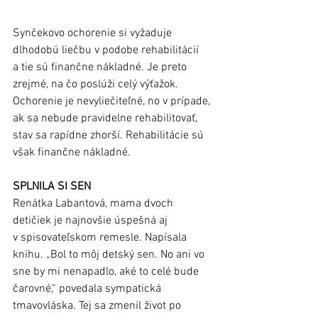
Synčekovo ochorenie si vyžaduje 
dlhodobú liečbu v podobe rehabilitácií 
a tie sú finančne nákladné. Je preto 
zrejmé, na čo poslúži celý výťažok. 
Ochorenie je nevyliečiteľné, no v prípade, 
ak sa nebude pravidelne rehabilitovať, 
stav sa rapídne zhorší. Rehabilitácie sú 
však finančne nákladné.
SPLNILA SI SEN
Renátka Labantová, mama dvoch 
detičiek je najnovšie úspešná aj 
v spisovateľskom remesle. Napísala 
knihu. „Bol to môj detský sen. No ani vo 
sne by mi nenapadlo, aké to celé bude 
čarovné,“ povedala sympatická 
tmavovláska. Tej sa zmenil život po 