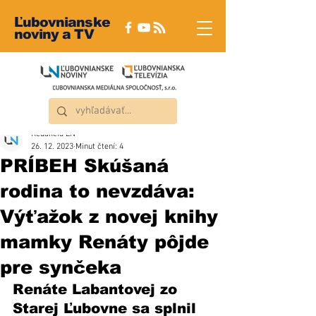
Ľubovnianske
noviny a TV
Redakcia ĽN
26. 12. 2023
Minut čtení: 4
PRÍBEH Skúšaná
rodina to nevzdáva:
Výťažok z novej knihy
mamky Renáty pôjde
pre synčeka
Renáte Labantovej zo 
Starej Ľubovne sa splnil 