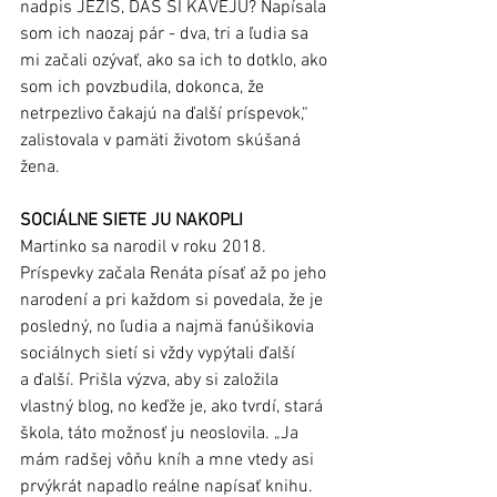
nadpis JEŽIŠ, DÁŠ SI KÁVEJU? Napísala 
som ich naozaj pár - dva, tri a ľudia sa 
mi začali ozývať, ako sa ich to dotklo, ako 
som ich povzbudila, dokonca, že 
netrpezlivo čakajú na ďalší príspevok,“ 
zalistovala v pamäti životom skúšaná 
žena. 
SOCIÁLNE SIETE JU NAKOPLI
Martinko sa narodil v roku 2018. 
Príspevky začala Renáta písať až po jeho 
narodení a pri každom si povedala, že je 
posledný, no ľudia a najmä fanúšikovia 
sociálnych sietí si vždy vypýtali ďalší 
a ďalší. Prišla výzva, aby si založila 
vlastný blog, no keďže je, ako tvrdí, stará 
škola, táto možnosť ju neoslovila. „Ja 
mám radšej vôňu kníh a mne vtedy asi 
prvýkrát napadlo reálne napísať knihu. 