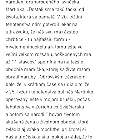
narodení druhorodeného  synčeka 
Martinka. „Dostali sme takú facku od 
života, ktorá sa pamätá. V 20. týždni 
tehotenstva nám potvrdil lekár na 
ultrazvuku, že náš syn má rázštep 
chrbtice - tú najťažšiu formu - 
myelomeningokélu a k tomu ešte vo 
veľmi veľkom rozsahu, poškodených má 
až 11 stavcov,“ spomína na najťažšie 
obdobie mamička, ktorej sa život razom 
obrátil naruby. „Obrovským zázrakom 
bolo, že  v krátkom čase sa udialo to, že 
v 25. týždni tehotenstva bol náš Martinko 
operovaný, ešte v mojom brušku, počas 
tehotenstva v Zürichu vo Švajčiarsku 
a potom sa narodil,“ hovorí životom 
skúšaná žena o životnom období, ktoré 
zvládla aj vďaka modlitbe, pri ktorej si 
našla útočisko a silu, pokoj a nádej, že to 