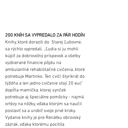
200 KNÍH SA VYPREDALO ZA PÁR HODÍN
Knihy, ktoré dorazili do  Starej Ľubovne, 
sa rýchlo vypredali. „Ľudia si ju mohli 
kúpiť za dobrovoľný príspevok a všetky 
vyzbierané financie pôjdu na 
ambulantné rehabilitačné cvičenia, ktoré 
potrebuje Martinko. Ten cvičí štyrikrát do 
týždňa a len jedno cvičenie stojí 20 eur,“ 
dopĺňa mamička, ktorej synček 
potrebuje aj špeciálne pomôcky - najmä 
ortézy na nôžky, vďaka ktorým sa naučil 
postaviť sa a urobiť svoje prvé kroky. 
Vydanie knihy je pre Renátku obrovský 
zázrak, vďaka ktorému pocítila 