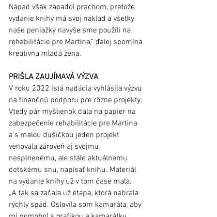
Nápad však zapadol prachom, pretože 
vydanie knihy má svoj náklad a všetky 
naše peniažky navyše sme použili na 
rehabilitácie pre Martina,“ ďalej spomína 
kreatívna mladá žena. 
PRIŠLA ZAUJÍMAVÁ VÝZVA
V roku 2022 istá nadácia vyhlásila výzvu 
na finančnú podporu pre rôzne projekty. 
Vtedy pár myšlienok dala na papier na 
zabezpečenie rehabilitácie pre Martina 
a s malou dušičkou jeden projekt 
venovala zároveň aj svojmu 
nesplnenému, ale stále aktuálnemu 
detskému snu, napísať knihu. Materiál 
na vydanie knihy už v tom čase mala. 
„A tak sa začala už etapa, ktorá nabrala 
rýchly spád. Oslovila som kamaráta, aby 
mi pomohol s grafikou a kamarátku, 