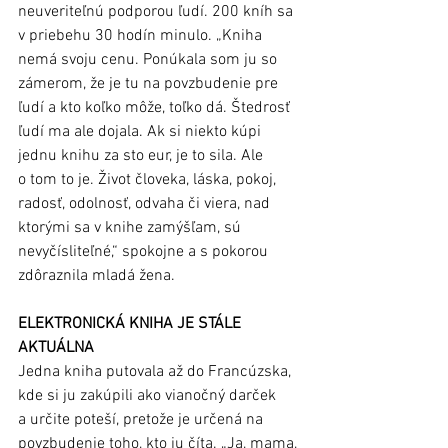
neuveriteľnú podporou ľudí. 200 kníh sa 
v priebehu 30 hodín minulo. „Kniha 
nemá svoju cenu. Ponúkala som ju so 
zámerom, že je tu na povzbudenie pre 
ľudí a kto koľko môže, toľko dá. Štedrosť 
ľudí ma ale dojala. Ak si niekto kúpi 
jednu knihu za sto eur, je to sila. Ale 
o tom to je. Život človeka, láska, pokoj, 
radosť, odolnosť, odvaha či viera, nad 
ktorými sa v knihe zamýšľam, sú 
nevyčísliteľné,“ spokojne a s pokorou 
zdôraznila mladá žena. 
ELEKTRONICKÁ KNIHA JE STÁLE 
AKTUÁLNA 
Jedna kniha putovala až do Francúzska, 
kde si ju zakúpili ako vianočný darček 
a určite poteší, pretože je určená na 
povzbudenie toho, kto ju číta. „Ja, mama, 