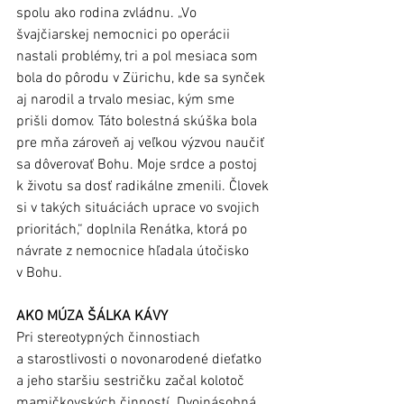
spolu ako rodina zvládnu. „Vo 
švajčiarskej nemocnici po operácii 
nastali problémy, tri a pol mesiaca som 
bola do pôrodu v Zürichu, kde sa synček 
aj narodil a trvalo mesiac, kým sme 
prišli domov. Táto bolestná skúška bola 
pre mňa zároveň aj veľkou výzvou naučiť 
sa dôverovať Bohu. Moje srdce a postoj 
k životu sa dosť radikálne zmenili. Človek 
si v takých situáciách uprace vo svojich 
prioritách,“ doplnila Renátka, ktorá po 
návrate z nemocnice hľadala útočisko 
v Bohu. 
AKO MÚZA ŠÁLKA KÁVY
Pri stereotypných činnostiach 
a starostlivosti o novonarodené dieťatko 
a jeho staršiu sestričku začal kolotoč 
mamičkovských činností. Dvojnásobná 